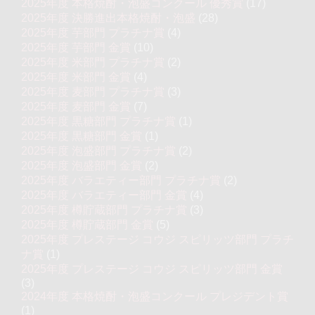
2025年度 本格焼酎・泡盛コンクール 優秀賞
(17)
2025年度 決勝進出本格焼酎・泡盛
(28)
2025年度 芋部門 プラチナ賞
(4)
2025年度 芋部門 金賞
(10)
2025年度 米部門 プラチナ賞
(2)
2025年度 米部門 金賞
(4)
2025年度 麦部門 プラチナ賞
(3)
2025年度 麦部門 金賞
(7)
2025年度 黒糖部門 プラチナ賞
(1)
2025年度 黒糖部門 金賞
(1)
2025年度 泡盛部門 プラチナ賞
(2)
2025年度 泡盛部門 金賞
(2)
2025年度 バラエティー部門 プラチナ賞
(2)
2025年度 バラエティー部門 金賞
(4)
2025年度 樽貯蔵部門 プラチナ賞
(3)
2025年度 樽貯蔵部門 金賞
(5)
2025年度 プレステージ コウジ スピリッツ部門 プラチ
ナ賞
(1)
2025年度 プレステージ コウジ スピリッツ部門 金賞
(3)
2024年度 本格焼酎・泡盛コンクール プレジデント賞
(1)