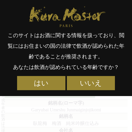
Kura Master Paris
受賞酒検索
受賞蔵元一覧
受賞酒取扱店
Fr
日
このサイトはお酒に関する情報を扱っており、閲
an
本
臥龍梅 梅酒 純米吟醸仕込み
覧にはお住まいの国の法律で飲酒が認められた年
齢であることが推奨されます。
çai
語
あなたは飲酒が認められている年齢ですか？
2024年度 二次審査進出梅酒
はい
いいえ
s
2024年度 梅酒コンクール プラチナ賞
未
成
年
者
Garyubai Umeshu Junmaiginjojikomi
の
飲
酒
は
臥龍梅 梅酒 純米吟醸仕込み
法
律