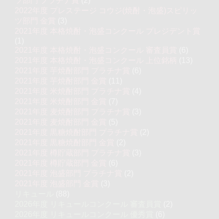
ツ部門 プラチナ賞
(2)
2022年度 プレステージ コウジ(焼酎・泡盛)スピリッ
ツ部門 金賞
(3)
2021年度 本格焼酎・泡盛コンクール プレジデント賞
(1)
2021年度 本格焼酎・泡盛コンクール 審査員賞
(6)
2021年度 本格焼酎・泡盛コンクール 上位銘柄
(13)
2021年度 芋焼酎部門 プラチナ賞
(6)
2021年度 芋焼酎部門 金賞
(11)
2021年度 米焼酎部門 プラチナ賞
(4)
2021年度 米焼酎部門 金賞
(7)
2021年度 麦焼酎部門 プラチナ賞
(3)
2021年度 麦焼酎部門 金賞
(5)
2021年度 黒糖焼酎部門 プラチナ賞
(2)
2021年度 黒糖焼酎部門 金賞
(2)
2021年度 樽貯蔵部門 プラチナ賞
(3)
2021年度 樽貯蔵部門 金賞
(6)
2021年度 泡盛部門 プラチナ賞
(2)
2021年度 泡盛部門 金賞
(3)
リキュール
(88)
2026年度 リキュールコンクール 審査員賞
(2)
2026年度 リキュールコンクール 優秀賞
(6)