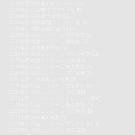
2026年度 決勝進出リキュール
(10)
2026年度 梅酒部門 プラチナ賞
(5)
2026年度 梅酒部門 金賞
(11)
2026年度 柑橘酒部門 プラチナ賞
(2)
2026年度 柑橘酒部門 金賞
(5)
2025年度 梅酒コンクール 審査員賞
(1)
2025年度 梅酒コンクール 優秀賞
(3)
2025年度 決勝進出梅酒
(5)
2025年度 梅酒コンクール プラチナ賞
(11)
2025年度 梅酒コンクール 金賞
(14)
2024年度 梅酒コンクール 審査員賞
(1)
2024年度 梅酒コンクール TOP銘柄
(3)
2024年度 二次審査進出梅酒
(5)
2024年度 梅酒コンクール プラチナ賞
(7)
2024年度 梅酒コンクール 金賞
(19)
2023年度 アリアンス ガストロノミー賞
(1)
2023年度 梅酒コンクール 審査員賞
(1)
2023年度 梅酒コンクール 上位銘柄
(2)
2023年度 決勝進出梅酒
(5)
2023年度 梅酒コンクール プラチナ賞
(11)
2023年度 梅酒コンクール 金賞
(23)