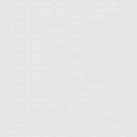
2024年度 本格焼酎・泡盛コンクール 審査員賞
(8)
2024年度 本格焼酎・泡盛コンクール TOP銘柄
(17)
2024年度 二次審査進出本格焼酎・泡盛
(30)
2024年度 芋部門 プラチナ賞
(4)
2024年度 芋部門 金賞
(8)
2024年度 米部門 プラチナ賞
(2)
2024年度 米部門 金賞
(5)
2024年度 麦部門 プラチナ賞
(3)
2024年度 麦部門 金賞
(7)
2024年度 黒糖部門 プラチナ賞
(2)
2024年度 黒糖部門 金賞
(2)
2024年度 泡盛部門 プラチナ賞
(3)
2024年度 泡盛部門 金賞
(7)
2024年度 バラエティー部門 プラチナ賞
(2)
2024年度 バラエティー部門 金賞
(5)
2024年度 樽貯蔵部門 プラチナ賞
(3)
2024年度 樽貯蔵部門 金賞
(6)
2024年度 プレステージ コウジ スピリッツ部門 プラチ
ナ賞
(2)
2024年度 プレステージ コウジ スピリッツ部門 金賞
(4)