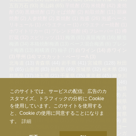
五百万石
(93)
美山錦
(65)
芋焼酎
(73)
米焼酎
(42)
麦焼
酎
(59)
黒糖焼酎
(17)
そば焼酎
(2)
粕取焼酎
(11)
胡麻
焼酎
(2)
人参焼酎
(2)
栗焼酎
(1)
泡盛
(26)
泡盛ベース
リキュール
(1)
バラエティー
(1)
バラエティー焼酎
(1)
ホワイトリカー
(1)
ブレンド焼酎
(4)
フレーバー
(1)
樽
貯蔵
(32)
スピリッツ
(11)
梅酒
(81)
蒸留梅酒
(16)
醸造
梅酒
(34)
本格焼酎梅酒
(13)
ベース混合梅酒
(6)
ブレン
ド梅酒
(13)
柑橘酒
(7)
柚子
(7)
白ワイン
(14)
赤ワイン
(3)
甲州
(14)
マスカット・ベーリーA
(3)
北海道
(13)
青森県
(44)
岩手県
(41)
宮城県
(128)
秋田
県
(65)
山形県
(83)
福島県
(49)
茨城県
(32)
栃木県
(39)
群馬県
(37)
埼玉県
(21)
千葉県
(35)
東京都
(45)
神奈川
県
(42)
新潟県
(97)
富山県
(39)
石川県
(46)
福井県
(46)
山梨県
(36)
長野県
(88)
岐阜県
(83)
静岡県
(59)
愛知県
このサイトでは、サービスの配信、広告のカ
(23)
三重県
(67)
滋賀県
(26)
京都府
(58)
大阪府
(18)
兵
スタマイズ、トラフィックの分析に Cookie
庫県
(138)
奈良県
(17)
和歌山県
(57)
鳥取県
(8)
島根県
を使用しています。このサイトを使用する
(36)
岡山県
(33)
広島県
(63)
山口県
(30)
徳島県
(8)
香
と、Cookie の使用に同意することになりま
川県
(9)
愛媛県
(32)
高知県
(54)
福岡県
(91)
佐賀県
(69)
長崎県
(18)
熊本県
(57)
大分県
(42)
宮崎県
(29)
鹿
す。
詳細
児島県
(78)
沖縄県
(28)
カリフォルニア
(7)
ニューヨー
ク
(5)
広西
(1)
江蘇省
(2)
フランス
(3)
台湾
(5)
シンガ