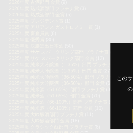
2026年度 古酒部門 金賞
(9)
2026年度 熟成酒部門 プラチナ賞
(3)
2026年度 熟成酒部門 金賞
(5)
2025年度 プレジデント賞
(1)
2025年度 アリアンス ガストロノミー賞
(1)
2025年度 審査員賞
(8)
2025年度 優秀賞
(30)
2025年度 決勝進出日本酒
(50)
2025年度 サケ スパークリング部門 プラチナ賞
(7)
2025年度 サケ スパークリング部門 金賞
(12)
2025年度 純米大吟醸酒（1-35%）部門 プラチナ賞
(14)
2025年度 純米大吟醸酒（1-35%）部門 金賞
(27)
2025年度 純米大吟醸酒（36-50%）部門 プラチナ賞
(35)
このサ
2025年度 純米大吟醸酒（36-50%）部門 金賞
(69)
の
2025年度 純米酒（51-65%）部門 プラチナ賞
(35)
2025年度 純米酒（51-65%）部門 金賞
(70)
2025年度 純米酒（66-100%）部門 プラチナ賞
(6)
2025年度 純米酒（66-100%）部門 金賞
(10)
2025年度 大吟醸酒部門 プラチナ賞
(11)
2025年度 大吟醸酒部門 金賞
(18)
2025年度 クラシック酛部門 プラチナ賞
(8)