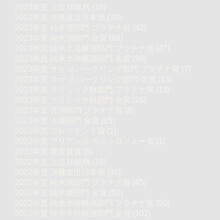
2023年度 上位16銘柄
(16)
2023年度 決勝進出日本酒
(34)
2023年度 純米酒部門 プラチナ賞
(42)
2023年度 純米酒部門 金賞
(89)
2023年度 純米大吟醸酒部門 プラチナ賞
(47)
2023年度 純米大吟醸酒部門 金賞
(99)
2023年度 サケ スパークリング部門 プラチナ賞
(7)
2023年度 サケ スパークリング部門 金賞
(13)
2023年度 クラシック酛部門 プラチナ賞
(13)
2023年度 クラシック酛部門 金賞
(26)
2023年度 古酒部門 プラチナ賞
(8)
2023年度 古酒部門 金賞
(15)
2022年度 プレジデント賞
(1)
2022年度 アリアンス ガストロノミー賞
(1)
2022年度 審査員賞
(5)
2022年度 上位16銘柄
(16)
2022年度 決勝進出日本酒
(32)
2022年度 純米酒部門 プラチナ賞
(45)
2022年度 純米酒部門 金賞
(92)
2022年度 純米大吟醸酒部門 プラチナ賞
(50)
2022年度 純米大吟醸酒部門 金賞
(102)