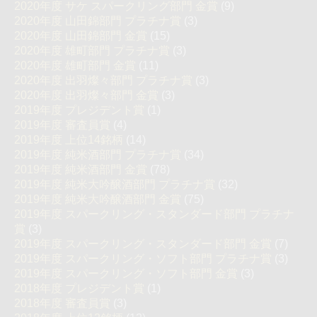
2020年度 サケ スパークリング部門 金賞
(9)
2020年度 山田錦部門 プラチナ賞
(3)
2020年度 山田錦部門 金賞
(15)
2020年度 雄町部門 プラチナ賞
(3)
2020年度 雄町部門 金賞
(11)
2020年度 出羽燦々部門 プラチナ賞
(3)
2020年度 出羽燦々部門 金賞
(3)
2019年度 プレジデント賞
(1)
2019年度 審査員賞
(4)
2019年度 上位14銘柄
(14)
2019年度 純米酒部門 プラチナ賞
(34)
2019年度 純米酒部門 金賞
(78)
2019年度 純米大吟醸酒部門 プラチナ賞
(32)
2019年度 純米大吟醸酒部門 金賞
(75)
2019年度 スパークリング・スタンダード部門 プラチナ
賞
(3)
2019年度 スパークリング・スタンダード部門 金賞
(7)
2019年度 スパークリング・ソフト部門 プラチナ賞
(3)
2019年度 スパークリング・ソフト部門 金賞
(3)
2018年度 プレジデント賞
(1)
2018年度 審査員賞
(3)