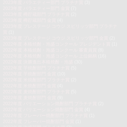
2023年度 バラエティー部門 プラチナ賞
(3)
2023年度 バラエティー部門 金賞
(7)
2023年度 樽貯蔵部門 プラチナ賞
(2)
2023年度 樽貯蔵部門 金賞
(4)
2023年度 プレステージ コウジ スピリッツ部門 プラチナ
賞
(1)
2023年度 プレステージ コウジ スピリッツ部門 金賞
(2)
2022年度 本格焼酎・泡盛コンクール プレジデント賞
(1)
2022年度 本格焼酎・泡盛コンクール 審査員賞
(8)
2022年度 本格焼酎・泡盛コンクール 上位銘柄
(16)
2022年度 決勝進出本格焼酎・泡盛
(30)
2022年度 芋焼酎部門 プラチナ賞
(5)
2022年度 芋焼酎部門 金賞
(10)
2022年度 米焼酎部門 プラチナ賞
(2)
2022年度 米焼酎部門 金賞
(4)
2022年度 麦焼酎部門 プラチナ賞
(5)
2022年度 麦焼酎部門 金賞
(9)
2022年度 バリエーション焼酎部門 プラチナ賞
(2)
2022年度 バリエーション焼酎部門 金賞
(4)
2022年度 フレーバー焼酎部門 プラチナ賞
(1)
2022年度 フレーバー焼酎部門 金賞
(1)