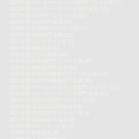
2022年度 サケ スパークリング部門 プラチナ賞
(7)
2022年度 サケ スパークリング部門 金賞
(13)
2022年度 生酛部門 プラチナ賞
(8)
2022年度 生酛部門 金賞
(16)
2022年度 古酒部門 プラチナ賞
(11)
2022年度 古酒部門 金賞
(22)
2021年度 プレジデント賞
(1)
2021年度 審査員賞
(5)
2021年度 上位16銘柄
(16)
2021年度 純米酒部門 プラチナ賞
(45)
2021年度 純米酒部門 金賞
(91)
2021年度 純米大吟醸酒部門 プラチナ賞
(44)
2021年度 純米大吟醸酒部門 金賞
(90)
2021年度 サケ スパークリング部門 プラチナ賞
(5)
2021年度 サケ スパークリング部門 金賞
(11)
2021年度 五百万石部門 プラチナ賞
(6)
2021年度 五百万石部門 金賞
(11)
2021年度 美山錦部門 プラチナ賞
(4)
2021年度 美山錦部門 金賞
(9)
2020年度 プレジデント賞
(1)
2020年度 審査員賞
(6)