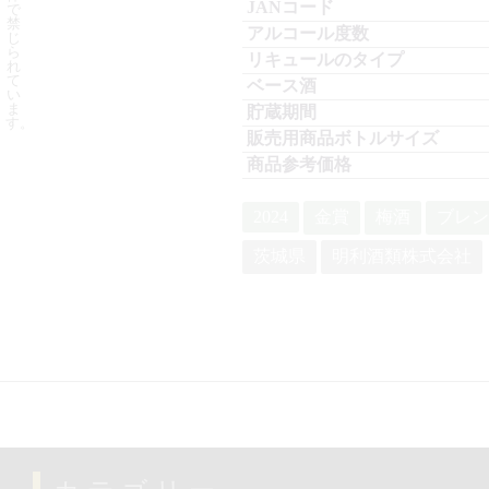
で
禁
じ
ら
れ
て
い
ま
す。
2024
金賞
梅酒
ブレン
茨城県
明利酒類株式会社