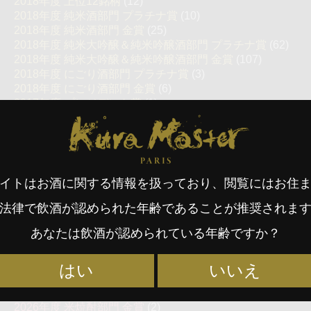
2018年度 上位12銘柄
(12)
2018年度 純米酒部門 プラチナ賞
(10)
2018年度 純米酒部門 金賞
(25)
2018年度 純米大吟醸＆純米吟醸酒部門 プラチナ賞
(62)
2018年度 純米大吟醸＆純米吟醸酒部門 金賞
(107)
2018年度 にごり酒部門 プラチナ賞
(3)
2018年度 にごり酒部門 金賞
(6)
2017年度 プレジデント賞
(1)
2017年度 審査員特別賞
(1)
Kura Master Paris
2017年度 上位10銘柄
(10)
2017年度 純米部門 プラチナ賞
(29)
2017年度 純米部門 金賞
(65)
2017年度 純米大吟醸部門 プラチナ賞
(28)
イトはお酒に関する情報を扱っており、閲覧にはお住
2017年度 純米大吟醸部門 金賞
(58)
本格焼酎・泡盛
(270)
法律で飲酒が認められた年齢であることが推奨されま
2026年度 本格焼酎・泡盛コンクール 審査員賞
(8)
あなたは飲酒が認められている年齢ですか？
2026年度 本格焼酎・泡盛コンクール 優秀賞
(16)
2026年度 決勝進出本格焼酎・泡盛
(24)
2026年度 芋焼酎部門 プラチナ賞
(3)
はい
いいえ
2026年度 芋焼酎部門 金賞
(7)
2026年度 米焼酎部門 プラチナ賞
(1)
2026年度 米焼酎部門 金賞
(2)