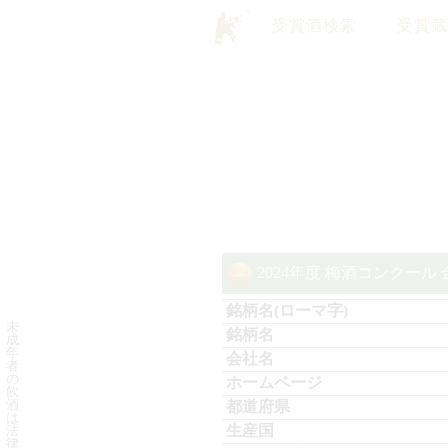
受賞酒検索
受賞蔵
2024年度 梅酒コンクール 
未
成
年
者
の
飲
酒
は
法
律