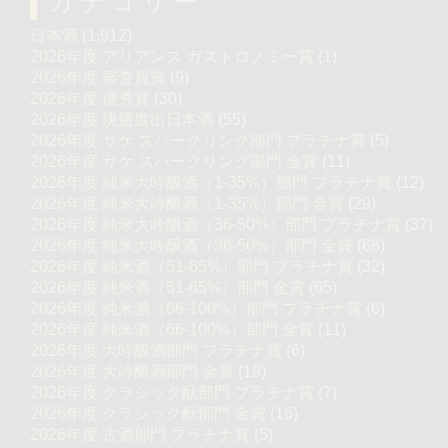
カテゴリー
日本酒
(1,912)
2026年度 アリアンス ガストロノミー賞
(1)
2026年度 審査員賞
(9)
2026年度 優秀賞
(30)
2026年度 決勝進出日本酒
(55)
2026年度 サケ スパークリング部門 プラチナ賞
(5)
2026年度 サケ スパークリング部門 金賞
(11)
2026年度 純米大吟醸酒（1-35%）部門 プラチナ賞
(12)
2026年度 純米大吟醸酒（1-35%）部門 金賞
(29)
2026年度 純米大吟醸酒（36-50%）部門 プラチナ賞
(37)
2026年度 純米大吟醸酒（36-50%）部門 金賞
(68)
2026年度 純米酒（51-65%）部門 プラチナ賞
(32)
2026年度 純米酒（51-65%）部門 金賞
(65)
2026年度 純米酒（66-100%）部門 プラチナ賞
(6)
2026年度 純米酒（66-100%）部門 金賞
(11)
2026年度 大吟醸酒部門 プラチナ賞
(6)
2026年度 大吟醸酒部門 金賞
(19)
2026年度 クラシック酛部門 プラチナ賞
(7)
2026年度 クラシック酛部門 金賞
(16)
2026年度 古酒部門 プラチナ賞
(5)