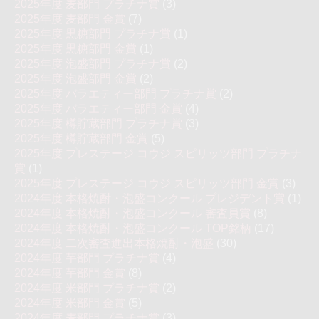
2025年度 麦部門 プラチナ賞
(3)
2025年度 麦部門 金賞
(7)
2025年度 黒糖部門 プラチナ賞
(1)
2025年度 黒糖部門 金賞
(1)
2025年度 泡盛部門 プラチナ賞
(2)
2025年度 泡盛部門 金賞
(2)
2025年度 バラエティー部門 プラチナ賞
(2)
2025年度 バラエティー部門 金賞
(4)
2025年度 樽貯蔵部門 プラチナ賞
(3)
2025年度 樽貯蔵部門 金賞
(5)
2025年度 プレステージ コウジ スピリッツ部門 プラチナ
賞
(1)
2025年度 プレステージ コウジ スピリッツ部門 金賞
(3)
2024年度 本格焼酎・泡盛コンクール プレジデント賞
(1)
2024年度 本格焼酎・泡盛コンクール 審査員賞
(8)
2024年度 本格焼酎・泡盛コンクール TOP銘柄
(17)
2024年度 二次審査進出本格焼酎・泡盛
(30)
2024年度 芋部門 プラチナ賞
(4)
2024年度 芋部門 金賞
(8)
2024年度 米部門 プラチナ賞
(2)
2024年度 米部門 金賞
(5)
2024年度 麦部門 プラチナ賞
(3)