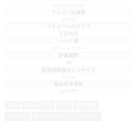
4975603329239
13.0
%
蒸留梅酒
ホワイトリカー
1年
720
ml
2500 JPY
2026
2024
金賞
梅酒
蒸留梅酒
和歌山県
株式会社マルリョウナガオカ