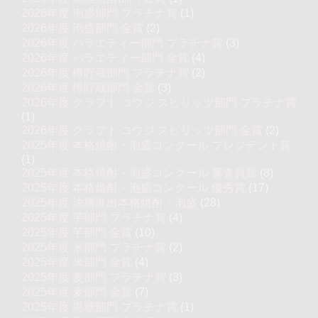
2026年度 泡盛部門 プラチナ賞
(1)
2026年度 泡盛部門 金賞
(2)
2026年度 バラエティー部門 プラチナ賞
(3)
2026年度 バラエティー部門 金賞
(4)
2026年度 樽貯蔵部門 プラチナ賞
(2)
2026年度 樽貯蔵部門 金賞
(3)
2026年度 クラフト コウジ スピリッツ部門 プラチナ賞
(1)
2026年度 クラフト コウジ スピリッツ部門 金賞
(2)
2025年度 本格焼酎・泡盛コンクール プレジデント賞
(1)
2025年度 本格焼酎・泡盛コンクール 審査員賞
(8)
2025年度 本格焼酎・泡盛コンクール 優秀賞
(17)
2025年度 決勝進出本格焼酎・泡盛
(28)
2025年度 芋部門 プラチナ賞
(4)
2025年度 芋部門 金賞
(10)
2025年度 米部門 プラチナ賞
(2)
2025年度 米部門 金賞
(4)
2025年度 麦部門 プラチナ賞
(3)
2025年度 麦部門 金賞
(7)
2025年度 黒糖部門 プラチナ賞
(1)