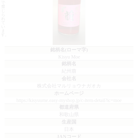
で
禁
じ
ら
れ
て
い
ま
す。
Kisyu Moe
紀州萠
株式会社マルリョウナガオカ
https://kisyuume.easy-myshop.jp/c-item-detail?ic=moe
和歌山県
日本