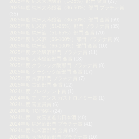
2025年度 純米大吟醸酒（1-35%）部門 金賞
(27)
2025年度 純米大吟醸酒（36-50%）部門 プラチナ賞
(35)
2025年度 純米大吟醸酒（36-50%）部門 金賞
(69)
2025年度 純米酒（51-65%）部門 プラチナ賞
(35)
2025年度 純米酒（51-65%）部門 金賞
(70)
2025年度 純米酒（66-100%）部門 プラチナ賞
(6)
2025年度 純米酒（66-100%）部門 金賞
(10)
2025年度 大吟醸酒部門 プラチナ賞
(11)
2025年度 大吟醸酒部門 金賞
(18)
2025年度 クラシック酛部門 プラチナ賞
(8)
2025年度 クラシック酛部門 金賞
(17)
2025年度 古酒部門 プラチナ賞
(7)
2025年度 古酒部門 金賞
(12)
2024年度 プレジデント賞
(1)
2024年度 アリアンス ガストロノミー賞
(1)
2024年度 審査員賞
(6)
2024年度 TOP銘柄
(24)
2024年度 二次審査進出日本酒
(40)
2024年度 純米酒部門 プラチナ賞
(41)
2024年度 純米酒部門 金賞
(82)
2024年度 大吟醸酒部門 プラチナ賞
(10)