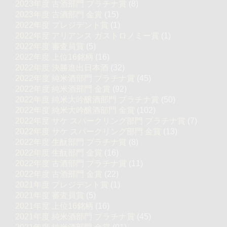
2023年度 古酒部門 プラチナ賞
(8)
2023年度 古酒部門 金賞
(15)
2022年度 プレジデント賞
(1)
2022年度 アリアンス ガストロノミー賞
(1)
2022年度 審査員賞
(5)
2022年度 上位16銘柄
(16)
2022年度 決勝進出日本酒
(32)
2022年度 純米酒部門 プラチナ賞
(45)
2022年度 純米酒部門 金賞
(92)
2022年度 純米大吟醸酒部門 プラチナ賞
(50)
2022年度 純米大吟醸酒部門 金賞
(102)
2022年度 サケ スパークリング部門 プラチナ賞
(7)
2022年度 サケ スパークリング部門 金賞
(13)
2022年度 生酛部門 プラチナ賞
(8)
2022年度 生酛部門 金賞
(16)
2022年度 古酒部門 プラチナ賞
(11)
2022年度 古酒部門 金賞
(22)
2021年度 プレジデント賞
(1)
2021年度 審査員賞
(5)
2021年度 上位16銘柄
(16)
2021年度 純米酒部門 プラチナ賞
(45)