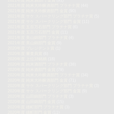
2021年度 純米酒部門 金賞
(91)
2021年度 純米大吟醸酒部門 プラチナ賞
(44)
2021年度 純米大吟醸酒部門 金賞
(90)
2021年度 サケ スパークリング部門 プラチナ賞
(5)
2021年度 サケ スパークリング部門 金賞
(11)
2021年度 五百万石部門 プラチナ賞
(6)
2021年度 五百万石部門 金賞
(11)
2021年度 美山錦部門 プラチナ賞
(4)
2021年度 美山錦部門 金賞
(9)
2020年度 プレジデント賞
(1)
2020年度 審査員賞
(6)
2020年度 上位18銘柄
(18)
2020年度 純米酒部門 プラチナ賞
(38)
2020年度 純米酒部門 金賞
(79)
2020年度 純米大吟醸酒部門 プラチナ賞
(34)
2020年度 純米大吟醸酒部門 金賞
(71)
2020年度 サケ スパークリング部門 プラチナ賞
(3)
2020年度 サケ スパークリング部門 金賞
(9)
2020年度 山田錦部門 プラチナ賞
(3)
2020年度 山田錦部門 金賞
(15)
2020年度 雄町部門 プラチナ賞
(3)
2020年度 雄町部門 金賞
(11)