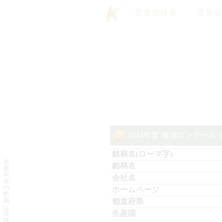
受賞酒検索
受賞蔵
2024年度 梅酒コンクール 
未
成
年
者
の
飲
酒
は
法
律