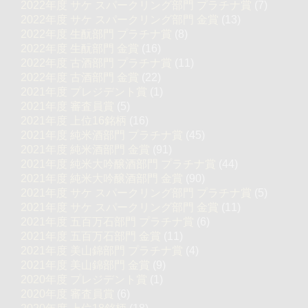
2022年度 サケ スパークリング部門 プラチナ賞
(7)
2022年度 サケ スパークリング部門 金賞
(13)
2022年度 生酛部門 プラチナ賞
(8)
2022年度 生酛部門 金賞
(16)
2022年度 古酒部門 プラチナ賞
(11)
2022年度 古酒部門 金賞
(22)
2021年度 プレジデント賞
(1)
2021年度 審査員賞
(5)
2021年度 上位16銘柄
(16)
2021年度 純米酒部門 プラチナ賞
(45)
2021年度 純米酒部門 金賞
(91)
2021年度 純米大吟醸酒部門 プラチナ賞
(44)
2021年度 純米大吟醸酒部門 金賞
(90)
2021年度 サケ スパークリング部門 プラチナ賞
(5)
2021年度 サケ スパークリング部門 金賞
(11)
2021年度 五百万石部門 プラチナ賞
(6)
2021年度 五百万石部門 金賞
(11)
2021年度 美山錦部門 プラチナ賞
(4)
2021年度 美山錦部門 金賞
(9)
2020年度 プレジデント賞
(1)
2020年度 審査員賞
(6)