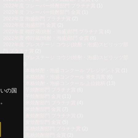
2022年度 フレーバー焼酎部門 プラチナ賞
(1)
2022年度 フレーバー焼酎部門 金賞
(1)
2022年度 泡盛部門 プラチナ賞
(2)
2022年度 泡盛部門 金賞
(2)
2022年度 樽貯蔵(焼酎・泡盛)部門 プラチナ賞
(4)
2022年度 樽貯蔵(焼酎・泡盛)部門 金賞
(8)
2022年度 プレステージ コウジ(焼酎・泡盛)スピリッツ部
門 プラチナ賞
(2)
2022年度 プレステージ コウジ(焼酎・泡盛)スピリッツ部
門 金賞
(3)
2021年度 本格焼酎・泡盛コンクール プレジデント賞
(1)
2021年度 本格焼酎・泡盛コンクール 審査員賞
(6)
2021年度 本格焼酎・泡盛コンクール 上位銘柄
(13)
2021年度 芋焼酎部門 プラチナ賞
(6)
まいの国
2021年度 芋焼酎部門 金賞
(11)
す。
2021年度 米焼酎部門 プラチナ賞
(4)
2021年度 米焼酎部門 金賞
(7)
2021年度 麦焼酎部門 プラチナ賞
(3)
2021年度 麦焼酎部門 金賞
(5)
2021年度 黒糖焼酎部門 プラチナ賞
(2)
2021年度 黒糖焼酎部門 金賞
(2)