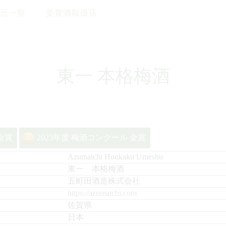
元一覧
受賞酒取扱店
東一 本格梅酒
金賞
2023年度 梅酒コンクール 金賞
Azumaichi Honkaku Umeshu
東一 本格梅酒
五町田酒造株式会社
https://azumaichi.com
佐賀県
日本