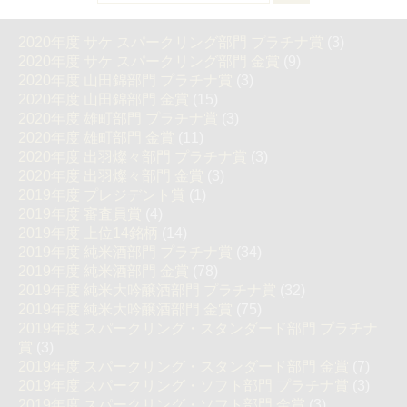
索:
2020年度 サケ スパークリング部門 プラチナ賞
(3)
2020年度 サケ スパークリング部門 金賞
(9)
2020年度 山田錦部門 プラチナ賞
(3)
2020年度 山田錦部門 金賞
(15)
2020年度 雄町部門 プラチナ賞
(3)
2020年度 雄町部門 金賞
(11)
2020年度 出羽燦々部門 プラチナ賞
(3)
2020年度 出羽燦々部門 金賞
(3)
2019年度 プレジデント賞
(1)
2019年度 審査員賞
(4)
2019年度 上位14銘柄
(14)
2019年度 純米酒部門 プラチナ賞
(34)
2019年度 純米酒部門 金賞
(78)
2019年度 純米大吟醸酒部門 プラチナ賞
(32)
2019年度 純米大吟醸酒部門 金賞
(75)
2019年度 スパークリング・スタンダード部門 プラチナ
賞
(3)
2019年度 スパークリング・スタンダード部門 金賞
(7)
2019年度 スパークリング・ソフト部門 プラチナ賞
(3)
2019年度 スパークリング・ソフト部門 金賞
(3)