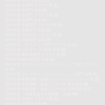
2025年度 芋部門 金賞
(10)
2025年度 米部門 プラチナ賞
(2)
2025年度 米部門 金賞
(4)
2025年度 麦部門 プラチナ賞
(3)
2025年度 麦部門 金賞
(7)
2025年度 黒糖部門 プラチナ賞
(1)
2025年度 黒糖部門 金賞
(1)
2025年度 泡盛部門 プラチナ賞
(2)
2025年度 泡盛部門 金賞
(2)
2025年度 バラエティー部門 プラチナ賞
(2)
2025年度 バラエティー部門 金賞
(4)
2025年度 樽貯蔵部門 プラチナ賞
(3)
2025年度 樽貯蔵部門 金賞
(5)
2025年度 プレステージ コウジ スピリッツ部門 プラチナ
賞
(1)
2025年度 プレステージ コウジ スピリッツ部門 金賞
(3)
2024年度 本格焼酎・泡盛コンクール プレジデント賞
(1)
2024年度 本格焼酎・泡盛コンクール 審査員賞
(8)
2024年度 本格焼酎・泡盛コンクール TOP銘柄
(17)
2024年度 二次審査進出本格焼酎・泡盛
(30)
2024年度 芋部門 プラチナ賞
(4)
2024年度 芋部門 金賞
(8)