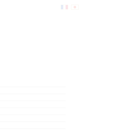
Fr
日
an
本
çai
語
s