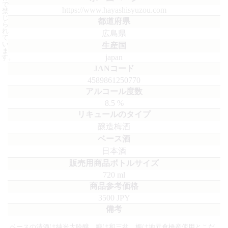
で
https://www.hayashisyuzou.com
禁
じ
ら
れ
広島県
て
い
ま
japan
す。
4589861250770
8.5
%
醸造梅酒
日本酒
720
ml
3500 JPY
ベースの清酒は純米大吟醸、糖は和三盆、梅は地元倉橋産使用とこだ