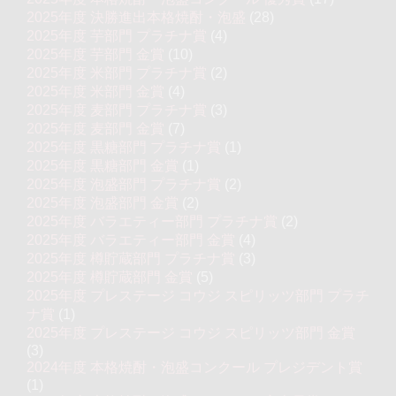
2025年度 決勝進出本格焼酎・泡盛
(28)
2025年度 芋部門 プラチナ賞
(4)
2025年度 芋部門 金賞
(10)
2025年度 米部門 プラチナ賞
(2)
2025年度 米部門 金賞
(4)
2025年度 麦部門 プラチナ賞
(3)
2025年度 麦部門 金賞
(7)
2025年度 黒糖部門 プラチナ賞
(1)
2025年度 黒糖部門 金賞
(1)
2025年度 泡盛部門 プラチナ賞
(2)
2025年度 泡盛部門 金賞
(2)
2025年度 バラエティー部門 プラチナ賞
(2)
2025年度 バラエティー部門 金賞
(4)
2025年度 樽貯蔵部門 プラチナ賞
(3)
2025年度 樽貯蔵部門 金賞
(5)
2025年度 プレステージ コウジ スピリッツ部門 プラチ
ナ賞
(1)
2025年度 プレステージ コウジ スピリッツ部門 金賞
(3)
2024年度 本格焼酎・泡盛コンクール プレジデント賞
(1)