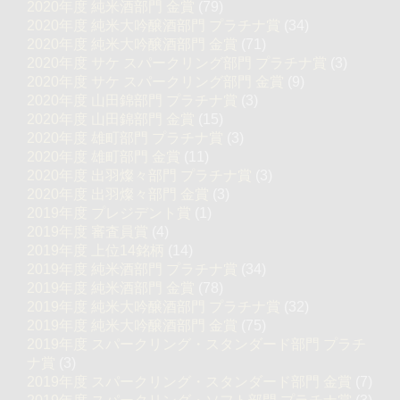
2020年度 純米酒部門 金賞
(79)
2020年度 純米大吟醸酒部門 プラチナ賞
(34)
2020年度 純米大吟醸酒部門 金賞
(71)
2020年度 サケ スパークリング部門 プラチナ賞
(3)
2020年度 サケ スパークリング部門 金賞
(9)
2020年度 山田錦部門 プラチナ賞
(3)
2020年度 山田錦部門 金賞
(15)
2020年度 雄町部門 プラチナ賞
(3)
2020年度 雄町部門 金賞
(11)
2020年度 出羽燦々部門 プラチナ賞
(3)
2020年度 出羽燦々部門 金賞
(3)
2019年度 プレジデント賞
(1)
2019年度 審査員賞
(4)
2019年度 上位14銘柄
(14)
2019年度 純米酒部門 プラチナ賞
(34)
2019年度 純米酒部門 金賞
(78)
2019年度 純米大吟醸酒部門 プラチナ賞
(32)
2019年度 純米大吟醸酒部門 金賞
(75)
2019年度 スパークリング・スタンダード部門 プラチ
ナ賞
(3)
2019年度 スパークリング・スタンダード部門 金賞
(7)