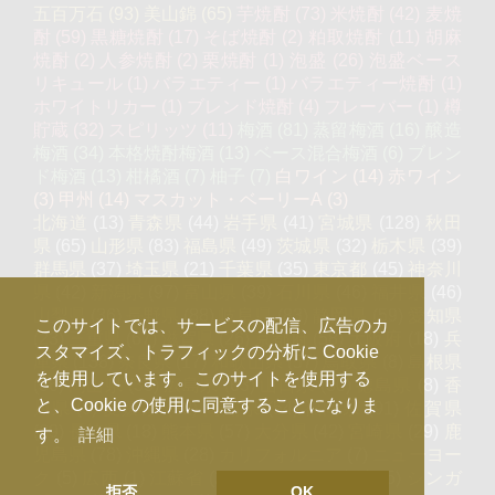
五百万石
(93)
美山錦
(65)
芋焼酎
(73)
米焼酎
(42)
麦焼
酎
(59)
黒糖焼酎
(17)
そば焼酎
(2)
粕取焼酎
(11)
胡麻
焼酎
(2)
人参焼酎
(2)
栗焼酎
(1)
泡盛
(26)
泡盛ベース
リキュール
(1)
バラエティー
(1)
バラエティー焼酎
(1)
ホワイトリカー
(1)
ブレンド焼酎
(4)
フレーバー
(1)
樽
貯蔵
(32)
スピリッツ
(11)
梅酒
(81)
蒸留梅酒
(16)
醸造
梅酒
(34)
本格焼酎梅酒
(13)
ベース混合梅酒
(6)
ブレン
ド梅酒
(13)
柑橘酒
(7)
柚子
(7)
白ワイン
(14)
赤ワイン
(3)
甲州
(14)
マスカット・ベーリーA
(3)
北海道
(13)
青森県
(44)
岩手県
(41)
宮城県
(128)
秋田
県
(65)
山形県
(83)
福島県
(49)
茨城県
(32)
栃木県
(39)
群馬県
(37)
埼玉県
(21)
千葉県
(35)
東京都
(45)
神奈川
県
(42)
新潟県
(97)
富山県
(39)
石川県
(46)
福井県
(46)
山梨県
(36)
長野県
(88)
岐阜県
(83)
静岡県
(59)
愛知県
このサイトでは、サービスの配信、広告のカ
(23)
三重県
(67)
滋賀県
(26)
京都府
(58)
大阪府
(18)
兵
スタマイズ、トラフィックの分析に Cookie
庫県
(138)
奈良県
(17)
和歌山県
(57)
鳥取県
(8)
島根県
を使用しています。このサイトを使用する
(36)
岡山県
(33)
広島県
(63)
山口県
(30)
徳島県
(8)
香
と、Cookie の使用に同意することになりま
川県
(9)
愛媛県
(32)
高知県
(54)
福岡県
(91)
佐賀県
(69)
長崎県
(18)
熊本県
(57)
大分県
(42)
宮崎県
(29)
鹿
す。
詳細
児島県
(78)
沖縄県
(28)
カリフォルニア
(7)
ニューヨー
ク
(5)
広西
(1)
江蘇省
(2)
フランス
(3)
台湾
(5)
シンガ
拒否
OK