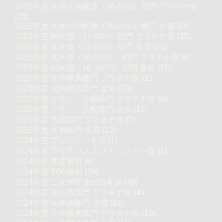
2025年度 純米大吟醸酒（36-50%）部門 プラチナ賞
(35)
2025年度 純米大吟醸酒（36-50%）部門 金賞
(69)
2025年度 純米酒（51-65%）部門 プラチナ賞
(35)
2025年度 純米酒（51-65%）部門 金賞
(70)
2025年度 純米酒（66-100%）部門 プラチナ賞
(6)
2025年度 純米酒（66-100%）部門 金賞
(10)
2025年度 大吟醸酒部門 プラチナ賞
(11)
2025年度 大吟醸酒部門 金賞
(18)
2025年度 クラシック酛部門 プラチナ賞
(8)
2025年度 クラシック酛部門 金賞
(17)
2025年度 古酒部門 プラチナ賞
(7)
2025年度 古酒部門 金賞
(12)
2024年度 プレジデント賞
(1)
2024年度 アリアンス ガストロノミー賞
(1)
2024年度 審査員賞
(6)
2024年度 TOP銘柄
(24)
2024年度 二次審査進出日本酒
(40)
2024年度 純米酒部門 プラチナ賞
(41)
2024年度 純米酒部門 金賞
(82)
2024年度 大吟醸酒部門 プラチナ賞
(10)