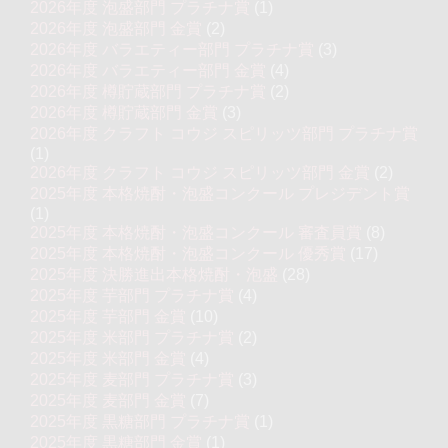
2026年度 泡盛部門 プラチナ賞
(1)
2026年度 泡盛部門 金賞
(2)
2026年度 バラエティー部門 プラチナ賞
(3)
2026年度 バラエティー部門 金賞
(4)
2026年度 樽貯蔵部門 プラチナ賞
(2)
2026年度 樽貯蔵部門 金賞
(3)
2026年度 クラフト コウジ スピリッツ部門 プラチナ賞
(1)
2026年度 クラフト コウジ スピリッツ部門 金賞
(2)
2025年度 本格焼酎・泡盛コンクール プレジデント賞
(1)
2025年度 本格焼酎・泡盛コンクール 審査員賞
(8)
2025年度 本格焼酎・泡盛コンクール 優秀賞
(17)
2025年度 決勝進出本格焼酎・泡盛
(28)
2025年度 芋部門 プラチナ賞
(4)
2025年度 芋部門 金賞
(10)
2025年度 米部門 プラチナ賞
(2)
2025年度 米部門 金賞
(4)
2025年度 麦部門 プラチナ賞
(3)
2025年度 麦部門 金賞
(7)
2025年度 黒糖部門 プラチナ賞
(1)
2025年度 黒糖部門 金賞
(1)