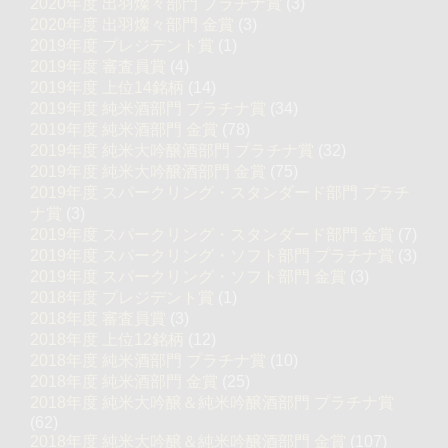
2020年度 出羽燦々部門 プラチナ賞
(3)
2020年度 出羽燦々部門 金賞
(3)
2019年度 プレジデント賞
(1)
2019年度 審査員賞
(4)
2019年度 上位14銘柄
(14)
2019年度 純米酒部門 プラチナ賞
(34)
2019年度 純米酒部門 金賞
(78)
2019年度 純米大吟醸酒部門 プラチナ賞
(32)
2019年度 純米大吟醸酒部門 金賞
(75)
2019年度 スパークリング・スタンダード部門 プラチ
ナ賞
(3)
2019年度 スパークリング・スタンダード部門 金賞
(7)
2019年度 スパークリング・ソフト部門 プラチナ賞
(3)
2019年度 スパークリング・ソフト部門 金賞
(3)
2018年度 プレジデント賞
(1)
2018年度 審査員賞
(3)
2018年度 上位12銘柄
(12)
2018年度 純米酒部門 プラチナ賞
(10)
2018年度 純米酒部門 金賞
(25)
2018年度 純米大吟醸＆純米吟醸酒部門 プラチナ賞
(62)
2018年度 純米大吟醸＆純米吟醸酒部門 金賞
(107)