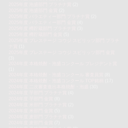
2025年度 泡盛部門 プラチナ賞
(2)
2025年度 泡盛部門 金賞
(2)
2025年度 バラエティー部門 プラチナ賞
(2)
2025年度 バラエティー部門 金賞
(4)
2025年度 樽貯蔵部門 プラチナ賞
(3)
2025年度 樽貯蔵部門 金賞
(5)
2025年度 プレステージ コウジ スピリッツ部門 プラチ
ナ賞
(1)
2025年度 プレステージ コウジ スピリッツ部門 金賞
(3)
2024年度 本格焼酎・泡盛コンクール プレジデント賞
(1)
2024年度 本格焼酎・泡盛コンクール 審査員賞
(8)
2024年度 本格焼酎・泡盛コンクール TOP銘柄
(17)
2024年度 二次審査進出本格焼酎・泡盛
(30)
2024年度 芋部門 プラチナ賞
(4)
2024年度 芋部門 金賞
(8)
2024年度 米部門 プラチナ賞
(2)
2024年度 米部門 金賞
(5)
2024年度 麦部門 プラチナ賞
(3)
2024年度 麦部門 金賞
(7)