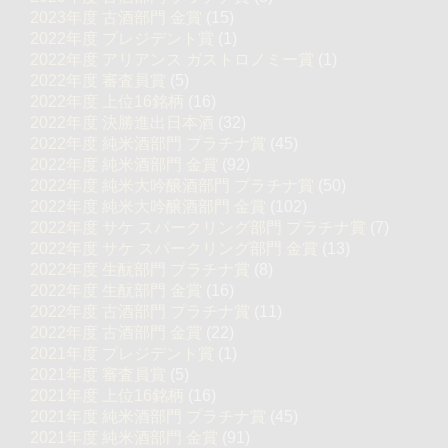
2023年度 古酒部門 金賞
(15)
2022年度 プレジデント賞
(1)
2022年度 アリアンス ガストロノミー賞
(1)
2022年度 審査員賞
(5)
2022年度 上位16銘柄
(16)
2022年度 決勝進出日本酒
(32)
2022年度 純米酒部門 プラチナ賞
(45)
2022年度 純米酒部門 金賞
(92)
2022年度 純米大吟醸酒部門 プラチナ賞
(50)
2022年度 純米大吟醸酒部門 金賞
(102)
2022年度 サケ スパークリング部門 プラチナ賞
(7)
2022年度 サケ スパークリング部門 金賞
(13)
2022年度 生酛部門 プラチナ賞
(8)
2022年度 生酛部門 金賞
(16)
2022年度 古酒部門 プラチナ賞
(11)
2022年度 古酒部門 金賞
(22)
2021年度 プレジデント賞
(1)
2021年度 審査員賞
(5)
2021年度 上位16銘柄
(16)
2021年度 純米酒部門 プラチナ賞
(45)
2021年度 純米酒部門 金賞
(91)