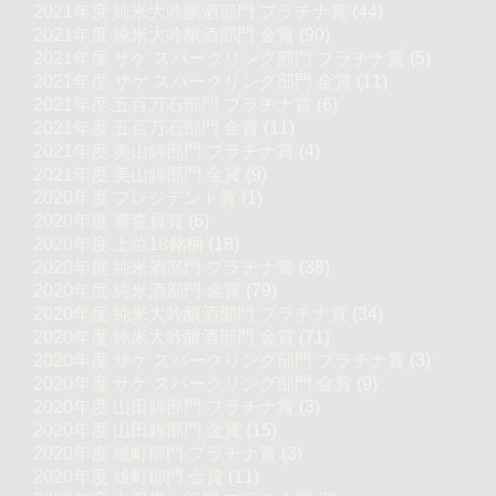
2021年度 純米大吟醸酒部門 プラチナ賞
(44)
2021年度 純米大吟醸酒部門 金賞
(90)
2021年度 サケ スパークリング部門 プラチナ賞
(5)
2021年度 サケ スパークリング部門 金賞
(11)
2021年度 五百万石部門 プラチナ賞
(6)
2021年度 五百万石部門 金賞
(11)
2021年度 美山錦部門 プラチナ賞
(4)
2021年度 美山錦部門 金賞
(9)
2020年度 プレジデント賞
(1)
2020年度 審査員賞
(6)
2020年度 上位18銘柄
(18)
2020年度 純米酒部門 プラチナ賞
(38)
2020年度 純米酒部門 金賞
(79)
2020年度 純米大吟醸酒部門 プラチナ賞
(34)
2020年度 純米大吟醸酒部門 金賞
(71)
2020年度 サケ スパークリング部門 プラチナ賞
(3)
2020年度 サケ スパークリング部門 金賞
(9)
2020年度 山田錦部門 プラチナ賞
(3)
2020年度 山田錦部門 金賞
(15)
2020年度 雄町部門 プラチナ賞
(3)
2020年度 雄町部門 金賞
(11)