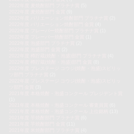
2022年度 麦焼酎部門 プラチナ賞
(5)
2022年度 麦焼酎部門 金賞
(9)
2022年度 バリエーション焼酎部門 プラチナ賞
(2)
2022年度 バリエーション焼酎部門 金賞
(4)
2022年度 フレーバー焼酎部門 プラチナ賞
(1)
2022年度 フレーバー焼酎部門 金賞
(1)
2022年度 泡盛部門 プラチナ賞
(2)
2022年度 泡盛部門 金賞
(2)
2022年度 樽貯蔵(焼酎・泡盛)部門 プラチナ賞
(4)
2022年度 樽貯蔵(焼酎・泡盛)部門 金賞
(8)
2022年度 プレステージ コウジ(焼酎・泡盛)スピリッ
ツ部門 プラチナ賞
(2)
2022年度 プレステージ コウジ(焼酎・泡盛)スピリッ
ツ部門 金賞
(3)
2021年度 本格焼酎・泡盛コンクール プレジデント賞
(1)
2021年度 本格焼酎・泡盛コンクール 審査員賞
(6)
2021年度 本格焼酎・泡盛コンクール 上位銘柄
(13)
2021年度 芋焼酎部門 プラチナ賞
(6)
2021年度 芋焼酎部門 金賞
(11)
2021年度 米焼酎部門 プラチナ賞
(4)