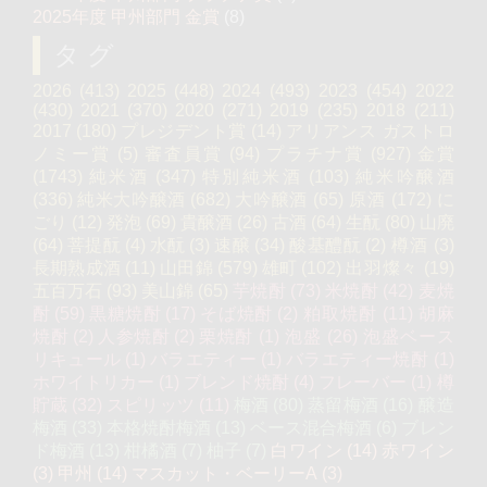
2025年度 甲州部門 金賞
(8)
タグ
2026
(413)
2025
(448)
2024
(493)
2023
(454)
2022
(430)
2021
(370)
2020
(271)
2019
(235)
2018
(211)
2017
(180)
プレジデント賞
(14)
アリアンス ガストロ
ノミー賞
(5)
審査員賞
(94)
プラチナ賞
(927)
金賞
(1743)
純米酒
(347)
特別純米酒
(103)
純米吟醸酒
(336)
純米大吟醸酒
(682)
大吟醸酒
(65)
原酒
(172)
に
ごり
(12)
発泡
(69)
貴醸酒
(26)
古酒
(64)
生酛
(80)
山廃
(64)
菩提酛
(4)
水酛
(3)
速醸
(34)
酸基醴酛
(2)
樽酒
(3)
長期熟成酒
(11)
山田錦
(579)
雄町
(102)
出羽燦々
(19)
五百万石
(93)
美山錦
(65)
芋焼酎
(73)
米焼酎
(42)
麦焼
酎
(59)
黒糖焼酎
(17)
そば焼酎
(2)
粕取焼酎
(11)
胡麻
焼酎
(2)
人参焼酎
(2)
栗焼酎
(1)
泡盛
(26)
泡盛ベース
リキュール
(1)
バラエティー
(1)
バラエティー焼酎
(1)
ホワイトリカー
(1)
ブレンド焼酎
(4)
フレーバー
(1)
樽
貯蔵
(32)
スピリッツ
(11)
梅酒
(80)
蒸留梅酒
(16)
醸造
梅酒
(33)
本格焼酎梅酒
(13)
ベース混合梅酒
(6)
ブレン
ド梅酒
(13)
柑橘酒
(7)
柚子
(7)
白ワイン
(14)
赤ワイン
(3)
甲州
(14)
マスカット・ベーリーA
(3)