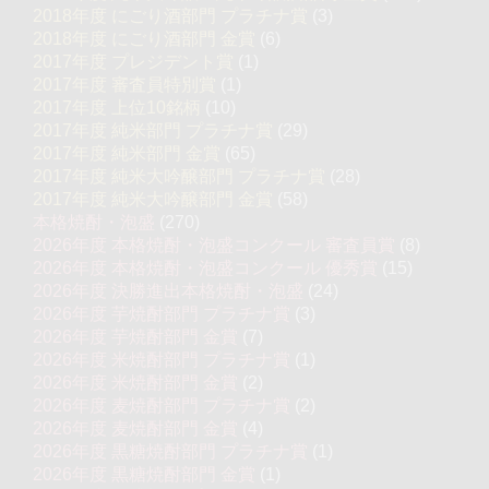
2018年度 にごり酒部門 プラチナ賞
(3)
2018年度 にごり酒部門 金賞
(6)
2017年度 プレジデント賞
(1)
2017年度 審査員特別賞
(1)
2017年度 上位10銘柄
(10)
2017年度 純米部門 プラチナ賞
(29)
2017年度 純米部門 金賞
(65)
2017年度 純米大吟醸部門 プラチナ賞
(28)
2017年度 純米大吟醸部門 金賞
(58)
本格焼酎・泡盛
(270)
2026年度 本格焼酎・泡盛コンクール 審査員賞
(8)
2026年度 本格焼酎・泡盛コンクール 優秀賞
(15)
2026年度 決勝進出本格焼酎・泡盛
(24)
2026年度 芋焼酎部門 プラチナ賞
(3)
2026年度 芋焼酎部門 金賞
(7)
2026年度 米焼酎部門 プラチナ賞
(1)
2026年度 米焼酎部門 金賞
(2)
2026年度 麦焼酎部門 プラチナ賞
(2)
2026年度 麦焼酎部門 金賞
(4)
2026年度 黒糖焼酎部門 プラチナ賞
(1)
2026年度 黒糖焼酎部門 金賞
(1)