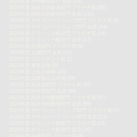
2024年度 大吟醸酒部門 金賞
(19)
2024年度 純米大吟醸酒部門 プラチナ賞
(55)
2024年度 純米大吟醸酒部門 金賞
(110)
2024年度 サケ スパークリング部門 プラチナ賞
(6)
2024年度 サケ スパークリング部門 金賞
(14)
2024年度 クラシック酛部門 プラチナ賞
(14)
2024年度 クラシック酛部門 金賞
(27)
2024年度 古酒部門 プラチナ賞
(8)
2024年度 古酒部門 金賞
(17)
2023年度 プレジデント賞
(1)
2023年度 審査員賞
(5)
2023年度 上位16銘柄
(16)
2023年度 決勝進出日本酒
(34)
2023年度 純米酒部門 プラチナ賞
(42)
2023年度 純米酒部門 金賞
(89)
2023年度 純米大吟醸酒部門 プラチナ賞
(47)
2023年度 純米大吟醸酒部門 金賞
(99)
2023年度 サケ スパークリング部門 プラチナ賞
(7)
2023年度 サケ スパークリング部門 金賞
(13)
2023年度 クラシック酛部門 プラチナ賞
(13)
2023年度 クラシック酛部門 金賞
(26)
2023年度 古酒部門 プラチナ賞
(8)