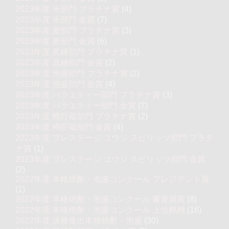
2023年度 米部門 プラチナ賞
(4)
2023年度 米部門 金賞
(7)
2023年度 麦部門 プラチナ賞
(3)
2023年度 麦部門 金賞
(6)
2023年度 黒糖部門 プラチナ賞
(1)
2023年度 黒糖部門 金賞
(2)
2023年度 泡盛部門 プラチナ賞
(2)
2023年度 泡盛部門 金賞
(4)
2023年度 バラエティー部門 プラチナ賞
(3)
2023年度 バラエティー部門 金賞
(7)
2023年度 樽貯蔵部門 プラチナ賞
(2)
2023年度 樽貯蔵部門 金賞
(4)
2023年度 プレステージ コウジ スピリッツ部門 プラチ
ナ賞
(1)
2023年度 プレステージ コウジ スピリッツ部門 金賞
(2)
2022年度 本格焼酎・泡盛コンクール プレジデント賞
(1)
2022年度 本格焼酎・泡盛コンクール 審査員賞
(8)
2022年度 本格焼酎・泡盛コンクール 上位銘柄
(16)
2022年度 決勝進出本格焼酎・泡盛
(30)