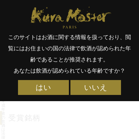
Kura Master Paris
受賞酒検索
受賞蔵元一覧
受賞酒取扱店
Fr
日
竹野酒造有限会社
このサイトはお酒に関する情報を扱っており、閲
an
本
覧にはお住まいの国の法律で飲酒が認められた年
627-0111
京都府京丹後市弥栄町溝谷3622-1 Mizotani, Yasaka-cho,
齢であることが推奨されます。
çai
語
Ktotango-shi
あなたは飲酒が認められている年齢ですか？
https://yasakaturu.co.jp
はい
いいえ
s
未
成
年
者
受賞銘柄
の
飲
酒
は
法
律