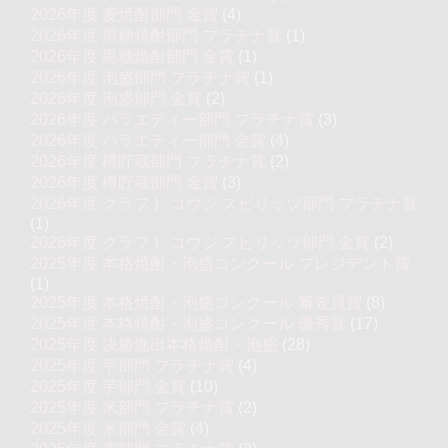
2026年度 麦焼酎部門 金賞
(4)
2026年度 黒糖焼酎部門 プラチナ賞
(1)
2026年度 黒糖焼酎部門 金賞
(1)
2026年度 泡盛部門 プラチナ賞
(1)
2026年度 泡盛部門 金賞
(2)
2026年度 バラエティー部門 プラチナ賞
(3)
2026年度 バラエティー部門 金賞
(4)
2026年度 樽貯蔵部門 プラチナ賞
(2)
2026年度 樽貯蔵部門 金賞
(3)
2026年度 クラフト コウジ スピリッツ部門 プラチナ賞
(1)
2026年度 クラフト コウジ スピリッツ部門 金賞
(2)
2025年度 本格焼酎・泡盛コンクール プレジデント賞
(1)
2025年度 本格焼酎・泡盛コンクール 審査員賞
(8)
2025年度 本格焼酎・泡盛コンクール 優秀賞
(17)
2025年度 決勝進出本格焼酎・泡盛
(28)
2025年度 芋部門 プラチナ賞
(4)
2025年度 芋部門 金賞
(10)
2025年度 米部門 プラチナ賞
(2)
2025年度 米部門 金賞
(4)