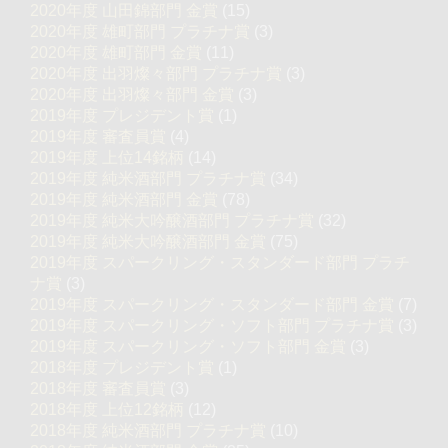
2020年度 山田錦部門 金賞
(15)
2020年度 雄町部門 プラチナ賞
(3)
2020年度 雄町部門 金賞
(11)
2020年度 出羽燦々部門 プラチナ賞
(3)
2020年度 出羽燦々部門 金賞
(3)
2019年度 プレジデント賞
(1)
2019年度 審査員賞
(4)
2019年度 上位14銘柄
(14)
2019年度 純米酒部門 プラチナ賞
(34)
2019年度 純米酒部門 金賞
(78)
2019年度 純米大吟醸酒部門 プラチナ賞
(32)
2019年度 純米大吟醸酒部門 金賞
(75)
2019年度 スパークリング・スタンダード部門 プラチ
ナ賞
(3)
2019年度 スパークリング・スタンダード部門 金賞
(7)
2019年度 スパークリング・ソフト部門 プラチナ賞
(3)
2019年度 スパークリング・ソフト部門 金賞
(3)
2018年度 プレジデント賞
(1)
2018年度 審査員賞
(3)
2018年度 上位12銘柄
(12)
2018年度 純米酒部門 プラチナ賞
(10)