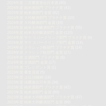
2024年度 二次審査進出日本酒
(40)
2024年度 純米酒部門 プラチナ賞
(41)
2024年度 純米酒部門 金賞
(82)
2024年度 大吟醸酒部門 プラチナ賞
(10)
2024年度 大吟醸酒部門 金賞
(19)
2024年度 純米大吟醸酒部門 プラチナ賞
(55)
2024年度 純米大吟醸酒部門 金賞
(110)
2024年度 サケ スパークリング部門 プラチナ賞
(6)
2024年度 サケ スパークリング部門 金賞
(14)
2024年度 クラシック酛部門 プラチナ賞
(14)
2024年度 クラシック酛部門 金賞
(27)
2024年度 古酒部門 プラチナ賞
(8)
2024年度 古酒部門 金賞
(17)
2023年度 プレジデント賞
(1)
2023年度 審査員賞
(5)
2023年度 上位16銘柄
(16)
2023年度 決勝進出日本酒
(34)
2023年度 純米酒部門 プラチナ賞
(42)
2023年度 純米酒部門 金賞
(89)
2023年度 純米大吟醸酒部門 プラチナ賞
(47)
2023年度 純米大吟醸酒部門 金賞
(99)