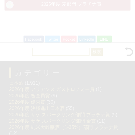
2025年度 麦部門 プラチナ賞
Facebook
Twitter
Pocket
LinkedIn
LINE
検
索:
カテゴリー
日本酒
(1,911)
2026年度 アリアンス ガストロノミー賞
(1)
2026年度 審査員賞
(9)
2026年度 優秀賞
(30)
2026年度 決勝進出日本酒
(55)
2026年度 サケ スパークリング部門 プラチナ賞
(5)
2026年度 サケ スパークリング部門 金賞
(11)
2026年度 純米大吟醸酒（1-35%）部門 プラチナ賞
(12)