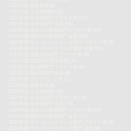
2021年度 審査員賞
(5)
2021年度 上位16銘柄
(16)
2021年度 純米酒部門 プラチナ賞
(45)
2021年度 純米酒部門 金賞
(91)
2021年度 純米大吟醸酒部門 プラチナ賞
(44)
2021年度 純米大吟醸酒部門 金賞
(90)
2021年度 サケ スパークリング部門 プラチナ賞
(5)
2021年度 サケ スパークリング部門 金賞
(11)
2021年度 五百万石部門 プラチナ賞
(6)
2021年度 五百万石部門 金賞
(11)
2021年度 美山錦部門 プラチナ賞
(4)
2021年度 美山錦部門 金賞
(9)
2020年度 プレジデント賞
(1)
2020年度 審査員賞
(6)
2020年度 上位18銘柄
(18)
2020年度 純米酒部門 プラチナ賞
(38)
2020年度 純米酒部門 金賞
(79)
2020年度 純米大吟醸酒部門 プラチナ賞
(34)
2020年度 純米大吟醸酒部門 金賞
(71)
2020年度 サケ スパークリング部門 プラチナ賞
(3)
2020年度 サケ スパークリング部門 金賞
(9)