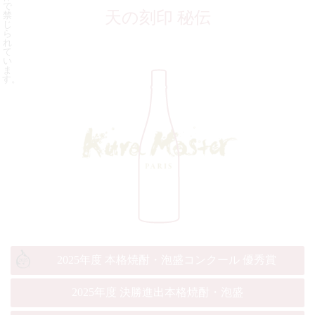
で
天の刻印 秘伝
禁
じ
ら
れ
て
い
ま
す。
2025年度 本格焼酎・泡盛コンクール 優秀賞
2025年度 決勝進出本格焼酎・泡盛