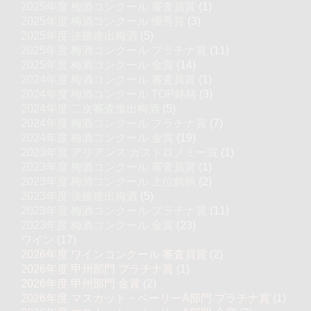
2025年度 梅酒コンクール 審査員賞
(1)
2025年度 梅酒コンクール 優秀賞
(3)
2025年度 決勝進出梅酒
(5)
2025年度 梅酒コンクール プラチナ賞
(11)
2025年度 梅酒コンクール 金賞
(14)
2024年度 梅酒コンクール 審査員賞
(1)
2024年度 梅酒コンクール TOP銘柄
(3)
2024年度 二次審査進出梅酒
(5)
2024年度 梅酒コンクール プラチナ賞
(7)
2024年度 梅酒コンクール 金賞
(19)
2023年度 アリアンス ガストロノミー賞
(1)
2023年度 梅酒コンクール 審査員賞
(1)
2023年度 梅酒コンクール 上位銘柄
(2)
2023年度 決勝進出梅酒
(5)
2023年度 梅酒コンクール プラチナ賞
(11)
2023年度 梅酒コンクール 金賞
(23)
ワイン
(17)
2026年度 ワインコンクール 審査員賞
(2)
2026年度 甲州部門 プラチナ賞
(1)
2026年度 甲州部門 金賞
(2)
2026年度 マスカット・ベーリーA部門 プラチナ賞
(1)