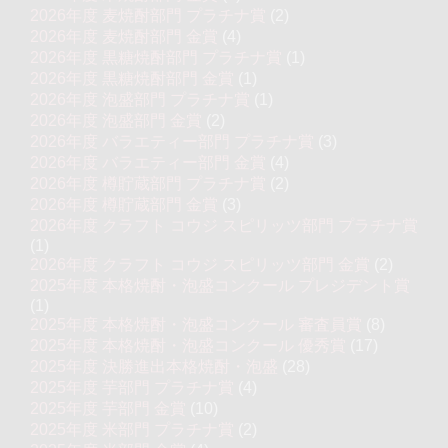
2026年度 麦焼酎部門 プラチナ賞
(2)
2026年度 麦焼酎部門 金賞
(4)
2026年度 黒糖焼酎部門 プラチナ賞
(1)
2026年度 黒糖焼酎部門 金賞
(1)
2026年度 泡盛部門 プラチナ賞
(1)
2026年度 泡盛部門 金賞
(2)
2026年度 バラエティー部門 プラチナ賞
(3)
2026年度 バラエティー部門 金賞
(4)
2026年度 樽貯蔵部門 プラチナ賞
(2)
2026年度 樽貯蔵部門 金賞
(3)
2026年度 クラフト コウジ スピリッツ部門 プラチナ賞
(1)
2026年度 クラフト コウジ スピリッツ部門 金賞
(2)
2025年度 本格焼酎・泡盛コンクール プレジデント賞
(1)
2025年度 本格焼酎・泡盛コンクール 審査員賞
(8)
2025年度 本格焼酎・泡盛コンクール 優秀賞
(17)
2025年度 決勝進出本格焼酎・泡盛
(28)
2025年度 芋部門 プラチナ賞
(4)
2025年度 芋部門 金賞
(10)
2025年度 米部門 プラチナ賞
(2)