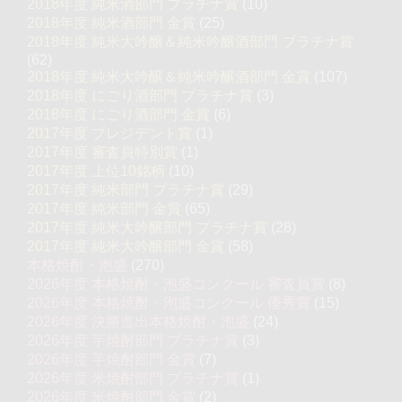
2018年度 純米酒部門 プラチナ賞
(10)
2018年度 純米酒部門 金賞
(25)
2018年度 純米大吟醸＆純米吟醸酒部門 プラチナ賞
(62)
2018年度 純米大吟醸＆純米吟醸酒部門 金賞
(107)
2018年度 にごり酒部門 プラチナ賞
(3)
2018年度 にごり酒部門 金賞
(6)
2017年度 プレジデント賞
(1)
2017年度 審査員特別賞
(1)
2017年度 上位10銘柄
(10)
2017年度 純米部門 プラチナ賞
(29)
2017年度 純米部門 金賞
(65)
2017年度 純米大吟醸部門 プラチナ賞
(28)
2017年度 純米大吟醸部門 金賞
(58)
本格焼酎・泡盛
(270)
2026年度 本格焼酎・泡盛コンクール 審査員賞
(8)
2026年度 本格焼酎・泡盛コンクール 優秀賞
(15)
2026年度 決勝進出本格焼酎・泡盛
(24)
2026年度 芋焼酎部門 プラチナ賞
(3)
2026年度 芋焼酎部門 金賞
(7)
2026年度 米焼酎部門 プラチナ賞
(1)
2026年度 米焼酎部門 金賞
(2)