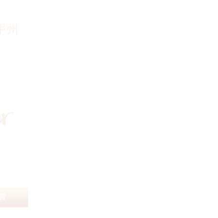
甲州
金賞