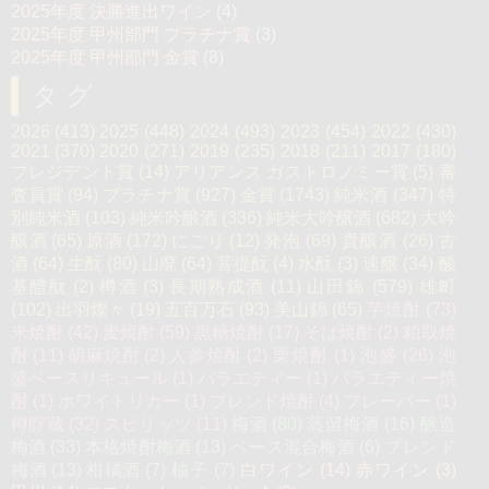
2025年度 決勝進出ワイン
(4)
2025年度 甲州部門 プラチナ賞
(3)
2025年度 甲州部門 金賞
(8)
タグ
2026
(413)
2025
(448)
2024
(493)
2023
(454)
2022
(430)
2021
(370)
2020
(271)
2019
(235)
2018
(211)
2017
(180)
プレジデント賞
(14)
アリアンス ガストロノミー賞
(5)
審
査員賞
(94)
プラチナ賞
(927)
金賞
(1743)
純米酒
(347)
特
別純米酒
(103)
純米吟醸酒
(336)
純米大吟醸酒
(682)
大吟
醸酒
(65)
原酒
(172)
にごり
(12)
発泡
(69)
貴醸酒
(26)
古
酒
(64)
生酛
(80)
山廃
(64)
菩提酛
(4)
水酛
(3)
速醸
(34)
酸
基醴酛
(2)
樽酒
(3)
長期熟成酒
(11)
山田錦
(579)
雄町
(102)
出羽燦々
(19)
五百万石
(93)
美山錦
(65)
芋焼酎
(73)
米焼酎
(42)
麦焼酎
(59)
黒糖焼酎
(17)
そば焼酎
(2)
粕取焼
酎
(11)
胡麻焼酎
(2)
人参焼酎
(2)
栗焼酎
(1)
泡盛
(26)
泡
盛ベースリキュール
(1)
バラエティー
(1)
バラエティー焼
酎
(1)
ホワイトリカー
(1)
ブレンド焼酎
(4)
フレーバー
(1)
樽貯蔵
(32)
スピリッツ
(11)
梅酒
(80)
蒸留梅酒
(16)
醸造
梅酒
(33)
本格焼酎梅酒
(13)
ベース混合梅酒
(6)
ブレンド
梅酒
(13)
柑橘酒
(7)
柚子
(7)
白ワイン
(14)
赤ワイン
(3)