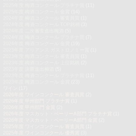
2025年度 梅酒コンクール プラチナ賞
(11)
2025年度 梅酒コンクール 金賞
(14)
2024年度 梅酒コンクール 審査員賞
(1)
2024年度 梅酒コンクール TOP銘柄
(3)
2024年度 二次審査進出梅酒
(5)
2024年度 梅酒コンクール プラチナ賞
(7)
2024年度 梅酒コンクール 金賞
(19)
2023年度 アリアンス ガストロノミー賞
(1)
2023年度 梅酒コンクール 審査員賞
(1)
2023年度 梅酒コンクール 上位銘柄
(2)
2023年度 決勝進出梅酒
(5)
2023年度 梅酒コンクール プラチナ賞
(11)
2023年度 梅酒コンクール 金賞
(23)
ワイン
(17)
2026年度 ワインコンクール 審査員賞
(2)
2026年度 甲州部門 プラチナ賞
(1)
2026年度 甲州部門 金賞
(2)
2026年度 マスカット・ベーリーA部門 プラチナ賞
(1)
2026年度 マスカット・ベーリーA部門 金賞
(2)
2025年度 ワインコンクール 審査員賞
(1)
2025年度 ワインコンクール 優秀賞
(3)