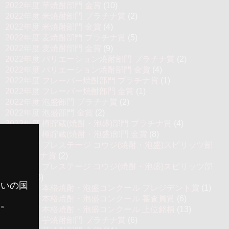
2022年度 芋焼酎部門 金賞
(10)
2022年度 米焼酎部門 プラチナ賞
(2)
2022年度 米焼酎部門 金賞
(4)
2022年度 麦焼酎部門 プラチナ賞
(5)
2022年度 麦焼酎部門 金賞
(9)
2022年度 バリエーション焼酎部門 プラチナ賞
(2)
2022年度 バリエーション焼酎部門 金賞
(4)
2022年度 フレーバー焼酎部門 プラチナ賞
(1)
2022年度 フレーバー焼酎部門 金賞
(1)
2022年度 泡盛部門 プラチナ賞
(2)
2022年度 泡盛部門 金賞
(2)
2022年度 樽貯蔵(焼酎・泡盛)部門 プラチナ賞
(4)
2022年度 樽貯蔵(焼酎・泡盛)部門 金賞
(8)
2022年度 プレステージ コウジ(焼酎・泡盛)スピリッツ部
門 プラチナ賞
(2)
2022年度 プレステージ コウジ(焼酎・泡盛)スピリッツ部
門 金賞
(3)
まいの国
2021年度 本格焼酎・泡盛コンクール プレジデント賞
(1)
2021年度 本格焼酎・泡盛コンクール 審査員賞
(6)
す。
2021年度 本格焼酎・泡盛コンクール 上位銘柄
(13)
2021年度 芋焼酎部門 プラチナ賞
(6)