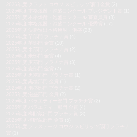
2026年度 クラフト コウジ スピリッツ部門 金賞
(2)
2025年度 本格焼酎・泡盛コンクール プレジデント賞
(1)
2025年度 本格焼酎・泡盛コンクール 審査員賞
(8)
2025年度 本格焼酎・泡盛コンクール 優秀賞
(17)
2025年度 決勝進出本格焼酎・泡盛
(28)
2025年度 芋部門 プラチナ賞
(4)
2025年度 芋部門 金賞
(10)
2025年度 米部門 プラチナ賞
(2)
2025年度 米部門 金賞
(4)
2025年度 麦部門 プラチナ賞
(3)
2025年度 麦部門 金賞
(7)
2025年度 黒糖部門 プラチナ賞
(1)
2025年度 黒糖部門 金賞
(1)
2025年度 泡盛部門 プラチナ賞
(2)
2025年度 泡盛部門 金賞
(2)
2025年度 バラエティー部門 プラチナ賞
(2)
2025年度 バラエティー部門 金賞
(4)
2025年度 樽貯蔵部門 プラチナ賞
(3)
2025年度 樽貯蔵部門 金賞
(5)
2025年度 プレステージ コウジ スピリッツ部門 プラチナ
賞
(1)