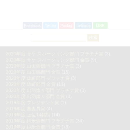
Facebook
Twitter
Pocket
LinkedIn
LINE
検
索:
2020年度 サケ スパークリング部門 プラチナ賞
(3)
2020年度 サケ スパークリング部門 金賞
(9)
2020年度 山田錦部門 プラチナ賞
(3)
2020年度 山田錦部門 金賞
(15)
2020年度 雄町部門 プラチナ賞
(3)
2020年度 雄町部門 金賞
(11)
2020年度 出羽燦々部門 プラチナ賞
(3)
2020年度 出羽燦々部門 金賞
(3)
2019年度 プレジデント賞
(1)
2019年度 審査員賞
(4)
2019年度 上位14銘柄
(14)
2019年度 純米酒部門 プラチナ賞
(34)
2019年度 純米酒部門 金賞
(78)