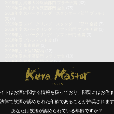
2019年度 純米大吟醸酒部門 プラチナ賞
(32)
2019年度 純米大吟醸酒部門 金賞
(75)
2019年度 スパークリング・スタンダード部門 プラチナ
賞
(3)
2019年度 スパークリング・スタンダード部門 金賞
(7)
2019年度 スパークリング・ソフト部門 プラチナ賞
(3)
2019年度 スパークリング・ソフト部門 金賞
(3)
2018年度 プレジデント賞
(1)
2018年度 審査員賞
(3)
2018年度 上位12銘柄
(12)
2018年度 純米酒部門 プラチナ賞
(10)
2018年度 純米酒部門 金賞
(25)
2018年度 純米大吟醸＆純米吟醸酒部門 プラチナ賞
(62)
Kura Master Paris
2018年度 純米大吟醸＆純米吟醸酒部門 金賞
(107)
2018年度 にごり酒部門 プラチナ賞
(3)
2018年度 にごり酒部門 金賞
(6)
2017年度 プレジデント賞
(1)
イトはお酒に関する情報を扱っており、閲覧にはお住
2017年度 審査員特別賞
(1)
2017年度 上位10銘柄
(10)
法律で飲酒が認められた年齢であることが推奨されま
2017年度 純米部門 プラチナ賞
(29)
2017年度 純米部門 金賞
(65)
あなたは飲酒が認められている年齢ですか？