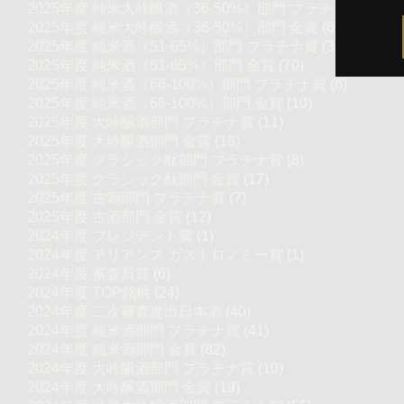
2025年度 純米大吟醸酒（36-50%）部門 プラチナ賞
(35)
2025年度 純米大吟醸酒（36-50%）部門 金賞
(69)
2025年度 純米酒（51-65%）部門 プラチナ賞
(35)
2025年度 純米酒（51-65%）部門 金賞
(70)
2025年度 純米酒（66-100%）部門 プラチナ賞
(6)
2025年度 純米酒（66-100%）部門 金賞
(10)
2025年度 大吟醸酒部門 プラチナ賞
(11)
2025年度 大吟醸酒部門 金賞
(18)
2025年度 クラシック酛部門 プラチナ賞
(8)
2025年度 クラシック酛部門 金賞
(17)
2025年度 古酒部門 プラチナ賞
(7)
2025年度 古酒部門 金賞
(12)
2024年度 プレジデント賞
(1)
2024年度 アリアンス ガストロノミー賞
(1)
2024年度 審査員賞
(6)
2024年度 TOP銘柄
(24)
2024年度 二次審査進出日本酒
(40)
2024年度 純米酒部門 プラチナ賞
(41)
2024年度 純米酒部門 金賞
(82)
2024年度 大吟醸酒部門 プラチナ賞
(10)
2024年度 大吟醸酒部門 金賞
(19)