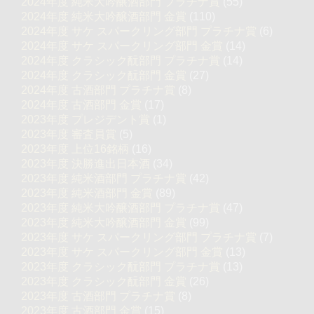
2024年度 純米大吟醸酒部門 プラチナ賞
(55)
2024年度 純米大吟醸酒部門 金賞
(110)
2024年度 サケ スパークリング部門 プラチナ賞
(6)
2024年度 サケ スパークリング部門 金賞
(14)
2024年度 クラシック酛部門 プラチナ賞
(14)
2024年度 クラシック酛部門 金賞
(27)
2024年度 古酒部門 プラチナ賞
(8)
2024年度 古酒部門 金賞
(17)
2023年度 プレジデント賞
(1)
2023年度 審査員賞
(5)
2023年度 上位16銘柄
(16)
2023年度 決勝進出日本酒
(34)
2023年度 純米酒部門 プラチナ賞
(42)
2023年度 純米酒部門 金賞
(89)
2023年度 純米大吟醸酒部門 プラチナ賞
(47)
2023年度 純米大吟醸酒部門 金賞
(99)
2023年度 サケ スパークリング部門 プラチナ賞
(7)
2023年度 サケ スパークリング部門 金賞
(13)
2023年度 クラシック酛部門 プラチナ賞
(13)
2023年度 クラシック酛部門 金賞
(26)
2023年度 古酒部門 プラチナ賞
(8)
2023年度 古酒部門 金賞
(15)