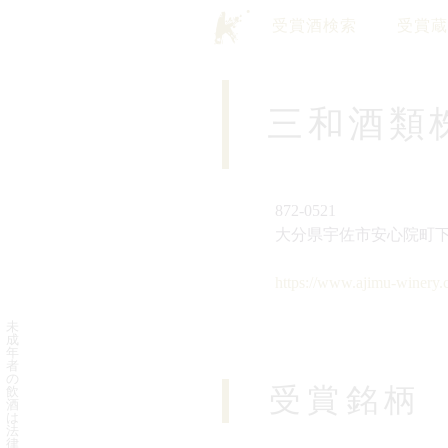
受賞酒検索
受賞蔵
三和酒類
872-0521
大分県宇佐市安心院町下毛
https://www.ajimu-winery.c
未
成
年
者
の
受賞銘柄
飲
酒
は
法
律