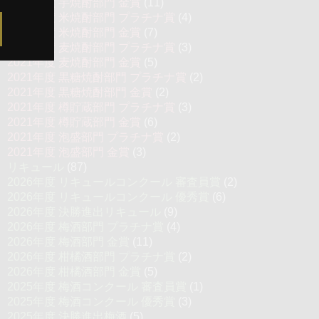
2021年度 芋焼酎部門 金賞
(11)
2021年度 米焼酎部門 プラチナ賞
(4)
2021年度 米焼酎部門 金賞
(7)
2021年度 麦焼酎部門 プラチナ賞
(3)
2021年度 麦焼酎部門 金賞
(5)
2021年度 黒糖焼酎部門 プラチナ賞
(2)
2021年度 黒糖焼酎部門 金賞
(2)
2021年度 樽貯蔵部門 プラチナ賞
(3)
2021年度 樽貯蔵部門 金賞
(6)
2021年度 泡盛部門 プラチナ賞
(2)
2021年度 泡盛部門 金賞
(3)
リキュール
(87)
2026年度 リキュールコンクール 審査員賞
(2)
2026年度 リキュールコンクール 優秀賞
(6)
2026年度 決勝進出リキュール
(9)
2026年度 梅酒部門 プラチナ賞
(4)
2026年度 梅酒部門 金賞
(11)
2026年度 柑橘酒部門 プラチナ賞
(2)
2026年度 柑橘酒部門 金賞
(5)
2025年度 梅酒コンクール 審査員賞
(1)
2025年度 梅酒コンクール 優秀賞
(3)
2025年度 決勝進出梅酒
(5)