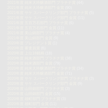
2021年度 純米大吟醸酒部門 プラチナ賞
(44)
2021年度 純米大吟醸酒部門 金賞
(90)
2021年度 サケ スパークリング部門 プラチナ賞
(5)
2021年度 サケ スパークリング部門 金賞
(11)
2021年度 五百万石部門 プラチナ賞
(6)
2021年度 五百万石部門 金賞
(11)
2021年度 美山錦部門 プラチナ賞
(4)
2021年度 美山錦部門 金賞
(9)
2020年度 プレジデント賞
(1)
2020年度 審査員賞
(6)
2020年度 上位18銘柄
(18)
2020年度 純米酒部門 プラチナ賞
(38)
2020年度 純米酒部門 金賞
(79)
2020年度 純米大吟醸酒部門 プラチナ賞
(34)
2020年度 純米大吟醸酒部門 金賞
(71)
2020年度 サケ スパークリング部門 プラチナ賞
(3)
2020年度 サケ スパークリング部門 金賞
(9)
2020年度 山田錦部門 プラチナ賞
(3)
2020年度 山田錦部門 金賞
(15)
2020年度 雄町部門 プラチナ賞
(3)
2020年度 雄町部門 金賞
(11)