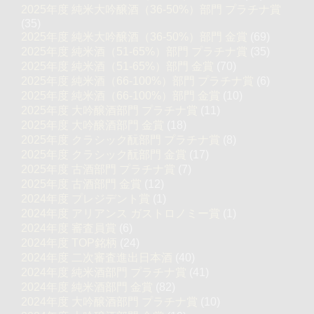
2025年度 純米大吟醸酒（36-50%）部門 プラチナ賞
(35)
2025年度 純米大吟醸酒（36-50%）部門 金賞
(69)
2025年度 純米酒（51-65%）部門 プラチナ賞
(35)
2025年度 純米酒（51-65%）部門 金賞
(70)
2025年度 純米酒（66-100%）部門 プラチナ賞
(6)
2025年度 純米酒（66-100%）部門 金賞
(10)
2025年度 大吟醸酒部門 プラチナ賞
(11)
2025年度 大吟醸酒部門 金賞
(18)
2025年度 クラシック酛部門 プラチナ賞
(8)
2025年度 クラシック酛部門 金賞
(17)
2025年度 古酒部門 プラチナ賞
(7)
2025年度 古酒部門 金賞
(12)
2024年度 プレジデント賞
(1)
2024年度 アリアンス ガストロノミー賞
(1)
2024年度 審査員賞
(6)
2024年度 TOP銘柄
(24)
2024年度 二次審査進出日本酒
(40)
2024年度 純米酒部門 プラチナ賞
(41)
2024年度 純米酒部門 金賞
(82)
2024年度 大吟醸酒部門 プラチナ賞
(10)