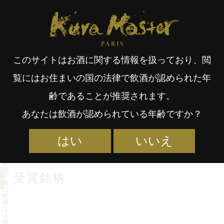
Kura Master Paris
受賞酒検索
受賞蔵元一覧
受賞酒取扱店
Fr
日
中島醸造株式会社
このサイトはお酒に関する情報を扱っており、閲
an
本
覧にはお住まいの国の法律で飲酒が認められた年
509-6101
岐阜県瑞浪市土岐町7181-1
齢であることが推奨されます。
çai
語
あなたは飲酒が認められている年齢ですか？
http://www.kozaemon.jp
はい
いいえ
s
未
成
受賞銘柄
年
者
の
飲
酒
は
法
律