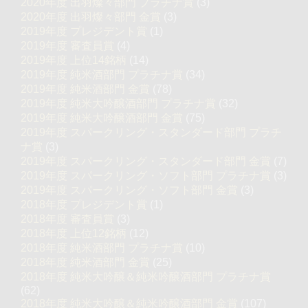
2020年度 出羽燦々部門 プラチナ賞
(3)
2020年度 出羽燦々部門 金賞
(3)
2019年度 プレジデント賞
(1)
2019年度 審査員賞
(4)
2019年度 上位14銘柄
(14)
2019年度 純米酒部門 プラチナ賞
(34)
2019年度 純米酒部門 金賞
(78)
2019年度 純米大吟醸酒部門 プラチナ賞
(32)
2019年度 純米大吟醸酒部門 金賞
(75)
2019年度 スパークリング・スタンダード部門 プラチ
ナ賞
(3)
2019年度 スパークリング・スタンダード部門 金賞
(7)
2019年度 スパークリング・ソフト部門 プラチナ賞
(3)
2019年度 スパークリング・ソフト部門 金賞
(3)
2018年度 プレジデント賞
(1)
2018年度 審査員賞
(3)
2018年度 上位12銘柄
(12)
2018年度 純米酒部門 プラチナ賞
(10)
2018年度 純米酒部門 金賞
(25)
2018年度 純米大吟醸＆純米吟醸酒部門 プラチナ賞
(62)
2018年度 純米大吟醸＆純米吟醸酒部門 金賞
(107)