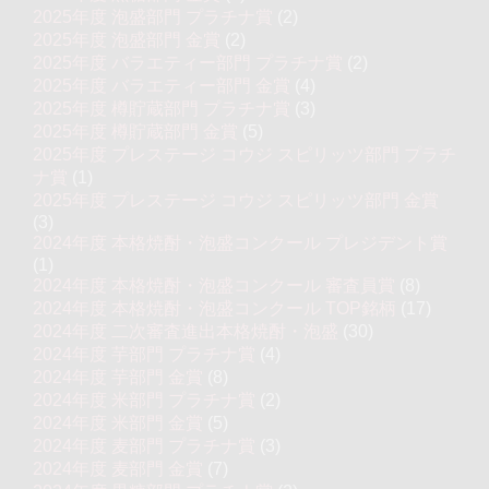
2025年度 泡盛部門 プラチナ賞
(2)
2025年度 泡盛部門 金賞
(2)
2025年度 バラエティー部門 プラチナ賞
(2)
2025年度 バラエティー部門 金賞
(4)
2025年度 樽貯蔵部門 プラチナ賞
(3)
2025年度 樽貯蔵部門 金賞
(5)
2025年度 プレステージ コウジ スピリッツ部門 プラチ
ナ賞
(1)
2025年度 プレステージ コウジ スピリッツ部門 金賞
(3)
2024年度 本格焼酎・泡盛コンクール プレジデント賞
(1)
2024年度 本格焼酎・泡盛コンクール 審査員賞
(8)
2024年度 本格焼酎・泡盛コンクール TOP銘柄
(17)
2024年度 二次審査進出本格焼酎・泡盛
(30)
2024年度 芋部門 プラチナ賞
(4)
2024年度 芋部門 金賞
(8)
2024年度 米部門 プラチナ賞
(2)
2024年度 米部門 金賞
(5)
2024年度 麦部門 プラチナ賞
(3)
2024年度 麦部門 金賞
(7)