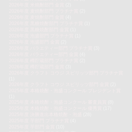
2026年度 米焼酎部門 金賞
(2)
2026年度 麦焼酎部門 プラチナ賞
(2)
2026年度 麦焼酎部門 金賞
(4)
2026年度 黒糖焼酎部門 プラチナ賞
(1)
2026年度 黒糖焼酎部門 金賞
(1)
2026年度 泡盛部門 プラチナ賞
(1)
2026年度 泡盛部門 金賞
(2)
2026年度 バラエティー部門 プラチナ賞
(3)
2026年度 バラエティー部門 金賞
(4)
2026年度 樽貯蔵部門 プラチナ賞
(2)
2026年度 樽貯蔵部門 金賞
(3)
2026年度 クラフト コウジ スピリッツ部門 プラチナ賞
(1)
2026年度 クラフト コウジ スピリッツ部門 金賞
(2)
2025年度 本格焼酎・泡盛コンクール プレジデント賞
(1)
2025年度 本格焼酎・泡盛コンクール 審査員賞
(8)
2025年度 本格焼酎・泡盛コンクール 優秀賞
(17)
2025年度 決勝進出本格焼酎・泡盛
(28)
2025年度 芋部門 プラチナ賞
(4)
2025年度 芋部門 金賞
(10)