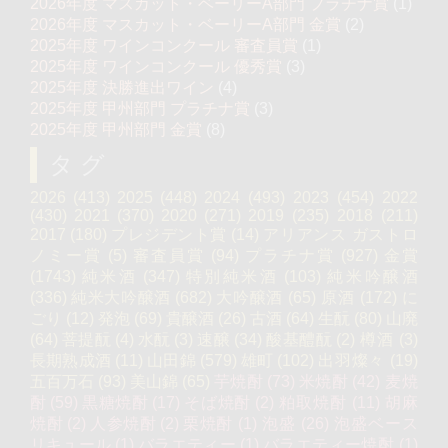
2026年度 マスカット・ベーリーA部門 プラチナ賞
(1)
2026年度 マスカット・ベーリーA部門 金賞
(2)
2025年度 ワインコンクール 審査員賞
(1)
2025年度 ワインコンクール 優秀賞
(3)
2025年度 決勝進出ワイン
(4)
2025年度 甲州部門 プラチナ賞
(3)
2025年度 甲州部門 金賞
(8)
タグ
2026
(413)
2025
(448)
2024
(493)
2023
(454)
2022
(430)
2021
(370)
2020
(271)
2019
(235)
2018
(211)
2017
(180)
プレジデント賞
(14)
アリアンス ガストロ
ノミー賞
(5)
審査員賞
(94)
プラチナ賞
(927)
金賞
(1743)
純米酒
(347)
特別純米酒
(103)
純米吟醸酒
(336)
純米大吟醸酒
(682)
大吟醸酒
(65)
原酒
(172)
に
ごり
(12)
発泡
(69)
貴醸酒
(26)
古酒
(64)
生酛
(80)
山廃
(64)
菩提酛
(4)
水酛
(3)
速醸
(34)
酸基醴酛
(2)
樽酒
(3)
長期熟成酒
(11)
山田錦
(579)
雄町
(102)
出羽燦々
(19)
五百万石
(93)
美山錦
(65)
芋焼酎
(73)
米焼酎
(42)
麦焼
酎
(59)
黒糖焼酎
(17)
そば焼酎
(2)
粕取焼酎
(11)
胡麻
焼酎
(2)
人参焼酎
(2)
栗焼酎
(1)
泡盛
(26)
泡盛ベース
リキュール
(1)
バラエティー
(1)
バラエティー焼酎
(1)