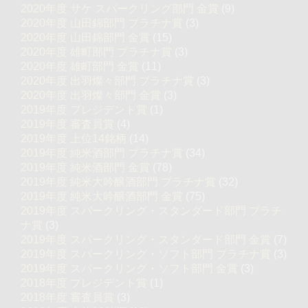
2020年度 サケ スパークリング部門 金賞
(9)
2020年度 山田錦部門 プラチナ賞
(3)
2020年度 山田錦部門 金賞
(15)
2020年度 雄町部門 プラチナ賞
(3)
2020年度 雄町部門 金賞
(11)
2020年度 出羽燦々部門 プラチナ賞
(3)
2020年度 出羽燦々部門 金賞
(3)
2019年度 プレジデント賞
(1)
2019年度 審査員賞
(4)
2019年度 上位14銘柄
(14)
2019年度 純米酒部門 プラチナ賞
(34)
2019年度 純米酒部門 金賞
(78)
2019年度 純米大吟醸酒部門 プラチナ賞
(32)
2019年度 純米大吟醸酒部門 金賞
(75)
2019年度 スパークリング・スタンダード部門 プラチ
ナ賞
(3)
2019年度 スパークリング・スタンダード部門 金賞
(7)
2019年度 スパークリング・ソフト部門 プラチナ賞
(3)
2019年度 スパークリング・ソフト部門 金賞
(3)
2018年度 プレジデント賞
(1)
2018年度 審査員賞
(3)