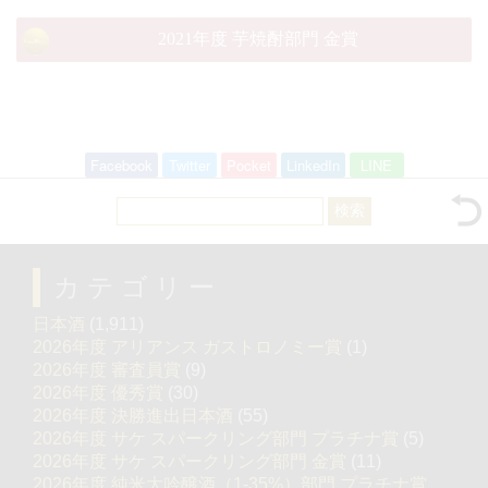
2021年度 芋焼酎部門 金賞
Facebook
Twitter
Pocket
LinkedIn
LINE
検
索:
カテゴリー
日本酒
(1,911)
2026年度 アリアンス ガストロノミー賞
(1)
2026年度 審査員賞
(9)
2026年度 優秀賞
(30)
2026年度 決勝進出日本酒
(55)
2026年度 サケ スパークリング部門 プラチナ賞
(5)
2026年度 サケ スパークリング部門 金賞
(11)
2026年度 純米大吟醸酒（1-35%）部門 プラチナ賞