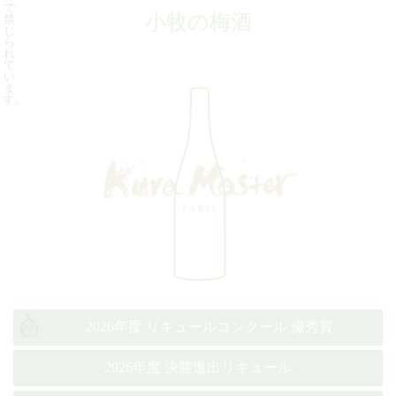
で
小牧の梅酒
禁
じ
ら
れ
て
い
ま
す。
2026年度 リキュールコンクール 優秀賞
2026年度 決勝進出リキュール