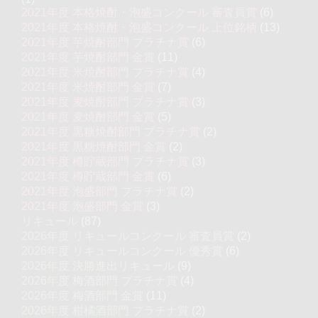
2021年度 本格焼酎・泡盛コンクール 審査員賞
(6)
2021年度 本格焼酎・泡盛コンクール 上位銘柄
(13)
2021年度 芋焼酎部門 プラチナ賞
(6)
2021年度 芋焼酎部門 金賞
(11)
2021年度 米焼酎部門 プラチナ賞
(4)
2021年度 米焼酎部門 金賞
(7)
2021年度 麦焼酎部門 プラチナ賞
(3)
2021年度 麦焼酎部門 金賞
(5)
2021年度 黒糖焼酎部門 プラチナ賞
(2)
2021年度 黒糖焼酎部門 金賞
(2)
2021年度 樽貯蔵部門 プラチナ賞
(3)
2021年度 樽貯蔵部門 金賞
(6)
2021年度 泡盛部門 プラチナ賞
(2)
2021年度 泡盛部門 金賞
(3)
リキュール
(87)
2026年度 リキュールコンクール 審査員賞
(2)
2026年度 リキュールコンクール 優秀賞
(6)
2026年度 決勝進出リキュール
(9)
2026年度 梅酒部門 プラチナ賞
(4)
2026年度 梅酒部門 金賞
(11)
2026年度 柑橘酒部門 プラチナ賞
(2)