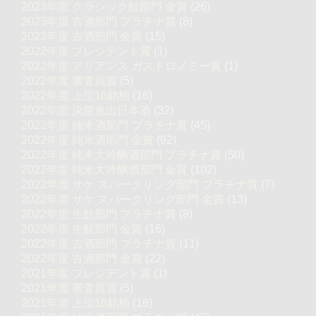
2023年度 クラシック酛部門 金賞
(26)
2023年度 古酒部門 プラチナ賞
(8)
2023年度 古酒部門 金賞
(15)
2022年度 プレジデント賞
(1)
2022年度 アリアンス ガストロノミー賞
(1)
2022年度 審査員賞
(5)
2022年度 上位16銘柄
(16)
2022年度 決勝進出日本酒
(32)
2022年度 純米酒部門 プラチナ賞
(45)
2022年度 純米酒部門 金賞
(92)
2022年度 純米大吟醸酒部門 プラチナ賞
(50)
2022年度 純米大吟醸酒部門 金賞
(102)
2022年度 サケ スパークリング部門 プラチナ賞
(7)
2022年度 サケ スパークリング部門 金賞
(13)
2022年度 生酛部門 プラチナ賞
(8)
2022年度 生酛部門 金賞
(16)
2022年度 古酒部門 プラチナ賞
(11)
2022年度 古酒部門 金賞
(22)
2021年度 プレジデント賞
(1)
2021年度 審査員賞
(5)
2021年度 上位16銘柄
(16)