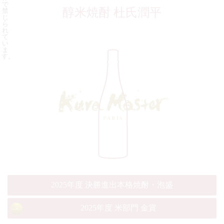
で
醇米焼酎 杜氏潤平
禁
じ
ら
れ
て
い
ま
す。
2025年度 決勝進出本格焼酎・泡盛
2025年度 米部門 金賞