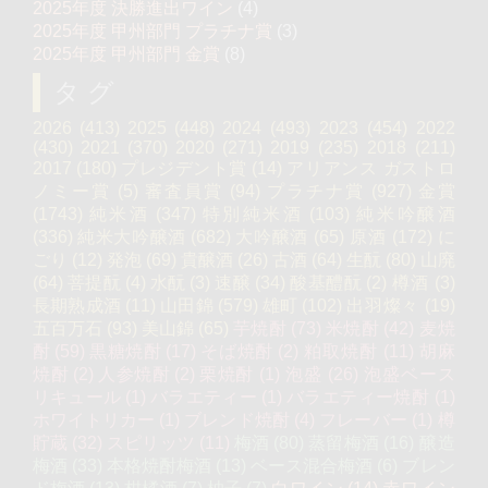
2025年度 決勝進出ワイン
(4)
2025年度 甲州部門 プラチナ賞
(3)
2025年度 甲州部門 金賞
(8)
タグ
2026
(413)
2025
(448)
2024
(493)
2023
(454)
2022
(430)
2021
(370)
2020
(271)
2019
(235)
2018
(211)
2017
(180)
プレジデント賞
(14)
アリアンス ガストロ
ノミー賞
(5)
審査員賞
(94)
プラチナ賞
(927)
金賞
(1743)
純米酒
(347)
特別純米酒
(103)
純米吟醸酒
(336)
純米大吟醸酒
(682)
大吟醸酒
(65)
原酒
(172)
に
ごり
(12)
発泡
(69)
貴醸酒
(26)
古酒
(64)
生酛
(80)
山廃
(64)
菩提酛
(4)
水酛
(3)
速醸
(34)
酸基醴酛
(2)
樽酒
(3)
長期熟成酒
(11)
山田錦
(579)
雄町
(102)
出羽燦々
(19)
五百万石
(93)
美山錦
(65)
芋焼酎
(73)
米焼酎
(42)
麦焼
酎
(59)
黒糖焼酎
(17)
そば焼酎
(2)
粕取焼酎
(11)
胡麻
焼酎
(2)
人参焼酎
(2)
栗焼酎
(1)
泡盛
(26)
泡盛ベース
リキュール
(1)
バラエティー
(1)
バラエティー焼酎
(1)
ホワイトリカー
(1)
ブレンド焼酎
(4)
フレーバー
(1)
樽
貯蔵
(32)
スピリッツ
(11)
梅酒
(80)
蒸留梅酒
(16)
醸造
梅酒
(33)
本格焼酎梅酒
(13)
ベース混合梅酒
(6)
ブレン