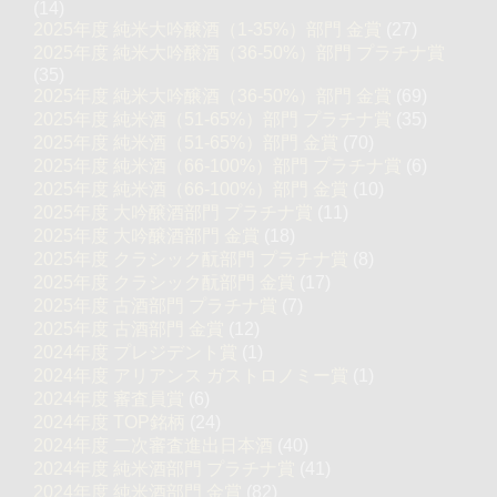
(14)
2025年度 純米大吟醸酒（1-35%）部門 金賞
(27)
2025年度 純米大吟醸酒（36-50%）部門 プラチナ賞
(35)
2025年度 純米大吟醸酒（36-50%）部門 金賞
(69)
2025年度 純米酒（51-65%）部門 プラチナ賞
(35)
2025年度 純米酒（51-65%）部門 金賞
(70)
2025年度 純米酒（66-100%）部門 プラチナ賞
(6)
2025年度 純米酒（66-100%）部門 金賞
(10)
2025年度 大吟醸酒部門 プラチナ賞
(11)
2025年度 大吟醸酒部門 金賞
(18)
2025年度 クラシック酛部門 プラチナ賞
(8)
2025年度 クラシック酛部門 金賞
(17)
2025年度 古酒部門 プラチナ賞
(7)
2025年度 古酒部門 金賞
(12)
2024年度 プレジデント賞
(1)
2024年度 アリアンス ガストロノミー賞
(1)
2024年度 審査員賞
(6)
2024年度 TOP銘柄
(24)
2024年度 二次審査進出日本酒
(40)
2024年度 純米酒部門 プラチナ賞
(41)
2024年度 純米酒部門 金賞
(82)