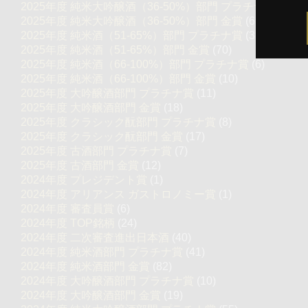
2025年度 純米大吟醸酒（36-50%）部門 プラチナ賞
(35)
2025年度 純米大吟醸酒（36-50%）部門 金賞
(69)
2025年度 純米酒（51-65%）部門 プラチナ賞
(35)
2025年度 純米酒（51-65%）部門 金賞
(70)
2025年度 純米酒（66-100%）部門 プラチナ賞
(6)
2025年度 純米酒（66-100%）部門 金賞
(10)
2025年度 大吟醸酒部門 プラチナ賞
(11)
2025年度 大吟醸酒部門 金賞
(18)
2025年度 クラシック酛部門 プラチナ賞
(8)
2025年度 クラシック酛部門 金賞
(17)
2025年度 古酒部門 プラチナ賞
(7)
2025年度 古酒部門 金賞
(12)
2024年度 プレジデント賞
(1)
2024年度 アリアンス ガストロノミー賞
(1)
2024年度 審査員賞
(6)
2024年度 TOP銘柄
(24)
2024年度 二次審査進出日本酒
(40)
2024年度 純米酒部門 プラチナ賞
(41)
2024年度 純米酒部門 金賞
(82)
2024年度 大吟醸酒部門 プラチナ賞
(10)
2024年度 大吟醸酒部門 金賞
(19)