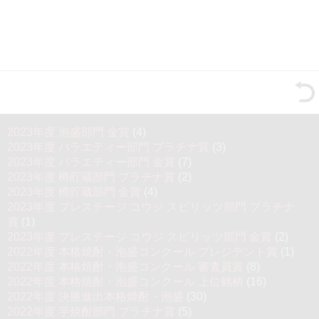
2023年度 泡盛部門 金賞
(4)
2023年度 バラエティー部門 プラチナ賞
(3)
2023年度 バラエティー部門 金賞
(7)
2023年度 樽貯蔵部門 プラチナ賞
(2)
2023年度 樽貯蔵部門 金賞
(4)
2023年度 プレステージ コウジ スピリッツ部門 プラチナ
賞
(1)
2023年度 プレステージ コウジ スピリッツ部門 金賞
(2)
2022年度 本格焼酎・泡盛コンクール プレジデント賞
(1)
2022年度 本格焼酎・泡盛コンクール 審査員賞
(8)
2022年度 本格焼酎・泡盛コンクール 上位銘柄
(16)
2022年度 決勝進出本格焼酎・泡盛
(30)
2022年度 芋焼酎部門 プラチナ賞
(5)