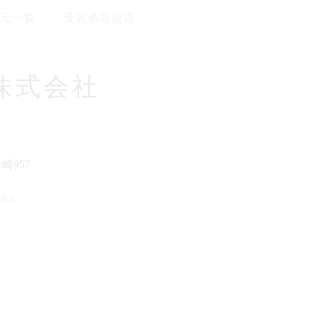
元一覧
受賞酒取扱店
株式会社
957
opEn