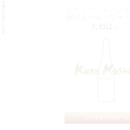
で
禁
シャトー・ホンジョ
じ
ら
州シュール・リー
れ
て
たねは」
い
ま
す。
2025年度 甲州部門 