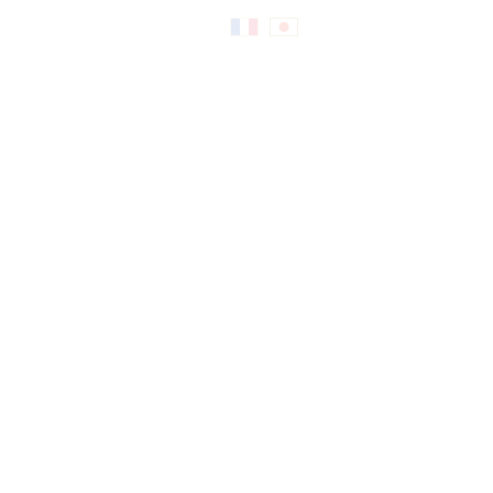
Fr
日
an
本
çai
語
s