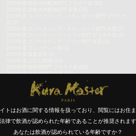
2019年度 純米大吟醸酒部門 プラチナ賞
(32)
2019年度 純米大吟醸酒部門 金賞
(75)
2019年度 スパークリング・スタンダード部門 プラチナ
賞
(3)
2019年度 スパークリング・スタンダード部門 金賞
(7)
2019年度 スパークリング・ソフト部門 プラチナ賞
(3)
2019年度 スパークリング・ソフト部門 金賞
(3)
2018年度 プレジデント賞
(1)
2018年度 審査員賞
(3)
2018年度 上位12銘柄
(12)
2018年度 純米酒部門 プラチナ賞
(10)
2018年度 純米酒部門 金賞
(25)
2018年度 純米大吟醸＆純米吟醸酒部門 プラチナ賞
(62)
Kura Master Paris
2018年度 純米大吟醸＆純米吟醸酒部門 金賞
(107)
2018年度 にごり酒部門 プラチナ賞
(3)
2018年度 にごり酒部門 金賞
(6)
2017年度 プレジデント賞
(1)
イトはお酒に関する情報を扱っており、閲覧にはお住
2017年度 審査員特別賞
(1)
2017年度 上位10銘柄
(10)
法律で飲酒が認められた年齢であることが推奨されま
2017年度 純米部門 プラチナ賞
(29)
2017年度 純米部門 金賞
(65)
あなたは飲酒が認められている年齢ですか？