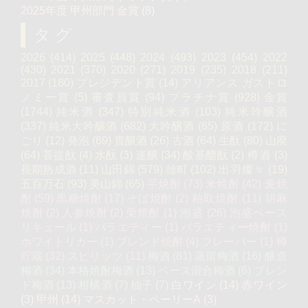
2025年度 甲州部門 金賞
(8)
タグ
2026
(414)
2025
(448)
2024
(493)
2023
(454)
2022
(430)
2021
(370)
2020
(271)
2019
(235)
2018
(211)
2017
(180)
プレジデント賞
(14)
アリアンス ガストロ
ノミー賞
(5)
審査員賞
(94)
プラチナ賞
(928)
金賞
(1744)
純米酒
(347)
特別純米酒
(103)
純米吟醸酒
(337)
純米大吟醸酒
(682)
大吟醸酒
(65)
原酒
(172)
に
ごり
(12)
発泡
(69)
貴醸酒
(26)
古酒
(64)
生酛
(80)
山廃
(64)
菩提酛
(4)
水酛
(3)
速醸
(34)
酸基醴酛
(2)
樽酒
(3)
長期熟成酒
(11)
山田錦
(579)
雄町
(102)
出羽燦々
(19)
五百万石
(93)
美山錦
(65)
芋焼酎
(73)
米焼酎
(42)
麦焼
酎
(59)
黒糖焼酎
(17)
そば焼酎
(2)
粕取焼酎
(11)
胡麻
焼酎
(2)
人参焼酎
(2)
栗焼酎
(1)
泡盛
(26)
泡盛ベース
リキュール
(1)
バラエティー
(1)
バラエティー焼酎
(1)
ホワイトリカー
(1)
ブレンド焼酎
(4)
フレーバー
(1)
樽
貯蔵
(32)
スピリッツ
(11)
梅酒
(81)
蒸留梅酒
(16)
醸造
梅酒
(34)
本格焼酎梅酒
(13)
ベース混合梅酒
(6)
ブレン
ド梅酒
(13)
柑橘酒
(7)
柚子
(7)
白ワイン
(14)
赤ワイン
(3)
甲州
(14)
マスカット・ベーリーA
(3)