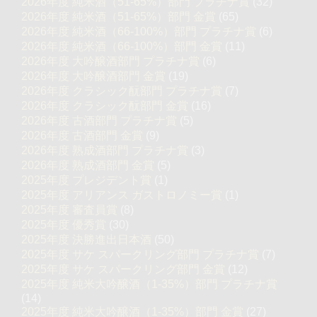
2026年度 純米酒（51-65%）部門 プラチナ賞
(32)
2026年度 純米酒（51-65%）部門 金賞
(65)
2026年度 純米酒（66-100%）部門 プラチナ賞
(6)
2026年度 純米酒（66-100%）部門 金賞
(11)
2026年度 大吟醸酒部門 プラチナ賞
(6)
2026年度 大吟醸酒部門 金賞
(19)
2026年度 クラシック酛部門 プラチナ賞
(7)
2026年度 クラシック酛部門 金賞
(16)
2026年度 古酒部門 プラチナ賞
(5)
2026年度 古酒部門 金賞
(9)
2026年度 熟成酒部門 プラチナ賞
(3)
2026年度 熟成酒部門 金賞
(5)
2025年度 プレジデント賞
(1)
2025年度 アリアンス ガストロノミー賞
(1)
2025年度 審査員賞
(8)
2025年度 優秀賞
(30)
2025年度 決勝進出日本酒
(50)
2025年度 サケ スパークリング部門 プラチナ賞
(7)
2025年度 サケ スパークリング部門 金賞
(12)
2025年度 純米大吟醸酒（1-35%）部門 プラチナ賞
(14)
2025年度 純米大吟醸酒（1-35%）部門 金賞
(27)