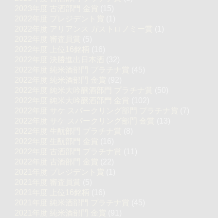
2023年度 古酒部門 金賞
(15)
2022年度 プレジデント賞
(1)
2022年度 アリアンス ガストロノミー賞
(1)
2022年度 審査員賞
(5)
2022年度 上位16銘柄
(16)
2022年度 決勝進出日本酒
(32)
2022年度 純米酒部門 プラチナ賞
(45)
2022年度 純米酒部門 金賞
(92)
2022年度 純米大吟醸酒部門 プラチナ賞
(50)
2022年度 純米大吟醸酒部門 金賞
(102)
2022年度 サケ スパークリング部門 プラチナ賞
(7)
2022年度 サケ スパークリング部門 金賞
(13)
2022年度 生酛部門 プラチナ賞
(8)
2022年度 生酛部門 金賞
(16)
2022年度 古酒部門 プラチナ賞
(11)
2022年度 古酒部門 金賞
(22)
2021年度 プレジデント賞
(1)
2021年度 審査員賞
(5)
2021年度 上位16銘柄
(16)
2021年度 純米酒部門 プラチナ賞
(45)
2021年度 純米酒部門 金賞
(91)