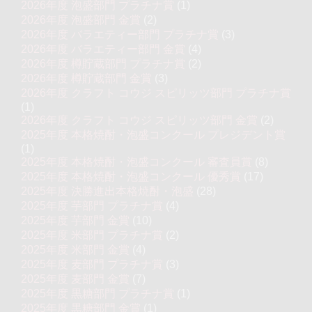
2026年度 泡盛部門 プラチナ賞
(1)
2026年度 泡盛部門 金賞
(2)
2026年度 バラエティー部門 プラチナ賞
(3)
2026年度 バラエティー部門 金賞
(4)
2026年度 樽貯蔵部門 プラチナ賞
(2)
2026年度 樽貯蔵部門 金賞
(3)
2026年度 クラフト コウジ スピリッツ部門 プラチナ賞
(1)
2026年度 クラフト コウジ スピリッツ部門 金賞
(2)
2025年度 本格焼酎・泡盛コンクール プレジデント賞
(1)
2025年度 本格焼酎・泡盛コンクール 審査員賞
(8)
2025年度 本格焼酎・泡盛コンクール 優秀賞
(17)
2025年度 決勝進出本格焼酎・泡盛
(28)
2025年度 芋部門 プラチナ賞
(4)
2025年度 芋部門 金賞
(10)
2025年度 米部門 プラチナ賞
(2)
2025年度 米部門 金賞
(4)
2025年度 麦部門 プラチナ賞
(3)
2025年度 麦部門 金賞
(7)
2025年度 黒糖部門 プラチナ賞
(1)
2025年度 黒糖部門 金賞
(1)