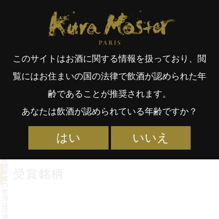
Kura Master Paris
受賞酒検索
受賞蔵元一覧
受賞酒取扱店
Fr
日
有限会社比嘉酒造
このサイトはお酒に関する情報を扱っており、閲
an
本
覧にはお住まいの国の法律で飲酒が認められた年
904-0324
沖縄県読谷村字長浜1061番地
齢であることが推奨されます。
çai
語
あなたは飲酒が認められている年齢ですか？
https://www.zanpa.co.jp/
はい
いいえ
s
未
成
受賞銘柄
年
者
の
飲
酒
は
法
律