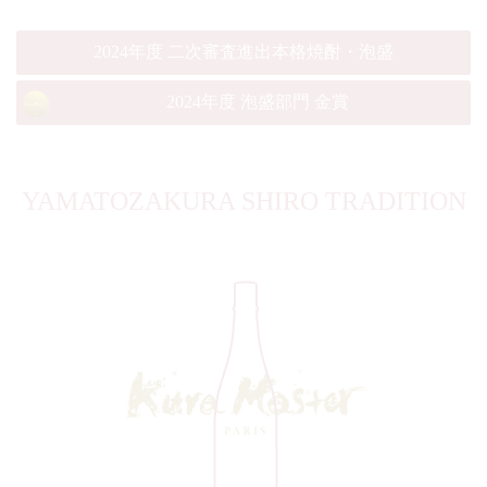
2024年度 二次審査進出本格焼酎・泡盛
2024年度 泡盛部門 金賞
YAMATOZAKURA SHIRO TRADITION