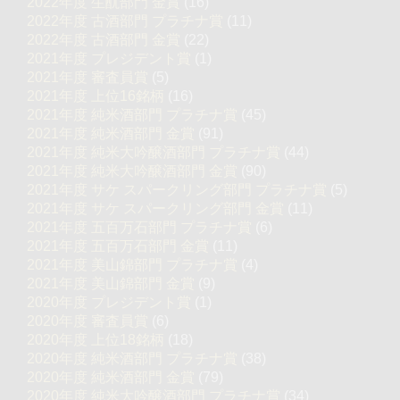
2022年度 生酛部門 金賞
(16)
2022年度 古酒部門 プラチナ賞
(11)
2022年度 古酒部門 金賞
(22)
2021年度 プレジデント賞
(1)
2021年度 審査員賞
(5)
2021年度 上位16銘柄
(16)
2021年度 純米酒部門 プラチナ賞
(45)
2021年度 純米酒部門 金賞
(91)
2021年度 純米大吟醸酒部門 プラチナ賞
(44)
2021年度 純米大吟醸酒部門 金賞
(90)
2021年度 サケ スパークリング部門 プラチナ賞
(5)
2021年度 サケ スパークリング部門 金賞
(11)
2021年度 五百万石部門 プラチナ賞
(6)
2021年度 五百万石部門 金賞
(11)
2021年度 美山錦部門 プラチナ賞
(4)
2021年度 美山錦部門 金賞
(9)
2020年度 プレジデント賞
(1)
2020年度 審査員賞
(6)
2020年度 上位18銘柄
(18)
2020年度 純米酒部門 プラチナ賞
(38)
2020年度 純米酒部門 金賞
(79)
2020年度 純米大吟醸酒部門 プラチナ賞
(34)