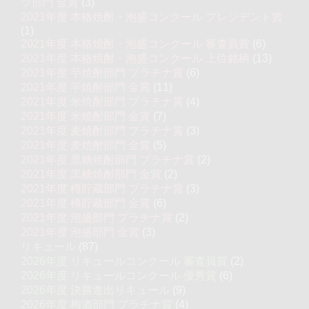
ツ部門 金賞
(3)
2021年度 本格焼酎・泡盛コンクール プレジデント賞
(1)
2021年度 本格焼酎・泡盛コンクール 審査員賞
(6)
2021年度 本格焼酎・泡盛コンクール 上位銘柄
(13)
2021年度 芋焼酎部門 プラチナ賞
(6)
2021年度 芋焼酎部門 金賞
(11)
2021年度 米焼酎部門 プラチナ賞
(4)
2021年度 米焼酎部門 金賞
(7)
2021年度 麦焼酎部門 プラチナ賞
(3)
2021年度 麦焼酎部門 金賞
(5)
2021年度 黒糖焼酎部門 プラチナ賞
(2)
2021年度 黒糖焼酎部門 金賞
(2)
2021年度 樽貯蔵部門 プラチナ賞
(3)
2021年度 樽貯蔵部門 金賞
(6)
2021年度 泡盛部門 プラチナ賞
(2)
2021年度 泡盛部門 金賞
(3)
リキュール
(87)
2026年度 リキュールコンクール 審査員賞
(2)
2026年度 リキュールコンクール 優秀賞
(6)
2026年度 決勝進出リキュール
(9)
2026年度 梅酒部門 プラチナ賞
(4)