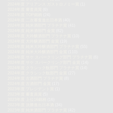
2024年度 アリアンス ガストロノミー賞
(1)
2024年度 審査員賞
(6)
2024年度 TOP銘柄
(24)
2024年度 二次審査進出日本酒
(40)
2024年度 純米酒部門 プラチナ賞
(41)
2024年度 純米酒部門 金賞
(82)
2024年度 大吟醸酒部門 プラチナ賞
(10)
2024年度 大吟醸酒部門 金賞
(19)
2024年度 純米大吟醸酒部門 プラチナ賞
(55)
2024年度 純米大吟醸酒部門 金賞
(110)
2024年度 サケ スパークリング部門 プラチナ賞
(6)
2024年度 サケ スパークリング部門 金賞
(14)
2024年度 クラシック酛部門 プラチナ賞
(14)
2024年度 クラシック酛部門 金賞
(27)
2024年度 古酒部門 プラチナ賞
(8)
2024年度 古酒部門 金賞
(17)
2023年度 プレジデント賞
(1)
2023年度 審査員賞
(5)
2023年度 上位16銘柄
(16)
2023年度 決勝進出日本酒
(34)
2023年度 純米酒部門 プラチナ賞
(42)