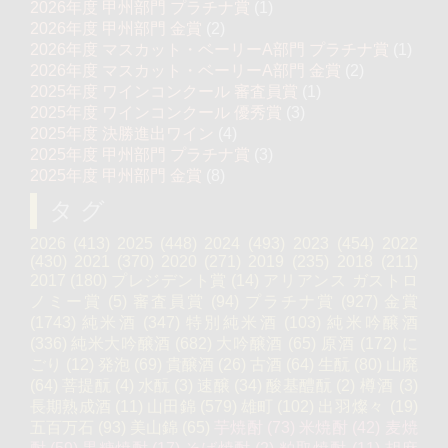
2026年度 甲州部門 プラチナ賞
(1)
2026年度 甲州部門 金賞
(2)
2026年度 マスカット・ベーリーA部門 プラチナ賞
(1)
2026年度 マスカット・ベーリーA部門 金賞
(2)
2025年度 ワインコンクール 審査員賞
(1)
2025年度 ワインコンクール 優秀賞
(3)
2025年度 決勝進出ワイン
(4)
2025年度 甲州部門 プラチナ賞
(3)
2025年度 甲州部門 金賞
(8)
タグ
2026
(413)
2025
(448)
2024
(493)
2023
(454)
2022
(430)
2021
(370)
2020
(271)
2019
(235)
2018
(211)
2017
(180)
プレジデント賞
(14)
アリアンス ガストロ
ノミー賞
(5)
審査員賞
(94)
プラチナ賞
(927)
金賞
(1743)
純米酒
(347)
特別純米酒
(103)
純米吟醸酒
(336)
純米大吟醸酒
(682)
大吟醸酒
(65)
原酒
(172)
に
ごり
(12)
発泡
(69)
貴醸酒
(26)
古酒
(64)
生酛
(80)
山廃
(64)
菩提酛
(4)
水酛
(3)
速醸
(34)
酸基醴酛
(2)
樽酒
(3)
長期熟成酒
(11)
山田錦
(579)
雄町
(102)
出羽燦々
(19)
五百万石
(93)
美山錦
(65)
芋焼酎
(73)
米焼酎
(42)
麦焼