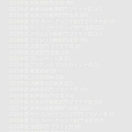
2023年度 純米酒部門 金賞
(89)
2023年度 純米大吟醸酒部門 プラチナ賞
(47)
2023年度 純米大吟醸酒部門 金賞
(99)
2023年度 サケ スパークリング部門 プラチナ賞
(7)
2023年度 サケ スパークリング部門 金賞
(13)
2023年度 クラシック酛部門 プラチナ賞
(13)
2023年度 クラシック酛部門 金賞
(26)
2023年度 古酒部門 プラチナ賞
(8)
2023年度 古酒部門 金賞
(15)
2022年度 プレジデント賞
(1)
2022年度 アリアンス ガストロノミー賞
(1)
2022年度 審査員賞
(5)
2022年度 上位16銘柄
(16)
2022年度 決勝進出日本酒
(32)
2022年度 純米酒部門 プラチナ賞
(45)
2022年度 純米酒部門 金賞
(92)
2022年度 純米大吟醸酒部門 プラチナ賞
(50)
2022年度 純米大吟醸酒部門 金賞
(102)
2022年度 サケ スパークリング部門 プラチナ賞
(7)
2022年度 サケ スパークリング部門 金賞
(13)
2022年度 生酛部門 プラチナ賞
(8)