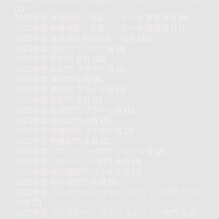
(1)
2025年度 本格焼酎・泡盛コンクール 審査員賞
(8)
2025年度 本格焼酎・泡盛コンクール 優秀賞
(17)
2025年度 決勝進出本格焼酎・泡盛
(28)
2025年度 芋部門 プラチナ賞
(4)
2025年度 芋部門 金賞
(10)
2025年度 米部門 プラチナ賞
(2)
2025年度 米部門 金賞
(4)
2025年度 麦部門 プラチナ賞
(3)
2025年度 麦部門 金賞
(7)
2025年度 黒糖部門 プラチナ賞
(1)
2025年度 黒糖部門 金賞
(1)
2025年度 泡盛部門 プラチナ賞
(2)
2025年度 泡盛部門 金賞
(2)
2025年度 バラエティー部門 プラチナ賞
(2)
2025年度 バラエティー部門 金賞
(4)
2025年度 樽貯蔵部門 プラチナ賞
(3)
2025年度 樽貯蔵部門 金賞
(5)
2025年度 プレステージ コウジ スピリッツ部門 プラチ
ナ賞
(1)
2025年度 プレステージ コウジ スピリッツ部門 金賞