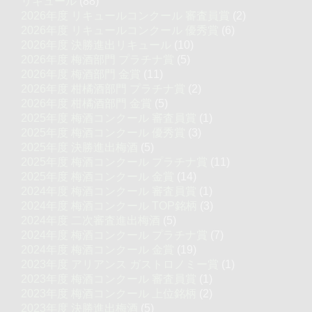
リキュール
(88)
2026年度 リキュールコンクール 審査員賞
(2)
2026年度 リキュールコンクール 優秀賞
(6)
2026年度 決勝進出リキュール
(10)
2026年度 梅酒部門 プラチナ賞
(5)
2026年度 梅酒部門 金賞
(11)
2026年度 柑橘酒部門 プラチナ賞
(2)
2026年度 柑橘酒部門 金賞
(5)
2025年度 梅酒コンクール 審査員賞
(1)
2025年度 梅酒コンクール 優秀賞
(3)
2025年度 決勝進出梅酒
(5)
2025年度 梅酒コンクール プラチナ賞
(11)
2025年度 梅酒コンクール 金賞
(14)
2024年度 梅酒コンクール 審査員賞
(1)
2024年度 梅酒コンクール TOP銘柄
(3)
2024年度 二次審査進出梅酒
(5)
2024年度 梅酒コンクール プラチナ賞
(7)
2024年度 梅酒コンクール 金賞
(19)
2023年度 アリアンス ガストロノミー賞
(1)
2023年度 梅酒コンクール 審査員賞
(1)
2023年度 梅酒コンクール 上位銘柄
(2)
2023年度 決勝進出梅酒
(5)