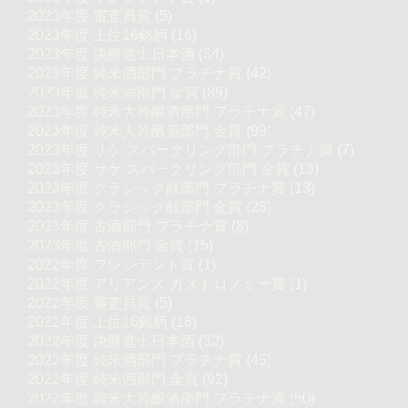
2023年度 審査員賞
(5)
2023年度 上位16銘柄
(16)
2023年度 決勝進出日本酒
(34)
2023年度 純米酒部門 プラチナ賞
(42)
2023年度 純米酒部門 金賞
(89)
2023年度 純米大吟醸酒部門 プラチナ賞
(47)
2023年度 純米大吟醸酒部門 金賞
(99)
2023年度 サケ スパークリング部門 プラチナ賞
(7)
2023年度 サケ スパークリング部門 金賞
(13)
2023年度 クラシック酛部門 プラチナ賞
(13)
2023年度 クラシック酛部門 金賞
(26)
2023年度 古酒部門 プラチナ賞
(8)
2023年度 古酒部門 金賞
(15)
2022年度 プレジデント賞
(1)
2022年度 アリアンス ガストロノミー賞
(1)
2022年度 審査員賞
(5)
2022年度 上位16銘柄
(16)
2022年度 決勝進出日本酒
(32)
2022年度 純米酒部門 プラチナ賞
(45)
2022年度 純米酒部門 金賞
(92)
2022年度 純米大吟醸酒部門 プラチナ賞
(50)