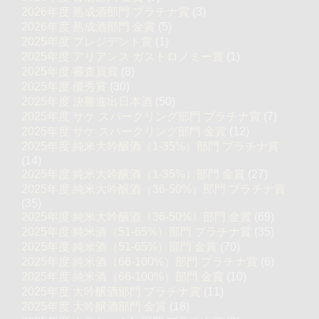
2026年度 熟成酒部門 プラチナ賞
(3)
2026年度 熟成酒部門 金賞
(5)
2025年度 プレジデント賞
(1)
2025年度 アリアンス ガストロノミー賞
(1)
2025年度 審査員賞
(8)
2025年度 優秀賞
(30)
2025年度 決勝進出日本酒
(50)
2025年度 サケ スパークリング部門 プラチナ賞
(7)
2025年度 サケ スパークリング部門 金賞
(12)
2025年度 純米大吟醸酒（1-35%）部門 プラチナ賞
(14)
2025年度 純米大吟醸酒（1-35%）部門 金賞
(27)
2025年度 純米大吟醸酒（36-50%）部門 プラチナ賞
(35)
2025年度 純米大吟醸酒（36-50%）部門 金賞
(69)
2025年度 純米酒（51-65%）部門 プラチナ賞
(35)
2025年度 純米酒（51-65%）部門 金賞
(70)
2025年度 純米酒（66-100%）部門 プラチナ賞
(6)
2025年度 純米酒（66-100%）部門 金賞
(10)
2025年度 大吟醸酒部門 プラチナ賞
(11)
2025年度 大吟醸酒部門 金賞
(18)