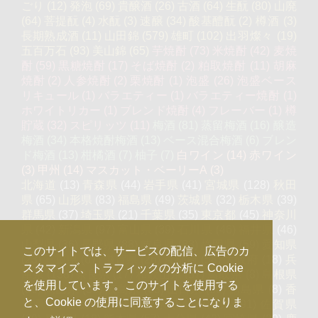
ごり
(12)
発泡
(69)
貴醸酒
(26)
古酒
(64)
生酛
(80)
山廃
(64)
菩提酛
(4)
水酛
(3)
速醸
(34)
酸基醴酛
(2)
樽酒
(3)
長期熟成酒
(11)
山田錦
(579)
雄町
(102)
出羽燦々
(19)
五百万石
(93)
美山錦
(65)
芋焼酎
(73)
米焼酎
(42)
麦焼
酎
(59)
黒糖焼酎
(17)
そば焼酎
(2)
粕取焼酎
(11)
胡麻
焼酎
(2)
人参焼酎
(2)
栗焼酎
(1)
泡盛
(26)
泡盛ベース
リキュール
(1)
バラエティー
(1)
バラエティー焼酎
(1)
ホワイトリカー
(1)
ブレンド焼酎
(4)
フレーバー
(1)
樽
貯蔵
(32)
スピリッツ
(11)
梅酒
(81)
蒸留梅酒
(16)
醸造
梅酒
(34)
本格焼酎梅酒
(13)
ベース混合梅酒
(6)
ブレン
ド梅酒
(13)
柑橘酒
(7)
柚子
(7)
白ワイン
(14)
赤ワイン
(3)
甲州
(14)
マスカット・ベーリーA
(3)
北海道
(13)
青森県
(44)
岩手県
(41)
宮城県
(128)
秋田
県
(65)
山形県
(83)
福島県
(49)
茨城県
(32)
栃木県
(39)
群馬県
(37)
埼玉県
(21)
千葉県
(35)
東京都
(45)
神奈川
県
(42)
新潟県
(97)
富山県
(39)
石川県
(46)
福井県
(46)
山梨県
(36)
長野県
(88)
岐阜県
(83)
静岡県
(59)
愛知県
このサイトでは、サービスの配信、広告のカ
(23)
三重県
(67)
滋賀県
(26)
京都府
(58)
大阪府
(18)
兵
スタマイズ、トラフィックの分析に Cookie
庫県
(138)
奈良県
(17)
和歌山県
(57)
鳥取県
(8)
島根県
を使用しています。このサイトを使用する
(36)
岡山県
(33)
広島県
(63)
山口県
(30)
徳島県
(8)
香
と、Cookie の使用に同意することになりま
川県
(9)
愛媛県
(32)
高知県
(54)
福岡県
(91)
佐賀県