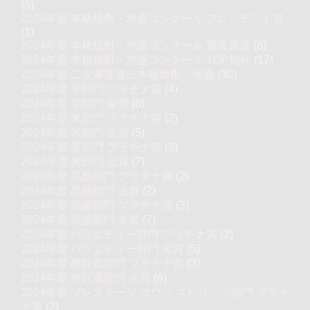
(3)
2024年度 本格焼酎・泡盛コンクール プレジデント賞
(1)
2024年度 本格焼酎・泡盛コンクール 審査員賞
(8)
2024年度 本格焼酎・泡盛コンクール TOP銘柄
(17)
2024年度 二次審査進出本格焼酎・泡盛
(30)
2024年度 芋部門 プラチナ賞
(4)
2024年度 芋部門 金賞
(8)
2024年度 米部門 プラチナ賞
(2)
2024年度 米部門 金賞
(5)
2024年度 麦部門 プラチナ賞
(3)
2024年度 麦部門 金賞
(7)
2024年度 黒糖部門 プラチナ賞
(2)
2024年度 黒糖部門 金賞
(2)
2024年度 泡盛部門 プラチナ賞
(3)
2024年度 泡盛部門 金賞
(7)
2024年度 バラエティー部門 プラチナ賞
(2)
2024年度 バラエティー部門 金賞
(5)
2024年度 樽貯蔵部門 プラチナ賞
(3)
2024年度 樽貯蔵部門 金賞
(6)
2024年度 プレステージ コウジ スピリッツ部門 プラチ
ナ賞
(2)