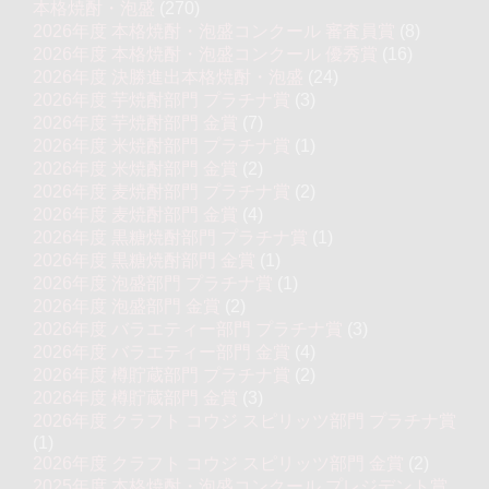
本格焼酎・泡盛
(270)
2026年度 本格焼酎・泡盛コンクール 審査員賞
(8)
2026年度 本格焼酎・泡盛コンクール 優秀賞
(16)
2026年度 決勝進出本格焼酎・泡盛
(24)
2026年度 芋焼酎部門 プラチナ賞
(3)
2026年度 芋焼酎部門 金賞
(7)
2026年度 米焼酎部門 プラチナ賞
(1)
2026年度 米焼酎部門 金賞
(2)
2026年度 麦焼酎部門 プラチナ賞
(2)
2026年度 麦焼酎部門 金賞
(4)
2026年度 黒糖焼酎部門 プラチナ賞
(1)
2026年度 黒糖焼酎部門 金賞
(1)
2026年度 泡盛部門 プラチナ賞
(1)
2026年度 泡盛部門 金賞
(2)
2026年度 バラエティー部門 プラチナ賞
(3)
2026年度 バラエティー部門 金賞
(4)
2026年度 樽貯蔵部門 プラチナ賞
(2)
2026年度 樽貯蔵部門 金賞
(3)
2026年度 クラフト コウジ スピリッツ部門 プラチナ賞
(1)
2026年度 クラフト コウジ スピリッツ部門 金賞
(2)
2025年度 本格焼酎・泡盛コンクール プレジデント賞