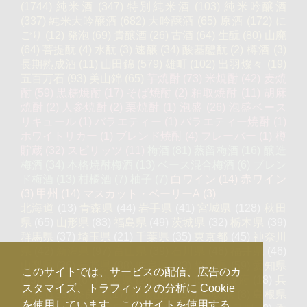
(1744)
純米酒
(347)
特別純米酒
(103)
純米吟醸酒
(337)
純米大吟醸酒
(682)
大吟醸酒
(65)
原酒
(172)
に
ごり
(12)
発泡
(69)
貴醸酒
(26)
古酒
(64)
生酛
(80)
山廃
(64)
菩提酛
(4)
水酛
(3)
速醸
(34)
酸基醴酛
(2)
樽酒
(3)
長期熟成酒
(11)
山田錦
(579)
雄町
(102)
出羽燦々
(19)
五百万石
(93)
美山錦
(65)
芋焼酎
(73)
米焼酎
(42)
麦焼
酎
(59)
黒糖焼酎
(17)
そば焼酎
(2)
粕取焼酎
(11)
胡麻
焼酎
(2)
人参焼酎
(2)
栗焼酎
(1)
泡盛
(26)
泡盛ベース
リキュール
(1)
バラエティー
(1)
バラエティー焼酎
(1)
ホワイトリカー
(1)
ブレンド焼酎
(4)
フレーバー
(1)
樽
貯蔵
(32)
スピリッツ
(11)
梅酒
(81)
蒸留梅酒
(16)
醸造
梅酒
(34)
本格焼酎梅酒
(13)
ベース混合梅酒
(6)
ブレン
ド梅酒
(13)
柑橘酒
(7)
柚子
(7)
白ワイン
(14)
赤ワイン
(3)
甲州
(14)
マスカット・ベーリーA
(3)
北海道
(13)
青森県
(44)
岩手県
(41)
宮城県
(128)
秋田
県
(65)
山形県
(83)
福島県
(49)
茨城県
(32)
栃木県
(39)
群馬県
(37)
埼玉県
(21)
千葉県
(35)
東京都
(45)
神奈川
県
(42)
新潟県
(97)
富山県
(39)
石川県
(46)
福井県
(46)
山梨県
(36)
長野県
(88)
岐阜県
(83)
静岡県
(59)
愛知県
このサイトでは、サービスの配信、広告のカ
(23)
三重県
(67)
滋賀県
(26)
京都府
(58)
大阪府
(18)
兵
スタマイズ、トラフィックの分析に Cookie
庫県
(138)
奈良県
(17)
和歌山県
(57)
鳥取県
(8)
島根県
を使用しています。このサイトを使用する