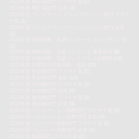
2023年度 樽貯蔵部門 プラチナ賞
(2)
2023年度 樽貯蔵部門 金賞
(4)
2023年度 プレステージ コウジ スピリッツ部門 プラチ
ナ賞
(1)
2023年度 プレステージ コウジ スピリッツ部門 金賞
(2)
2022年度 本格焼酎・泡盛コンクール プレジデント賞
(1)
2022年度 本格焼酎・泡盛コンクール 審査員賞
(8)
2022年度 本格焼酎・泡盛コンクール 上位銘柄
(16)
2022年度 決勝進出本格焼酎・泡盛
(30)
2022年度 芋焼酎部門 プラチナ賞
(5)
2022年度 芋焼酎部門 金賞
(10)
2022年度 米焼酎部門 プラチナ賞
(2)
2022年度 米焼酎部門 金賞
(4)
2022年度 麦焼酎部門 プラチナ賞
(5)
2022年度 麦焼酎部門 金賞
(9)
2022年度 バリエーション焼酎部門 プラチナ賞
(2)
2022年度 バリエーション焼酎部門 金賞
(4)
2022年度 フレーバー焼酎部門 プラチナ賞
(1)
2022年度 フレーバー焼酎部門 金賞
(1)
2022年度 泡盛部門 プラチナ賞
(2)