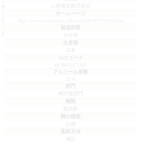
で
八鹿酒造株式会社
禁
じ
ら
れ
https://www.yatsushika-club.com/SHOP/YA819.html
て
い
ま
大分県
す。
日本
4979835375101
25
%
樽貯蔵部門
麦焼酎
白麹
減圧