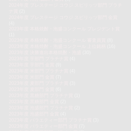
2024年度 プレステージ コウジ スピリッツ部門 プラチ
ナ賞
(2)
2024年度 プレステージ コウジ スピリッツ部門 金賞
(4)
2023年度 本格焼酎・泡盛コンクール プレジデント賞
(1)
2023年度 本格焼酎・泡盛コンクール 審査員賞
(8)
2023年度 本格焼酎・泡盛コンクール 上位銘柄
(16)
2023年度 決勝進出本格焼酎・泡盛
(30)
2023年度 芋部門 プラチナ賞
(4)
2023年度 芋部門 金賞
(9)
2023年度 米部門 プラチナ賞
(4)
2023年度 米部門 金賞
(7)
2023年度 麦部門 プラチナ賞
(3)
2023年度 麦部門 金賞
(6)
2023年度 黒糖部門 プラチナ賞
(1)
2023年度 黒糖部門 金賞
(2)
2023年度 泡盛部門 プラチナ賞
(2)
2023年度 泡盛部門 金賞
(4)
2023年度 バラエティー部門 プラチナ賞
(3)
2023年度 バラエティー部門 金賞
(7)