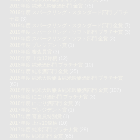
2019年度 純米大吟醸酒部門 金賞
(75)
2019年度 スパークリング・スタンダード部門 プラチ
ナ賞
(3)
2019年度 スパークリング・スタンダード部門 金賞
(7)
2019年度 スパークリング・ソフト部門 プラチナ賞
(3)
2019年度 スパークリング・ソフト部門 金賞
(3)
2018年度 プレジデント賞
(1)
2018年度 審査員賞
(3)
2018年度 上位12銘柄
(12)
2018年度 純米酒部門 プラチナ賞
(10)
2018年度 純米酒部門 金賞
(25)
2018年度 純米大吟醸＆純米吟醸酒部門 プラチナ賞
(62)
2018年度 純米大吟醸＆純米吟醸酒部門 金賞
(107)
2018年度 にごり酒部門 プラチナ賞
(3)
2018年度 にごり酒部門 金賞
(6)
2017年度 プレジデント賞
(1)
2017年度 審査員特別賞
(1)
2017年度 上位10銘柄
(10)
2017年度 純米部門 プラチナ賞
(29)
2017年度 純米部門 金賞
(65)