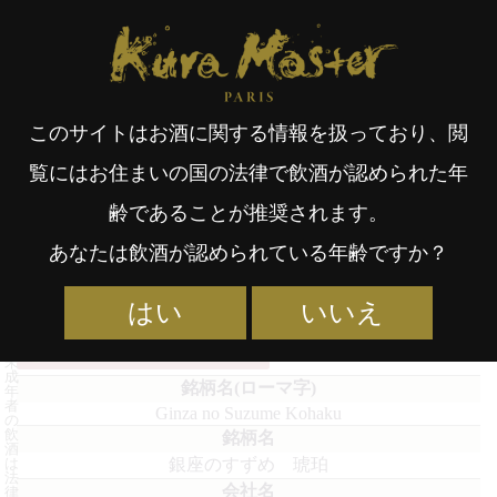
Kura Master Paris
受賞酒検索
受賞蔵元一覧
受賞酒取扱店
Fr
日
このサイトはお酒に関する情報を扱っており、閲
an
本
銀座のすずめ 琥珀
覧にはお住まいの国の法律で飲酒が認められた年
齢であることが推奨されます。
çai
語
あなたは飲酒が認められている年齢ですか？
2025年度 樽貯蔵部門 金賞
はい
いいえ
s
2024年度 樽貯蔵部門 金賞
未
成
年
者
Ginza no Suzume Kohaku
の
飲
酒
は
銀座のすずめ 琥珀
法
律