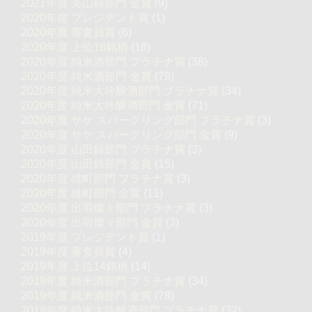
2021年度 美山錦部門 金賞
(9)
2020年度 プレジデント賞
(1)
2020年度 審査員賞
(6)
2020年度 上位18銘柄
(18)
2020年度 純米酒部門 プラチナ賞
(38)
2020年度 純米酒部門 金賞
(79)
2020年度 純米大吟醸酒部門 プラチナ賞
(34)
2020年度 純米大吟醸酒部門 金賞
(71)
2020年度 サケ スパークリング部門 プラチナ賞
(3)
2020年度 サケ スパークリング部門 金賞
(9)
2020年度 山田錦部門 プラチナ賞
(3)
2020年度 山田錦部門 金賞
(15)
2020年度 雄町部門 プラチナ賞
(3)
2020年度 雄町部門 金賞
(11)
2020年度 出羽燦々部門 プラチナ賞
(3)
2020年度 出羽燦々部門 金賞
(3)
2019年度 プレジデント賞
(1)
2019年度 審査員賞
(4)
2019年度 上位14銘柄
(14)
2019年度 純米酒部門 プラチナ賞
(34)
2019年度 純米酒部門 金賞
(78)
2019年度 純米大吟醸酒部門 プラチナ賞
(32)