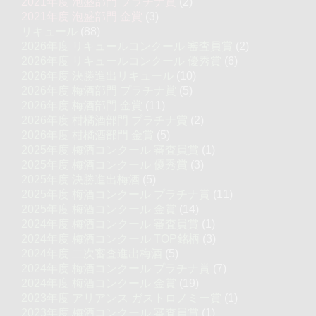
2021年度 泡盛部門 プラチナ賞
(2)
2021年度 泡盛部門 金賞
(3)
リキュール
(88)
2026年度 リキュールコンクール 審査員賞
(2)
2026年度 リキュールコンクール 優秀賞
(6)
2026年度 決勝進出リキュール
(10)
2026年度 梅酒部門 プラチナ賞
(5)
2026年度 梅酒部門 金賞
(11)
2026年度 柑橘酒部門 プラチナ賞
(2)
2026年度 柑橘酒部門 金賞
(5)
2025年度 梅酒コンクール 審査員賞
(1)
2025年度 梅酒コンクール 優秀賞
(3)
2025年度 決勝進出梅酒
(5)
2025年度 梅酒コンクール プラチナ賞
(11)
2025年度 梅酒コンクール 金賞
(14)
2024年度 梅酒コンクール 審査員賞
(1)
2024年度 梅酒コンクール TOP銘柄
(3)
2024年度 二次審査進出梅酒
(5)
2024年度 梅酒コンクール プラチナ賞
(7)
2024年度 梅酒コンクール 金賞
(19)
2023年度 アリアンス ガストロノミー賞
(1)
2023年度 梅酒コンクール 審査員賞
(1)