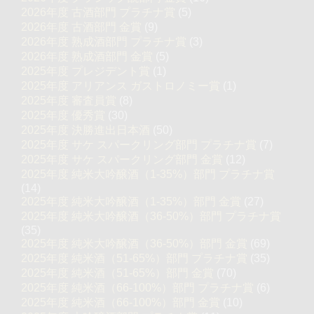
2026年度 古酒部門 プラチナ賞
(5)
2026年度 古酒部門 金賞
(9)
2026年度 熟成酒部門 プラチナ賞
(3)
2026年度 熟成酒部門 金賞
(5)
2025年度 プレジデント賞
(1)
2025年度 アリアンス ガストロノミー賞
(1)
2025年度 審査員賞
(8)
2025年度 優秀賞
(30)
2025年度 決勝進出日本酒
(50)
2025年度 サケ スパークリング部門 プラチナ賞
(7)
2025年度 サケ スパークリング部門 金賞
(12)
2025年度 純米大吟醸酒（1-35%）部門 プラチナ賞
(14)
2025年度 純米大吟醸酒（1-35%）部門 金賞
(27)
2025年度 純米大吟醸酒（36-50%）部門 プラチナ賞
(35)
2025年度 純米大吟醸酒（36-50%）部門 金賞
(69)
2025年度 純米酒（51-65%）部門 プラチナ賞
(35)
2025年度 純米酒（51-65%）部門 金賞
(70)
2025年度 純米酒（66-100%）部門 プラチナ賞
(6)
2025年度 純米酒（66-100%）部門 金賞
(10)