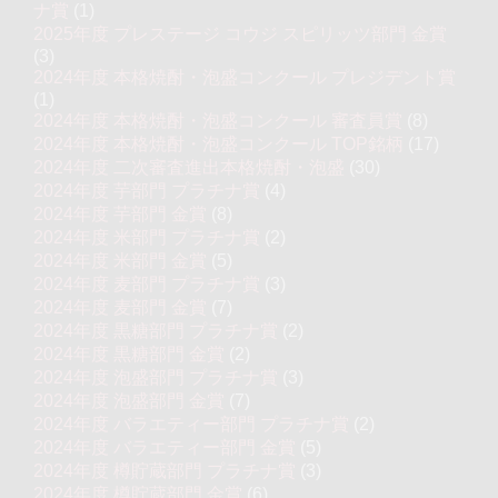
ナ賞
(1)
2025年度 プレステージ コウジ スピリッツ部門 金賞
(3)
2024年度 本格焼酎・泡盛コンクール プレジデント賞
(1)
2024年度 本格焼酎・泡盛コンクール 審査員賞
(8)
2024年度 本格焼酎・泡盛コンクール TOP銘柄
(17)
2024年度 二次審査進出本格焼酎・泡盛
(30)
2024年度 芋部門 プラチナ賞
(4)
2024年度 芋部門 金賞
(8)
2024年度 米部門 プラチナ賞
(2)
2024年度 米部門 金賞
(5)
2024年度 麦部門 プラチナ賞
(3)
2024年度 麦部門 金賞
(7)
2024年度 黒糖部門 プラチナ賞
(2)
2024年度 黒糖部門 金賞
(2)
2024年度 泡盛部門 プラチナ賞
(3)
2024年度 泡盛部門 金賞
(7)
2024年度 バラエティー部門 プラチナ賞
(2)
2024年度 バラエティー部門 金賞
(5)
2024年度 樽貯蔵部門 プラチナ賞
(3)
2024年度 樽貯蔵部門 金賞
(6)