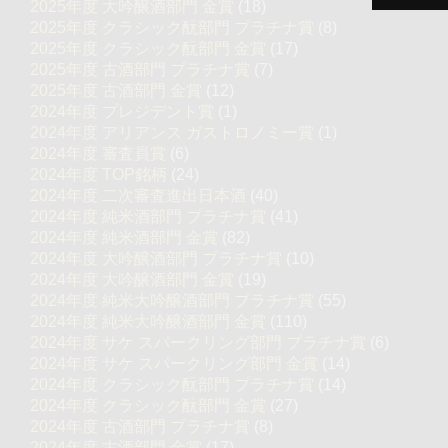
2025年度 大吟醸酒部門 金賞
(18)
2025年度 クラシック酛部門 プラチナ賞
(8)
2025年度 クラシック酛部門 金賞
(17)
2025年度 古酒部門 プラチナ賞
(7)
2025年度 古酒部門 金賞
(12)
2024年度 プレジデント賞
(1)
2024年度 アリアンス ガストロノミー賞
(1)
2024年度 審査員賞
(6)
2024年度 TOP銘柄
(24)
2024年度 二次審査進出日本酒
(40)
2024年度 純米酒部門 プラチナ賞
(41)
2024年度 純米酒部門 金賞
(82)
2024年度 大吟醸酒部門 プラチナ賞
(10)
2024年度 大吟醸酒部門 金賞
(19)
2024年度 純米大吟醸酒部門 プラチナ賞
(55)
2024年度 純米大吟醸酒部門 金賞
(110)
2024年度 サケ スパークリング部門 プラチナ賞
(6)
2024年度 サケ スパークリング部門 金賞
(14)
2024年度 クラシック酛部門 プラチナ賞
(14)
2024年度 クラシック酛部門 金賞
(27)
2024年度 古酒部門 プラチナ賞
(8)
2024年度 古酒部門 金賞
(17)