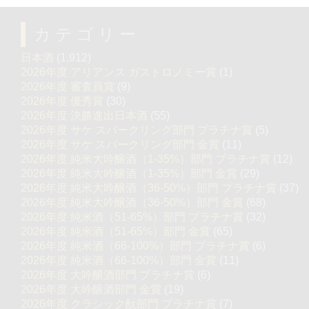
カテゴリー
日本酒
(1,912)
2026年度 アリアンス ガストロノミー賞
(1)
2026年度 審査員賞
(9)
2026年度 優秀賞
(30)
2026年度 決勝進出日本酒
(55)
2026年度 サケ スパークリング部門 プラチナ賞
(5)
2026年度 サケ スパークリング部門 金賞
(11)
2026年度 純米大吟醸酒（1-35%）部門 プラチナ賞
(12)
2026年度 純米大吟醸酒（1-35%）部門 金賞
(29)
2026年度 純米大吟醸酒（36-50%）部門 プラチナ賞
(37)
2026年度 純米大吟醸酒（36-50%）部門 金賞
(68)
2026年度 純米酒（51-65%）部門 プラチナ賞
(32)
2026年度 純米酒（51-65%）部門 金賞
(65)
2026年度 純米酒（66-100%）部門 プラチナ賞
(6)
2026年度 純米酒（66-100%）部門 金賞
(11)
2026年度 大吟醸酒部門 プラチナ賞
(6)
2026年度 大吟醸酒部門 金賞
(19)
2026年度 クラシック酛部門 プラチナ賞
(7)