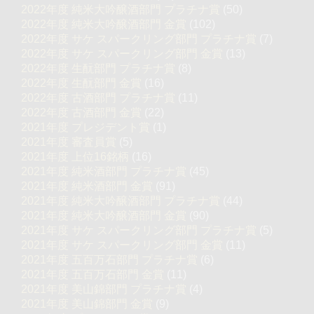
2022年度 純米大吟醸酒部門 プラチナ賞
(50)
2022年度 純米大吟醸酒部門 金賞
(102)
2022年度 サケ スパークリング部門 プラチナ賞
(7)
2022年度 サケ スパークリング部門 金賞
(13)
2022年度 生酛部門 プラチナ賞
(8)
2022年度 生酛部門 金賞
(16)
2022年度 古酒部門 プラチナ賞
(11)
2022年度 古酒部門 金賞
(22)
2021年度 プレジデント賞
(1)
2021年度 審査員賞
(5)
2021年度 上位16銘柄
(16)
2021年度 純米酒部門 プラチナ賞
(45)
2021年度 純米酒部門 金賞
(91)
2021年度 純米大吟醸酒部門 プラチナ賞
(44)
2021年度 純米大吟醸酒部門 金賞
(90)
2021年度 サケ スパークリング部門 プラチナ賞
(5)
2021年度 サケ スパークリング部門 金賞
(11)
2021年度 五百万石部門 プラチナ賞
(6)
2021年度 五百万石部門 金賞
(11)
2021年度 美山錦部門 プラチナ賞
(4)
2021年度 美山錦部門 金賞
(9)