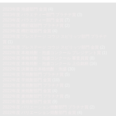
2023年度 泡盛部門 金賞
(4)
2023年度 バラエティー部門 プラチナ賞
(3)
2023年度 バラエティー部門 金賞
(7)
2023年度 樽貯蔵部門 プラチナ賞
(2)
2023年度 樽貯蔵部門 金賞
(4)
2023年度 プレステージ コウジ スピリッツ部門 プラチナ
賞
(1)
2023年度 プレステージ コウジ スピリッツ部門 金賞
(2)
2022年度 本格焼酎・泡盛コンクール プレジデント賞
(1)
2022年度 本格焼酎・泡盛コンクール 審査員賞
(8)
2022年度 本格焼酎・泡盛コンクール 上位銘柄
(16)
2022年度 決勝進出本格焼酎・泡盛
(30)
2022年度 芋焼酎部門 プラチナ賞
(5)
2022年度 芋焼酎部門 金賞
(10)
2022年度 米焼酎部門 プラチナ賞
(2)
2022年度 米焼酎部門 金賞
(4)
2022年度 麦焼酎部門 プラチナ賞
(5)
2022年度 麦焼酎部門 金賞
(9)
2022年度 バリエーション焼酎部門 プラチナ賞
(2)
2022年度 バリエーション焼酎部門 金賞
(4)