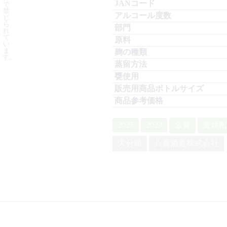
で
禁
じ
ら
れ
て
い
ま
す。
2025
2023
金賞
麦焼酎
大分県
八鹿酒造株式会社