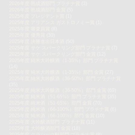
2026年度 熟成酒部門 プラチナ賞
(3)
2026年度 熟成酒部門 金賞
(5)
2025年度 プレジデント賞
(1)
2025年度 アリアンス ガストロノミー賞
(1)
2025年度 審査員賞
(8)
2025年度 優秀賞
(30)
2025年度 決勝進出日本酒
(50)
2025年度 サケ スパークリング部門 プラチナ賞
(7)
2025年度 サケ スパークリング部門 金賞
(12)
2025年度 純米大吟醸酒（1-35%）部門 プラチナ賞
(14)
2025年度 純米大吟醸酒（1-35%）部門 金賞
(27)
2025年度 純米大吟醸酒（36-50%）部門 プラチナ賞
(35)
2025年度 純米大吟醸酒（36-50%）部門 金賞
(69)
2025年度 純米酒（51-65%）部門 プラチナ賞
(35)
2025年度 純米酒（51-65%）部門 金賞
(70)
2025年度 純米酒（66-100%）部門 プラチナ賞
(6)
2025年度 純米酒（66-100%）部門 金賞
(10)
2025年度 大吟醸酒部門 プラチナ賞
(11)
2025年度 大吟醸酒部門 金賞
(18)
2025年度 クラシック酛部門 プラチナ賞
(8)