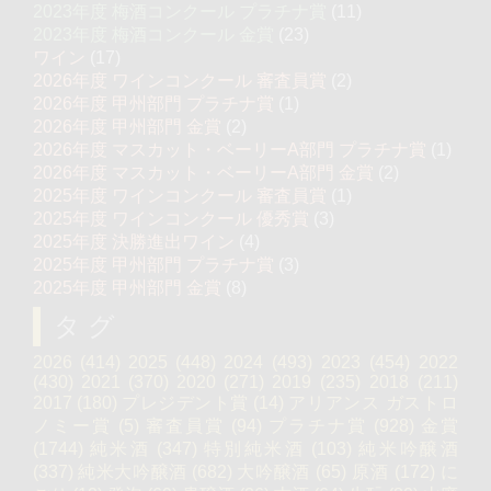
2023年度 梅酒コンクール プラチナ賞
(11)
2023年度 梅酒コンクール 金賞
(23)
ワイン
(17)
2026年度 ワインコンクール 審査員賞
(2)
2026年度 甲州部門 プラチナ賞
(1)
2026年度 甲州部門 金賞
(2)
2026年度 マスカット・ベーリーA部門 プラチナ賞
(1)
2026年度 マスカット・ベーリーA部門 金賞
(2)
2025年度 ワインコンクール 審査員賞
(1)
2025年度 ワインコンクール 優秀賞
(3)
2025年度 決勝進出ワイン
(4)
2025年度 甲州部門 プラチナ賞
(3)
2025年度 甲州部門 金賞
(8)
タグ
2026
(414)
2025
(448)
2024
(493)
2023
(454)
2022
(430)
2021
(370)
2020
(271)
2019
(235)
2018
(211)
2017
(180)
プレジデント賞
(14)
アリアンス ガストロ
ノミー賞
(5)
審査員賞
(94)
プラチナ賞
(928)
金賞
(1744)
純米酒
(347)
特別純米酒
(103)
純米吟醸酒
(337)
純米大吟醸酒
(682)
大吟醸酒
(65)
原酒
(172)
に