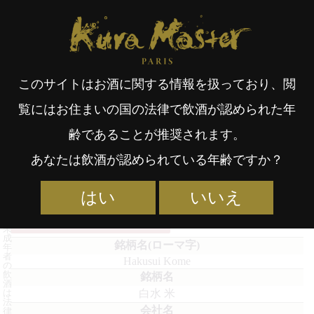
Kura Master Paris
受賞酒検索
受賞蔵元一覧
受賞酒取扱店
Fr
日
このサイトはお酒に関する情報を扱っており、閲
an
本
白水 米
覧にはお住まいの国の法律で飲酒が認められた年
齢であることが推奨されます。
çai
語
あなたは飲酒が認められている年齢ですか？
2022年度 決勝進出本格焼酎・泡盛
はい
いいえ
s
2022年度 米焼酎部門 金賞
未
成
年
者
Hakusui Kome
の
飲
酒
は
白水 米
法
律