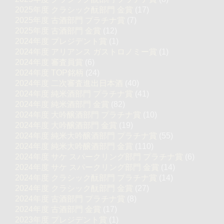
2025年度 クラシック酛部門 金賞
(17)
2025年度 古酒部門 プラチナ賞
(7)
2025年度 古酒部門 金賞
(12)
2024年度 プレジデント賞
(1)
2024年度 アリアンス ガストロノミー賞
(1)
2024年度 審査員賞
(6)
2024年度 TOP銘柄
(24)
2024年度 二次審査進出日本酒
(40)
2024年度 純米酒部門 プラチナ賞
(41)
2024年度 純米酒部門 金賞
(82)
2024年度 大吟醸酒部門 プラチナ賞
(10)
2024年度 大吟醸酒部門 金賞
(19)
2024年度 純米大吟醸酒部門 プラチナ賞
(55)
2024年度 純米大吟醸酒部門 金賞
(110)
2024年度 サケ スパークリング部門 プラチナ賞
(6)
2024年度 サケ スパークリング部門 金賞
(14)
2024年度 クラシック酛部門 プラチナ賞
(14)
2024年度 クラシック酛部門 金賞
(27)
2024年度 古酒部門 プラチナ賞
(8)
2024年度 古酒部門 金賞
(17)
2023年度 プレジデント賞
(1)