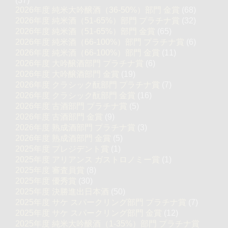
(37)
2026年度 純米大吟醸酒（36-50%）部門 金賞
(68)
2026年度 純米酒（51-65%）部門 プラチナ賞
(32)
2026年度 純米酒（51-65%）部門 金賞
(65)
2026年度 純米酒（66-100%）部門 プラチナ賞
(6)
2026年度 純米酒（66-100%）部門 金賞
(11)
2026年度 大吟醸酒部門 プラチナ賞
(6)
2026年度 大吟醸酒部門 金賞
(19)
2026年度 クラシック酛部門 プラチナ賞
(7)
2026年度 クラシック酛部門 金賞
(16)
2026年度 古酒部門 プラチナ賞
(5)
2026年度 古酒部門 金賞
(9)
2026年度 熟成酒部門 プラチナ賞
(3)
2026年度 熟成酒部門 金賞
(5)
2025年度 プレジデント賞
(1)
2025年度 アリアンス ガストロノミー賞
(1)
2025年度 審査員賞
(8)
2025年度 優秀賞
(30)
2025年度 決勝進出日本酒
(50)
2025年度 サケ スパークリング部門 プラチナ賞
(7)
2025年度 サケ スパークリング部門 金賞
(12)
2025年度 純米大吟醸酒（1-35%）部門 プラチナ賞