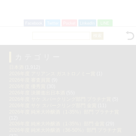
Facebook
Twitter
Pocket
LinkedIn
LINE
検
索:
カテゴリー
日本酒
(1,912)
2026年度 アリアンス ガストロノミー賞
(1)
2026年度 審査員賞
(9)
2026年度 優秀賞
(30)
2026年度 決勝進出日本酒
(55)
2026年度 サケ スパークリング部門 プラチナ賞
(5)
2026年度 サケ スパークリング部門 金賞
(11)
2026年度 純米大吟醸酒（1-35%）部門 プラチナ賞
(12)
2026年度 純米大吟醸酒（1-35%）部門 金賞
(29)
2026年度 純米大吟醸酒（36-50%）部門 プラチナ賞