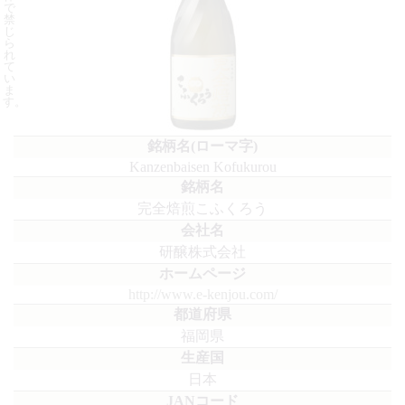
で
禁
じ
ら
れ
て
い
ま
す。
Kanzenbaisen Kofukurou
完全焙煎こふくろう
研醸株式会社
http://www.e-kenjou.com/
福岡県
日本