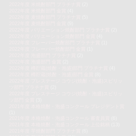
2022年度 米焼酎部門 プラチナ賞
(2)
2022年度 米焼酎部門 金賞
(4)
2022年度 麦焼酎部門 プラチナ賞
(5)
2022年度 麦焼酎部門 金賞
(9)
2022年度 バリエーション焼酎部門 プラチナ賞
(2)
2022年度 バリエーション焼酎部門 金賞
(4)
2022年度 フレーバー焼酎部門 プラチナ賞
(1)
2022年度 フレーバー焼酎部門 金賞
(1)
2022年度 泡盛部門 プラチナ賞
(2)
2022年度 泡盛部門 金賞
(2)
2022年度 樽貯蔵(焼酎・泡盛)部門 プラチナ賞
(4)
2022年度 樽貯蔵(焼酎・泡盛)部門 金賞
(8)
2022年度 プレステージ コウジ(焼酎・泡盛)スピリッ
ツ部門 プラチナ賞
(2)
2022年度 プレステージ コウジ(焼酎・泡盛)スピリッ
ツ部門 金賞
(3)
2021年度 本格焼酎・泡盛コンクール プレジデント賞
(1)
2021年度 本格焼酎・泡盛コンクール 審査員賞
(6)
2021年度 本格焼酎・泡盛コンクール 上位銘柄
(13)
2021年度 芋焼酎部門 プラチナ賞
(6)