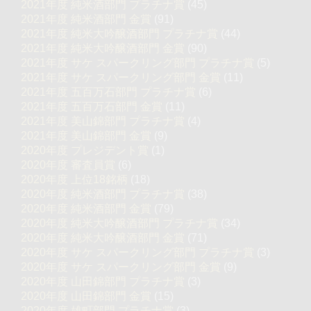
2021年度 純米酒部門 プラチナ賞
(45)
2021年度 純米酒部門 金賞
(91)
2021年度 純米大吟醸酒部門 プラチナ賞
(44)
2021年度 純米大吟醸酒部門 金賞
(90)
2021年度 サケ スパークリング部門 プラチナ賞
(5)
2021年度 サケ スパークリング部門 金賞
(11)
2021年度 五百万石部門 プラチナ賞
(6)
2021年度 五百万石部門 金賞
(11)
2021年度 美山錦部門 プラチナ賞
(4)
2021年度 美山錦部門 金賞
(9)
2020年度 プレジデント賞
(1)
2020年度 審査員賞
(6)
2020年度 上位18銘柄
(18)
2020年度 純米酒部門 プラチナ賞
(38)
2020年度 純米酒部門 金賞
(79)
2020年度 純米大吟醸酒部門 プラチナ賞
(34)
2020年度 純米大吟醸酒部門 金賞
(71)
2020年度 サケ スパークリング部門 プラチナ賞
(3)
2020年度 サケ スパークリング部門 金賞
(9)
2020年度 山田錦部門 プラチナ賞
(3)
2020年度 山田錦部門 金賞
(15)
2020年度 雄町部門 プラチナ賞
(3)