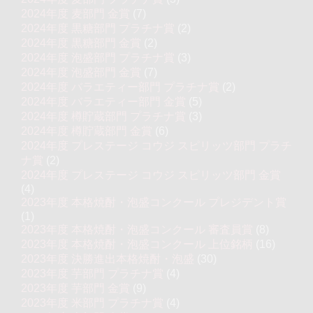
2024年度 麦部門 金賞
(7)
2024年度 黒糖部門 プラチナ賞
(2)
2024年度 黒糖部門 金賞
(2)
2024年度 泡盛部門 プラチナ賞
(3)
2024年度 泡盛部門 金賞
(7)
2024年度 バラエティー部門 プラチナ賞
(2)
2024年度 バラエティー部門 金賞
(5)
2024年度 樽貯蔵部門 プラチナ賞
(3)
2024年度 樽貯蔵部門 金賞
(6)
2024年度 プレステージ コウジ スピリッツ部門 プラチ
ナ賞
(2)
2024年度 プレステージ コウジ スピリッツ部門 金賞
(4)
2023年度 本格焼酎・泡盛コンクール プレジデント賞
(1)
2023年度 本格焼酎・泡盛コンクール 審査員賞
(8)
2023年度 本格焼酎・泡盛コンクール 上位銘柄
(16)
2023年度 決勝進出本格焼酎・泡盛
(30)
2023年度 芋部門 プラチナ賞
(4)
2023年度 芋部門 金賞
(9)
2023年度 米部門 プラチナ賞
(4)