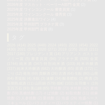
2026年度 マスカット・ベーリーA部門 金賞
(2)
2025年度 ワインコンクール 審査員賞
(1)
2025年度 ワインコンクール 優秀賞
(3)
2025年度 決勝進出ワイン
(4)
2025年度 甲州部門 プラチナ賞
(3)
2025年度 甲州部門 金賞
(8)
タグ
2026
(414)
2025
(448)
2024
(493)
2023
(454)
2022
(430)
2021
(370)
2020
(271)
2019
(235)
2018
(211)
2017
(180)
プレジデント賞
(14)
アリアンス ガストロ
ノミー賞
(5)
審査員賞
(94)
プラチナ賞
(928)
金賞
(1744)
純米酒
(347)
特別純米酒
(103)
純米吟醸酒
(337)
純米大吟醸酒
(682)
大吟醸酒
(65)
原酒
(172)
に
ごり
(12)
発泡
(69)
貴醸酒
(26)
古酒
(64)
生酛
(80)
山廃
(64)
菩提酛
(4)
水酛
(3)
速醸
(34)
酸基醴酛
(2)
樽酒
(3)
長期熟成酒
(11)
山田錦
(579)
雄町
(102)
出羽燦々
(19)
五百万石
(93)
美山錦
(65)
芋焼酎
(73)
米焼酎
(42)
麦焼
酎
(59)
黒糖焼酎
(17)
そば焼酎
(2)
粕取焼酎
(11)
胡麻
焼酎
(2)
人参焼酎
(2)
栗焼酎
(1)
泡盛
(26)
泡盛ベース
リキュール
(1)
バラエティー
(1)
バラエティー焼酎
(1)