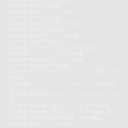
2025年度 米部門 金賞
(4)
2025年度 麦部門 プラチナ賞
(3)
2025年度 麦部門 金賞
(7)
2025年度 黒糖部門 プラチナ賞
(1)
2025年度 黒糖部門 金賞
(1)
2025年度 泡盛部門 プラチナ賞
(2)
2025年度 泡盛部門 金賞
(2)
2025年度 バラエティー部門 プラチナ賞
(2)
2025年度 バラエティー部門 金賞
(4)
2025年度 樽貯蔵部門 プラチナ賞
(3)
2025年度 樽貯蔵部門 金賞
(5)
2025年度 プレステージ コウジ スピリッツ部門 プラチ
ナ賞
(1)
2025年度 プレステージ コウジ スピリッツ部門 金賞
(3)
2024年度 本格焼酎・泡盛コンクール プレジデント賞
(1)
2024年度 本格焼酎・泡盛コンクール 審査員賞
(8)
2024年度 本格焼酎・泡盛コンクール TOP銘柄
(17)
2024年度 二次審査進出本格焼酎・泡盛
(30)
2024年度 芋部門 プラチナ賞
(4)