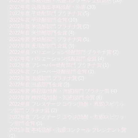
2022年度 本格焼酎・泡盛コンクール 上位銘柄
(16)
2022年度 決勝進出本格焼酎・泡盛
(30)
2022年度 芋焼酎部門 プラチナ賞
(5)
2022年度 芋焼酎部門 金賞
(10)
2022年度 米焼酎部門 プラチナ賞
(2)
2022年度 米焼酎部門 金賞
(4)
2022年度 麦焼酎部門 プラチナ賞
(5)
2022年度 麦焼酎部門 金賞
(9)
2022年度 バリエーション焼酎部門 プラチナ賞
(2)
2022年度 バリエーション焼酎部門 金賞
(4)
2022年度 フレーバー焼酎部門 プラチナ賞
(1)
2022年度 フレーバー焼酎部門 金賞
(1)
2022年度 泡盛部門 プラチナ賞
(2)
2022年度 泡盛部門 金賞
(2)
2022年度 樽貯蔵(焼酎・泡盛)部門 プラチナ賞
(4)
2022年度 樽貯蔵(焼酎・泡盛)部門 金賞
(8)
2022年度 プレステージ コウジ(焼酎・泡盛)スピリッ
ツ部門 プラチナ賞
(2)
2022年度 プレステージ コウジ(焼酎・泡盛)スピリッ
ツ部門 金賞
(3)
2021年度 本格焼酎・泡盛コンクール プレジデント賞
(1)