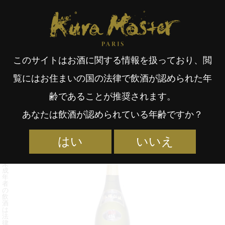
Kura Master Paris
受賞酒検索
受賞蔵元一覧
受賞酒取扱店
Fr
日
このサイトはお酒に関する情報を扱っており、閲
an
本
今帰仁城
覧にはお住まいの国の法律で飲酒が認められた年
齢であることが推奨されます。
çai
語
あなたは飲酒が認められている年齢ですか？
2024年度 泡盛部門 金賞
はい
いいえ
s
未
成
年
者
の
飲
酒
は
法
律