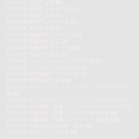
2024年度 芋部門 金賞
(8)
2024年度 米部門 プラチナ賞
(2)
2024年度 米部門 金賞
(5)
2024年度 麦部門 プラチナ賞
(3)
2024年度 麦部門 金賞
(7)
2024年度 黒糖部門 プラチナ賞
(2)
2024年度 黒糖部門 金賞
(2)
2024年度 泡盛部門 プラチナ賞
(3)
2024年度 泡盛部門 金賞
(7)
2024年度 バラエティー部門 プラチナ賞
(2)
2024年度 バラエティー部門 金賞
(5)
2024年度 樽貯蔵部門 プラチナ賞
(3)
2024年度 樽貯蔵部門 金賞
(6)
2024年度 プレステージ コウジ スピリッツ部門 プラチナ
賞
(2)
2024年度 プレステージ コウジ スピリッツ部門 金賞
(4)
2023年度 本格焼酎・泡盛コンクール プレジデント賞
(1)
2023年度 本格焼酎・泡盛コンクール 審査員賞
(8)
2023年度 本格焼酎・泡盛コンクール 上位銘柄
(16)
2023年度 決勝進出本格焼酎・泡盛
(30)
2023年度 芋部門 プラチナ賞
(4)