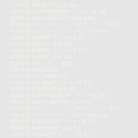
2022年度 純米酒部門 金賞
(92)
2022年度 純米大吟醸酒部門 プラチナ賞
(50)
2022年度 純米大吟醸酒部門 金賞
(102)
2022年度 サケ スパークリング部門 プラチナ賞
(7)
2022年度 サケ スパークリング部門 金賞
(13)
2022年度 生酛部門 プラチナ賞
(8)
2022年度 生酛部門 金賞
(16)
2022年度 古酒部門 プラチナ賞
(11)
2022年度 古酒部門 金賞
(22)
2021年度 プレジデント賞
(1)
2021年度 審査員賞
(5)
2021年度 上位16銘柄
(16)
2021年度 純米酒部門 プラチナ賞
(45)
2021年度 純米酒部門 金賞
(91)
2021年度 純米大吟醸酒部門 プラチナ賞
(44)
2021年度 純米大吟醸酒部門 金賞
(90)
2021年度 サケ スパークリング部門 プラチナ賞
(5)
2021年度 サケ スパークリング部門 金賞
(11)
2021年度 五百万石部門 プラチナ賞
(6)
2021年度 五百万石部門 金賞
(11)
2021年度 美山錦部門 プラチナ賞
(4)