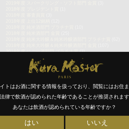
2019年度 スパークリング・ソフト部門 金賞
(3)
2018年度 プレジデント賞
(1)
2018年度 審査員賞
(3)
2018年度 上位12銘柄
(12)
2018年度 純米酒部門 プラチナ賞
(10)
2018年度 純米酒部門 金賞
(25)
2018年度 純米大吟醸＆純米吟醸酒部門 プラチナ賞
(62)
2018年度 純米大吟醸＆純米吟醸酒部門 金賞
(107)
2018年度 にごり酒部門 プラチナ賞
(3)
2018年度 にごり酒部門 金賞
(6)
Kura Master Paris
2017年度 プレジデント賞
(1)
2017年度 審査員特別賞
(1)
2017年度 上位10銘柄
(10)
2017年度 純米部門 プラチナ賞
(29)
イトはお酒に関する情報を扱っており、閲覧にはお住
2017年度 純米部門 金賞
(65)
2017年度 純米大吟醸部門 プラチナ賞
(28)
法律で飲酒が認められた年齢であることが推奨されま
2017年度 純米大吟醸部門 金賞
(58)
本格焼酎・泡盛
(270)
あなたは飲酒が認められている年齢ですか？
2026年度 本格焼酎・泡盛コンクール 審査員賞
(8)
2026年度 本格焼酎・泡盛コンクール 優秀賞
(16)
はい
いいえ
2026年度 決勝進出本格焼酎・泡盛
(24)