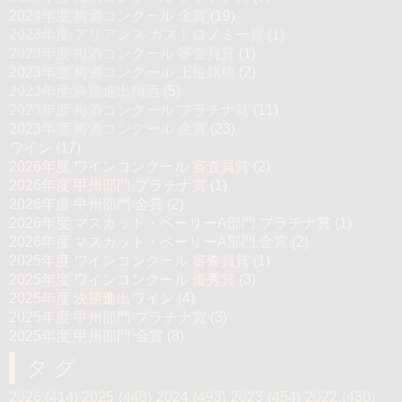
2024年度 梅酒コンクール 金賞
(19)
2023年度 アリアンス ガストロノミー賞
(1)
2023年度 梅酒コンクール 審査員賞
(1)
2023年度 梅酒コンクール 上位銘柄
(2)
2023年度 決勝進出梅酒
(5)
2023年度 梅酒コンクール プラチナ賞
(11)
2023年度 梅酒コンクール 金賞
(23)
ワイン
(17)
2026年度 ワインコンクール 審査員賞
(2)
2026年度 甲州部門 プラチナ賞
(1)
2026年度 甲州部門 金賞
(2)
2026年度 マスカット・ベーリーA部門 プラチナ賞
(1)
2026年度 マスカット・ベーリーA部門 金賞
(2)
2025年度 ワインコンクール 審査員賞
(1)
2025年度 ワインコンクール 優秀賞
(3)
2025年度 決勝進出ワイン
(4)
2025年度 甲州部門 プラチナ賞
(3)
2025年度 甲州部門 金賞
(8)
タグ
2026
(414)
2025
(448)
2024
(493)
2023
(454)
2022
(430)