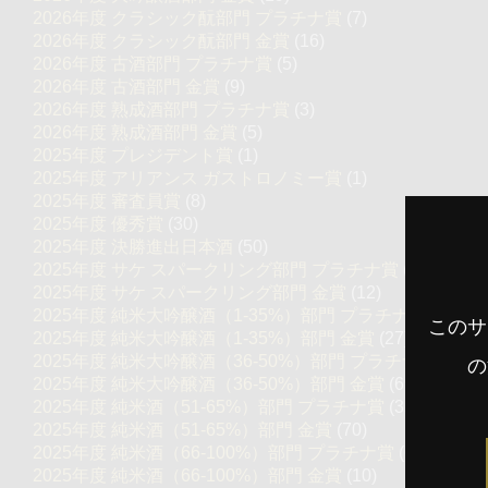
2026年度 クラシック酛部門 プラチナ賞
(7)
2026年度 クラシック酛部門 金賞
(16)
2026年度 古酒部門 プラチナ賞
(5)
2026年度 古酒部門 金賞
(9)
2026年度 熟成酒部門 プラチナ賞
(3)
2026年度 熟成酒部門 金賞
(5)
2025年度 プレジデント賞
(1)
2025年度 アリアンス ガストロノミー賞
(1)
2025年度 審査員賞
(8)
2025年度 優秀賞
(30)
2025年度 決勝進出日本酒
(50)
2025年度 サケ スパークリング部門 プラチナ賞
(7)
2025年度 サケ スパークリング部門 金賞
(12)
2025年度 純米大吟醸酒（1-35%）部門 プラチナ賞
(14)
このサ
2025年度 純米大吟醸酒（1-35%）部門 金賞
(27)
2025年度 純米大吟醸酒（36-50%）部門 プラチナ賞
(35)
の
2025年度 純米大吟醸酒（36-50%）部門 金賞
(69)
2025年度 純米酒（51-65%）部門 プラチナ賞
(35)
2025年度 純米酒（51-65%）部門 金賞
(70)
2025年度 純米酒（66-100%）部門 プラチナ賞
(6)
2025年度 純米酒（66-100%）部門 金賞
(10)