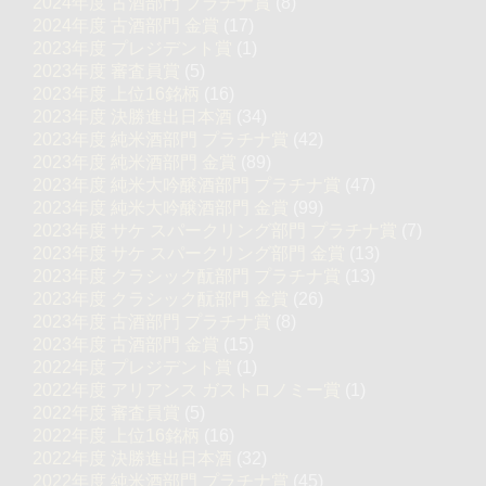
2024年度 古酒部門 プラチナ賞
(8)
2024年度 古酒部門 金賞
(17)
2023年度 プレジデント賞
(1)
2023年度 審査員賞
(5)
2023年度 上位16銘柄
(16)
2023年度 決勝進出日本酒
(34)
2023年度 純米酒部門 プラチナ賞
(42)
2023年度 純米酒部門 金賞
(89)
2023年度 純米大吟醸酒部門 プラチナ賞
(47)
2023年度 純米大吟醸酒部門 金賞
(99)
2023年度 サケ スパークリング部門 プラチナ賞
(7)
2023年度 サケ スパークリング部門 金賞
(13)
2023年度 クラシック酛部門 プラチナ賞
(13)
2023年度 クラシック酛部門 金賞
(26)
2023年度 古酒部門 プラチナ賞
(8)
2023年度 古酒部門 金賞
(15)
2022年度 プレジデント賞
(1)
2022年度 アリアンス ガストロノミー賞
(1)
2022年度 審査員賞
(5)
2022年度 上位16銘柄
(16)
2022年度 決勝進出日本酒
(32)
2022年度 純米酒部門 プラチナ賞
(45)