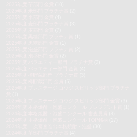
2025年度 芋部門 金賞
(10)
2025年度 米部門 プラチナ賞
(2)
2025年度 米部門 金賞
(4)
2025年度 麦部門 プラチナ賞
(3)
2025年度 麦部門 金賞
(7)
2025年度 黒糖部門 プラチナ賞
(1)
2025年度 黒糖部門 金賞
(1)
2025年度 泡盛部門 プラチナ賞
(2)
2025年度 泡盛部門 金賞
(2)
2025年度 バラエティー部門 プラチナ賞
(2)
2025年度 バラエティー部門 金賞
(4)
2025年度 樽貯蔵部門 プラチナ賞
(3)
2025年度 樽貯蔵部門 金賞
(5)
2025年度 プレステージ コウジ スピリッツ部門 プラチナ
賞
(1)
2025年度 プレステージ コウジ スピリッツ部門 金賞
(3)
2024年度 本格焼酎・泡盛コンクール プレジデント賞
(1)
2024年度 本格焼酎・泡盛コンクール 審査員賞
(8)
2024年度 本格焼酎・泡盛コンクール TOP銘柄
(17)
2024年度 二次審査進出本格焼酎・泡盛
(30)
2024年度 芋部門 プラチナ賞
(4)