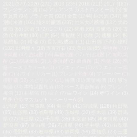
2021
(370)
2020
(271)
2019
(235)
2018
(211)
2017
(180)
プレジデント賞
(14)
アリアンス ガストロノミー賞
(5)
審
査員賞
(94)
プラチナ賞
(928)
金賞
(1744)
純米酒
(347)
特
別純米酒
(103)
純米吟醸酒
(337)
純米大吟醸酒
(682)
大吟
醸酒
(65)
原酒
(172)
にごり
(12)
発泡
(69)
貴醸酒
(26)
古
酒
(64)
生酛
(80)
山廃
(64)
菩提酛
(4)
水酛
(3)
速醸
(34)
酸
基醴酛
(2)
樽酒
(3)
長期熟成酒
(11)
山田錦
(579)
雄町
(102)
出羽燦々
(19)
五百万石
(93)
美山錦
(65)
芋焼酎
(73)
米焼酎
(42)
麦焼酎
(59)
黒糖焼酎
(17)
そば焼酎
(2)
粕取焼
酎
(11)
胡麻焼酎
(2)
人参焼酎
(2)
栗焼酎
(1)
泡盛
(26)
泡
盛ベースリキュール
(1)
バラエティー
(1)
バラエティー焼
酎
(1)
ホワイトリカー
(1)
ブレンド焼酎
(4)
フレーバー
(1)
樽貯蔵
(32)
スピリッツ
(11)
梅酒
(81)
蒸留梅酒
(16)
醸造
梅酒
(34)
本格焼酎梅酒
(13)
ベース混合梅酒
(6)
ブレンド
梅酒
(13)
柑橘酒
(7)
柚子
(7)
白ワイン
(14)
赤ワイン
(3)
甲州
(14)
マスカット・ベーリーA
(3)
北海道
(13)
青森県
(44)
岩手県
(41)
宮城県
(128)
秋田県
(65)
山形県
(83)
福島県
(49)
茨城県
(32)
栃木県
(39)
群馬
県
(37)
埼玉県
(21)
千葉県
(35)
東京都
(45)
神奈川県
(42)
新潟県
(97)
富山県
(39)
石川県
(46)
福井県
(46)
山梨県
(36)
長野県
(88)
岐阜県
(83)
静岡県
(59)
愛知県
(23)
三重