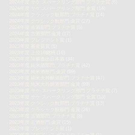
2024年度 サケ スパークリング部門 プラチナ賞
(6)
2024年度 サケ スパークリング部門 金賞
(14)
2024年度 クラシック酛部門 プラチナ賞
(14)
2024年度 クラシック酛部門 金賞
(27)
2024年度 古酒部門 プラチナ賞
(8)
2024年度 古酒部門 金賞
(17)
2023年度 プレジデント賞
(1)
2023年度 審査員賞
(5)
2023年度 上位16銘柄
(16)
2023年度 決勝進出日本酒
(34)
2023年度 純米酒部門 プラチナ賞
(42)
2023年度 純米酒部門 金賞
(89)
2023年度 純米大吟醸酒部門 プラチナ賞
(47)
2023年度 純米大吟醸酒部門 金賞
(99)
2023年度 サケ スパークリング部門 プラチナ賞
(7)
2023年度 サケ スパークリング部門 金賞
(13)
2023年度 クラシック酛部門 プラチナ賞
(13)
2023年度 クラシック酛部門 金賞
(26)
2023年度 古酒部門 プラチナ賞
(8)
2023年度 古酒部門 金賞
(15)
2022年度 プレジデント賞
(1)
2022年度 アリアンス ガストロノミー賞
(1)