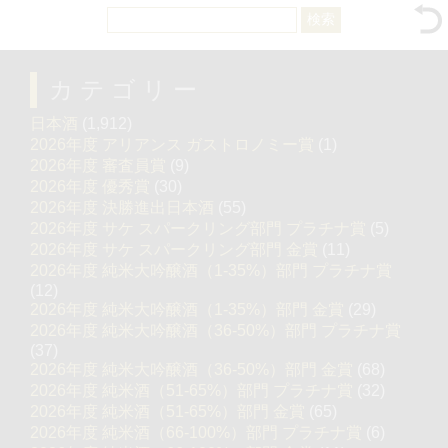
検
索:
カテゴリー
日本酒
(1,912)
2026年度 アリアンス ガストロノミー賞
(1)
2026年度 審査員賞
(9)
2026年度 優秀賞
(30)
2026年度 決勝進出日本酒
(55)
2026年度 サケ スパークリング部門 プラチナ賞
(5)
2026年度 サケ スパークリング部門 金賞
(11)
2026年度 純米大吟醸酒（1-35%）部門 プラチナ賞
(12)
2026年度 純米大吟醸酒（1-35%）部門 金賞
(29)
2026年度 純米大吟醸酒（36-50%）部門 プラチナ賞
(37)
2026年度 純米大吟醸酒（36-50%）部門 金賞
(68)
2026年度 純米酒（51-65%）部門 プラチナ賞
(32)
2026年度 純米酒（51-65%）部門 金賞
(65)
2026年度 純米酒（66-100%）部門 プラチナ賞
(6)