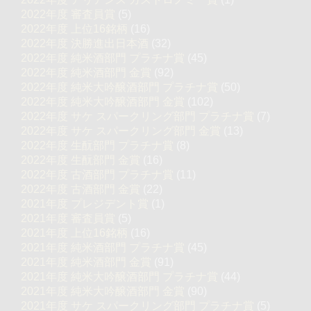
2022年度 審査員賞
(5)
2022年度 上位16銘柄
(16)
2022年度 決勝進出日本酒
(32)
2022年度 純米酒部門 プラチナ賞
(45)
2022年度 純米酒部門 金賞
(92)
2022年度 純米大吟醸酒部門 プラチナ賞
(50)
2022年度 純米大吟醸酒部門 金賞
(102)
2022年度 サケ スパークリング部門 プラチナ賞
(7)
2022年度 サケ スパークリング部門 金賞
(13)
2022年度 生酛部門 プラチナ賞
(8)
2022年度 生酛部門 金賞
(16)
2022年度 古酒部門 プラチナ賞
(11)
2022年度 古酒部門 金賞
(22)
2021年度 プレジデント賞
(1)
2021年度 審査員賞
(5)
2021年度 上位16銘柄
(16)
2021年度 純米酒部門 プラチナ賞
(45)
2021年度 純米酒部門 金賞
(91)
2021年度 純米大吟醸酒部門 プラチナ賞
(44)
2021年度 純米大吟醸酒部門 金賞
(90)
2021年度 サケ スパークリング部門 プラチナ賞
(5)