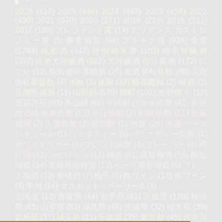
2026
(414)
2025
(448)
2024
(493)
2023
(454)
2022
(430)
2021
(370)
2020
(271)
2019
(235)
2018
(211)
2017
(180)
プレジデント賞
(14)
アリアンス ガストロ
ノミー賞
(5)
審査員賞
(94)
プラチナ賞
(928)
金賞
(1744)
純米酒
(347)
特別純米酒
(103)
純米吟醸酒
(337)
純米大吟醸酒
(682)
大吟醸酒
(65)
原酒
(172)
に
ごり
(12)
発泡
(69)
貴醸酒
(26)
古酒
(64)
生酛
(80)
山廃
(64)
菩提酛
(4)
水酛
(3)
速醸
(34)
酸基醴酛
(2)
樽酒
(3)
長期熟成酒
(11)
山田錦
(579)
雄町
(102)
出羽燦々
(19)
五百万石
(93)
美山錦
(65)
芋焼酎
(73)
米焼酎
(42)
麦焼
酎
(59)
黒糖焼酎
(17)
そば焼酎
(2)
粕取焼酎
(11)
胡麻
焼酎
(2)
人参焼酎
(2)
栗焼酎
(1)
泡盛
(26)
泡盛ベース
リキュール
(1)
バラエティー
(1)
バラエティー焼酎
(1)
ホワイトリカー
(1)
ブレンド焼酎
(4)
フレーバー
(1)
樽
貯蔵
(32)
スピリッツ
(11)
梅酒
(81)
蒸留梅酒
(16)
醸造
梅酒
(34)
本格焼酎梅酒
(13)
ベース混合梅酒
(6)
ブレン
ド梅酒
(13)
柑橘酒
(7)
柚子
(7)
白ワイン
(14)
赤ワイン
(3)
甲州
(14)
マスカット・ベーリーA
(3)
北海道
(13)
青森県
(44)
岩手県
(41)
宮城県
(128)
秋田
県
(65)
山形県
(83)
福島県
(49)
茨城県
(32)
栃木県
(39)
群馬県
(37)
埼玉県
(21)
千葉県
(35)
東京都
(45)
神奈川