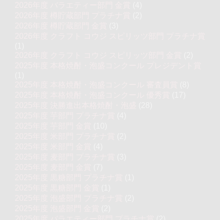
2026年度 バラエティー部門 金賞
(4)
2026年度 樽貯蔵部門 プラチナ賞
(2)
2026年度 樽貯蔵部門 金賞
(3)
2026年度 クラフト コウジ スピリッツ部門 プラチナ賞
(1)
2026年度 クラフト コウジ スピリッツ部門 金賞
(2)
2025年度 本格焼酎・泡盛コンクール プレジデント賞
(1)
2025年度 本格焼酎・泡盛コンクール 審査員賞
(8)
2025年度 本格焼酎・泡盛コンクール 優秀賞
(17)
2025年度 決勝進出本格焼酎・泡盛
(28)
2025年度 芋部門 プラチナ賞
(4)
2025年度 芋部門 金賞
(10)
2025年度 米部門 プラチナ賞
(2)
2025年度 米部門 金賞
(4)
2025年度 麦部門 プラチナ賞
(3)
2025年度 麦部門 金賞
(7)
2025年度 黒糖部門 プラチナ賞
(1)
2025年度 黒糖部門 金賞
(1)
2025年度 泡盛部門 プラチナ賞
(2)
2025年度 泡盛部門 金賞
(2)
2025年度 バラエティー部門 プラチナ賞
(2)