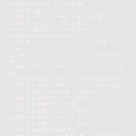
2023年度 泡盛部門 プラチナ賞
(2)
2023年度 泡盛部門 金賞
(4)
2023年度 バラエティー部門 プラチナ賞
(3)
2023年度 バラエティー部門 金賞
(7)
2023年度 樽貯蔵部門 プラチナ賞
(2)
2023年度 樽貯蔵部門 金賞
(4)
2023年度 プレステージ コウジ スピリッツ部門 プラチ
ナ賞
(1)
2023年度 プレステージ コウジ スピリッツ部門 金賞
(2)
2022年度 本格焼酎・泡盛コンクール プレジデント賞
(1)
2022年度 本格焼酎・泡盛コンクール 審査員賞
(8)
2022年度 本格焼酎・泡盛コンクール 上位銘柄
(16)
2022年度 決勝進出本格焼酎・泡盛
(30)
2022年度 芋焼酎部門 プラチナ賞
(5)
2022年度 芋焼酎部門 金賞
(10)
2022年度 米焼酎部門 プラチナ賞
(2)
2022年度 米焼酎部門 金賞
(4)
2022年度 麦焼酎部門 プラチナ賞
(5)
2022年度 麦焼酎部門 金賞
(9)