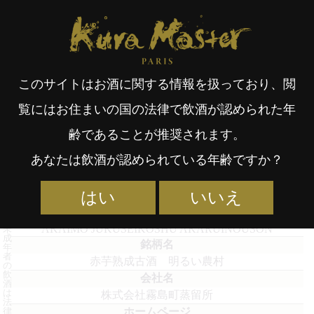
Kura Master Paris
受賞酒検索
受賞蔵元一覧
受賞酒取扱店
Fr
日
このサイトはお酒に関する情報を扱っており、閲
an
本
赤芋熟成古酒 明るい農村
覧にはお住まいの国の法律で飲酒が認められた年
齢であることが推奨されます。
çai
語
あなたは飲酒が認められている年齢ですか？
2021年度 芋焼酎部門 金賞
はい
いいえ
s
AKAIMO JUKUSEIKOSHU AKARUINOUSON
未
成
年
者
赤芋熟成古酒 明るい農村
の
飲
酒
は
株式会社霧島町蒸留所
法
律