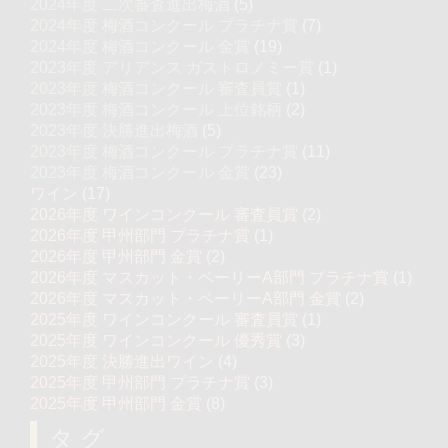
2024年度 二次審査進出梅酒
(5)
2024年度 梅酒コンクール プラチナ賞
(7)
2024年度 梅酒コンクール 金賞
(19)
2023年度 アリアンス ガストロノミー賞
(1)
2023年度 梅酒コンクール 審査員賞
(1)
2023年度 梅酒コンクール 上位銘柄
(2)
2023年度 決勝進出梅酒
(5)
2023年度 梅酒コンクール プラチナ賞
(11)
2023年度 梅酒コンクール 金賞
(23)
ワイン
(17)
2026年度 ワインコンクール 審査員賞
(2)
2026年度 甲州部門 プラチナ賞
(1)
2026年度 甲州部門 金賞
(2)
2026年度 マスカット・ベーリーA部門 プラチナ賞
(1)
2026年度 マスカット・ベーリーA部門 金賞
(2)
2025年度 ワインコンクール 審査員賞
(1)
2025年度 ワインコンクール 優秀賞
(3)
2025年度 決勝進出ワイン
(4)
2025年度 甲州部門 プラチナ賞
(3)
2025年度 甲州部門 金賞
(8)
タグ