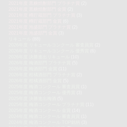
2021年度 黒糖焼酎部門 プラチナ賞
(2)
2021年度 黒糖焼酎部門 金賞
(2)
2021年度 樽貯蔵部門 プラチナ賞
(3)
2021年度 樽貯蔵部門 金賞
(6)
2021年度 泡盛部門 プラチナ賞
(2)
2021年度 泡盛部門 金賞
(3)
リキュール
(88)
2026年度 リキュールコンクール 審査員賞
(2)
2026年度 リキュールコンクール 優秀賞
(6)
2026年度 決勝進出リキュール
(10)
2026年度 梅酒部門 プラチナ賞
(5)
2026年度 梅酒部門 金賞
(11)
2026年度 柑橘酒部門 プラチナ賞
(2)
2026年度 柑橘酒部門 金賞
(5)
2025年度 梅酒コンクール 審査員賞
(1)
2025年度 梅酒コンクール 優秀賞
(3)
2025年度 決勝進出梅酒
(5)
2025年度 梅酒コンクール プラチナ賞
(11)
2025年度 梅酒コンクール 金賞
(14)
2024年度 梅酒コンクール 審査員賞
(1)
2024年度 梅酒コンクール TOP銘柄
(3)