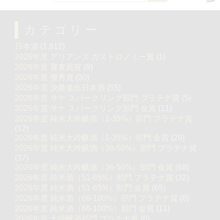
索:
カテゴリー
日本酒
(1,912)
2026年度 アリアンス ガストロノミー賞
(1)
2026年度 審査員賞
(9)
2026年度 優秀賞
(30)
2026年度 決勝進出日本酒
(55)
2026年度 サケ スパークリング部門 プラチナ賞
(5)
2026年度 サケ スパークリング部門 金賞
(11)
2026年度 純米大吟醸酒（1-35%）部門 プラチナ賞
(12)
2026年度 純米大吟醸酒（1-35%）部門 金賞
(29)
2026年度 純米大吟醸酒（36-50%）部門 プラチナ賞
(37)
2026年度 純米大吟醸酒（36-50%）部門 金賞
(68)
2026年度 純米酒（51-65%）部門 プラチナ賞
(32)
2026年度 純米酒（51-65%）部門 金賞
(65)
2026年度 純米酒（66-100%）部門 プラチナ賞
(6)
2026年度 純米酒（66-100%）部門 金賞
(11)
2026年度 大吟醸酒部門 プラチナ賞
(6)