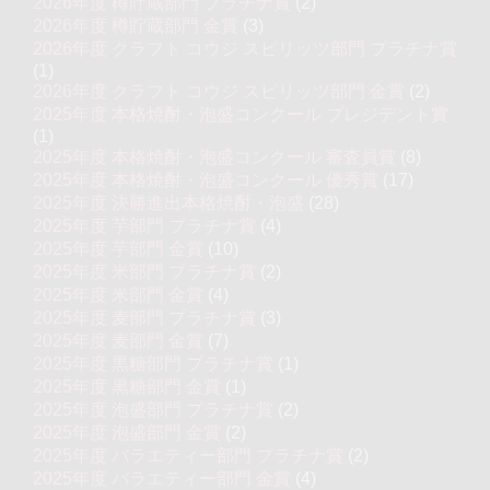
2026年度 樽貯蔵部門 プラチナ賞
(2)
2026年度 樽貯蔵部門 金賞
(3)
2026年度 クラフト コウジ スピリッツ部門 プラチナ賞
(1)
2026年度 クラフト コウジ スピリッツ部門 金賞
(2)
2025年度 本格焼酎・泡盛コンクール プレジデント賞
(1)
2025年度 本格焼酎・泡盛コンクール 審査員賞
(8)
2025年度 本格焼酎・泡盛コンクール 優秀賞
(17)
2025年度 決勝進出本格焼酎・泡盛
(28)
2025年度 芋部門 プラチナ賞
(4)
2025年度 芋部門 金賞
(10)
2025年度 米部門 プラチナ賞
(2)
2025年度 米部門 金賞
(4)
2025年度 麦部門 プラチナ賞
(3)
2025年度 麦部門 金賞
(7)
2025年度 黒糖部門 プラチナ賞
(1)
2025年度 黒糖部門 金賞
(1)
2025年度 泡盛部門 プラチナ賞
(2)
2025年度 泡盛部門 金賞
(2)
2025年度 バラエティー部門 プラチナ賞
(2)
2025年度 バラエティー部門 金賞
(4)