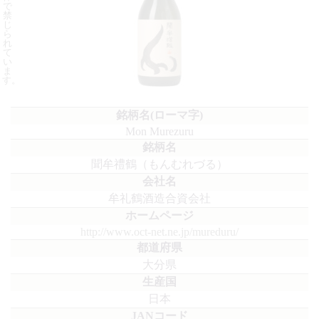
で
禁
じ
ら
れ
て
い
ま
す。
Mon Murezuru
聞牟禮鶴（もんむれづる）
牟礼鶴酒造合資会社
http://www.oct-net.ne.jp/mureduru/
大分県
日本