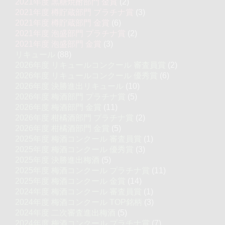
2021年度 黒糖焼酎部門 金賞
(2)
2021年度 樽貯蔵部門 プラチナ賞
(3)
2021年度 樽貯蔵部門 金賞
(6)
2021年度 泡盛部門 プラチナ賞
(2)
2021年度 泡盛部門 金賞
(3)
リキュール
(88)
2026年度 リキュールコンクール 審査員賞
(2)
2026年度 リキュールコンクール 優秀賞
(6)
2026年度 決勝進出リキュール
(10)
2026年度 梅酒部門 プラチナ賞
(5)
2026年度 梅酒部門 金賞
(11)
2026年度 柑橘酒部門 プラチナ賞
(2)
2026年度 柑橘酒部門 金賞
(5)
2025年度 梅酒コンクール 審査員賞
(1)
2025年度 梅酒コンクール 優秀賞
(3)
2025年度 決勝進出梅酒
(5)
2025年度 梅酒コンクール プラチナ賞
(11)
2025年度 梅酒コンクール 金賞
(14)
2024年度 梅酒コンクール 審査員賞
(1)
2024年度 梅酒コンクール TOP銘柄
(3)
2024年度 二次審査進出梅酒
(5)
2024年度 梅酒コンクール プラチナ賞
(7)