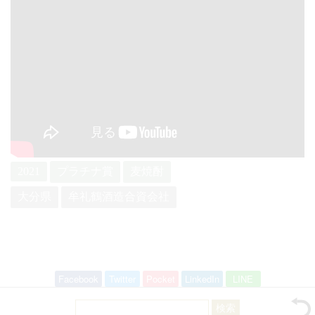
2021
プラチナ賞
麦焼酎
大分県
牟礼鶴酒造合資会社
Facebook
Twitter
Pocket
LinkedIn
LINE
検