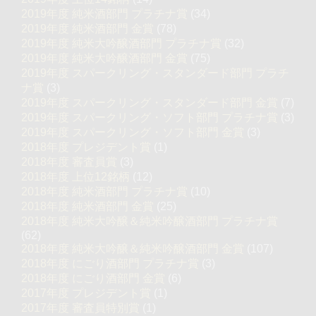
2019年度 純米酒部門 プラチナ賞
(34)
2019年度 純米酒部門 金賞
(78)
2019年度 純米大吟醸酒部門 プラチナ賞
(32)
2019年度 純米大吟醸酒部門 金賞
(75)
2019年度 スパークリング・スタンダード部門 プラチ
ナ賞
(3)
2019年度 スパークリング・スタンダード部門 金賞
(7)
2019年度 スパークリング・ソフト部門 プラチナ賞
(3)
2019年度 スパークリング・ソフト部門 金賞
(3)
2018年度 プレジデント賞
(1)
2018年度 審査員賞
(3)
2018年度 上位12銘柄
(12)
2018年度 純米酒部門 プラチナ賞
(10)
2018年度 純米酒部門 金賞
(25)
2018年度 純米大吟醸＆純米吟醸酒部門 プラチナ賞
(62)
2018年度 純米大吟醸＆純米吟醸酒部門 金賞
(107)
2018年度 にごり酒部門 プラチナ賞
(3)
2018年度 にごり酒部門 金賞
(6)
2017年度 プレジデント賞
(1)
2017年度 審査員特別賞
(1)