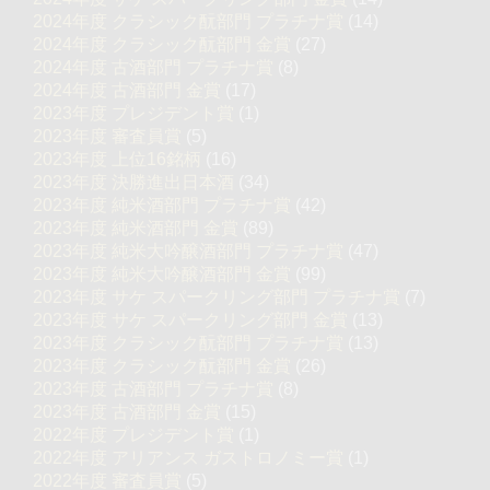
2024年度 クラシック酛部門 プラチナ賞
(14)
2024年度 クラシック酛部門 金賞
(27)
2024年度 古酒部門 プラチナ賞
(8)
2024年度 古酒部門 金賞
(17)
2023年度 プレジデント賞
(1)
2023年度 審査員賞
(5)
2023年度 上位16銘柄
(16)
2023年度 決勝進出日本酒
(34)
2023年度 純米酒部門 プラチナ賞
(42)
2023年度 純米酒部門 金賞
(89)
2023年度 純米大吟醸酒部門 プラチナ賞
(47)
2023年度 純米大吟醸酒部門 金賞
(99)
2023年度 サケ スパークリング部門 プラチナ賞
(7)
2023年度 サケ スパークリング部門 金賞
(13)
2023年度 クラシック酛部門 プラチナ賞
(13)
2023年度 クラシック酛部門 金賞
(26)
2023年度 古酒部門 プラチナ賞
(8)
2023年度 古酒部門 金賞
(15)
2022年度 プレジデント賞
(1)
2022年度 アリアンス ガストロノミー賞
(1)
2022年度 審査員賞
(5)