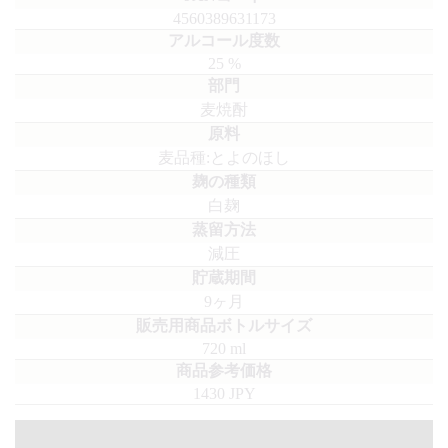
4560389631173
25
%
麦焼酎
麦品種:とよのほし
白麹
減圧
9ヶ月
720
ml
1430 JPY