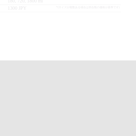
180, 720, 1800
ml
1300 JPY