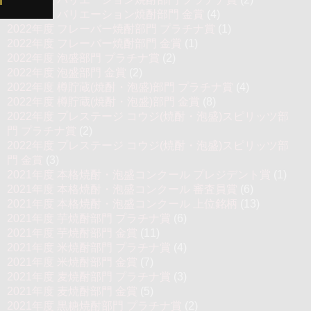
2022年度 バリエーション焼酎部門 金賞
(4)
2022年度 フレーバー焼酎部門 プラチナ賞
(1)
2022年度 フレーバー焼酎部門 金賞
(1)
2022年度 泡盛部門 プラチナ賞
(2)
2022年度 泡盛部門 金賞
(2)
2022年度 樽貯蔵(焼酎・泡盛)部門 プラチナ賞
(4)
2022年度 樽貯蔵(焼酎・泡盛)部門 金賞
(8)
2022年度 プレステージ コウジ(焼酎・泡盛)スピリッツ部
門 プラチナ賞
(2)
2022年度 プレステージ コウジ(焼酎・泡盛)スピリッツ部
門 金賞
(3)
2021年度 本格焼酎・泡盛コンクール プレジデント賞
(1)
2021年度 本格焼酎・泡盛コンクール 審査員賞
(6)
2021年度 本格焼酎・泡盛コンクール 上位銘柄
(13)
2021年度 芋焼酎部門 プラチナ賞
(6)
2021年度 芋焼酎部門 金賞
(11)
2021年度 米焼酎部門 プラチナ賞
(4)
2021年度 米焼酎部門 金賞
(7)
2021年度 麦焼酎部門 プラチナ賞
(3)
2021年度 麦焼酎部門 金賞
(5)
2021年度 黒糖焼酎部門 プラチナ賞
(2)