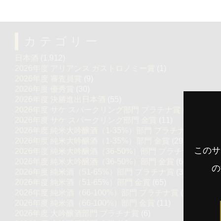
カテゴリー
日本酒
(1,912)
2026年度 アリアンス ガストロノミー賞
(1)
2026年度 審査員賞
(9)
2026年度 優秀賞
(30)
2026年度 決勝進出日本酒
(55)
2026年度 サケ スパークリング部門 プラチナ賞
(5)
2026年度 サケ スパークリング部門 金賞
(11)
2026年度 純米大吟醸酒（1-35%）部門 プラチナ賞
(12)
2026年度 純米大吟醸酒（1-35%）部門 金賞
(29)
このサ
2026年度 純米大吟醸酒（36-50%）部門 プラチナ賞
(37)
2026年度 純米大吟醸酒（36-50%）部門 金賞
(68)
の
2026年度 純米酒（51-65%）部門 プラチナ賞
(32)
2026年度 純米酒（51-65%）部門 金賞
(65)
2026年度 純米酒（66-100%）部門 プラチナ賞
(6)
2026年度 純米酒（66-100%）部門 金賞
(11)
2026年度 大吟醸酒部門 プラチナ賞
(6)