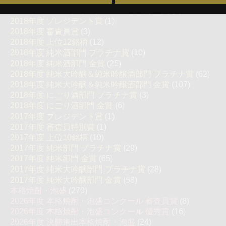
2019年度 スパークリング・ソフト部門 金賞
(3)
2018年度 プレジデント賞
(1)
2018年度 審査員賞
(3)
2018年度 上位12銘柄
(12)
2018年度 純米酒部門 プラチナ賞
(10)
2018年度 純米酒部門 金賞
(25)
2018年度 純米大吟醸＆純米吟醸酒部門 プラチナ賞
(62)
2018年度 純米大吟醸＆純米吟醸酒部門 金賞
(107)
2018年度 にごり酒部門 プラチナ賞
(3)
2018年度 にごり酒部門 金賞
(6)
2017年度 プレジデント賞
(1)
2017年度 審査員特別賞
(1)
2017年度 上位10銘柄
(10)
2017年度 純米部門 プラチナ賞
(29)
2017年度 純米部門 金賞
(65)
2017年度 純米大吟醸部門 プラチナ賞
(28)
2017年度 純米大吟醸部門 金賞
(58)
本格焼酎・泡盛
(270)
2026年度 本格焼酎・泡盛コンクール 審査員賞
(8)
2026年度 本格焼酎・泡盛コンクール 優秀賞
(16)
2026年度 決勝進出本格焼酎・泡盛
(24)