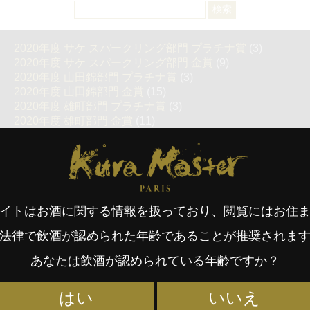
検
索:
2020年度 サケ スパークリング部門 プラチナ賞
(3)
2020年度 サケ スパークリング部門 金賞
(9)
2020年度 山田錦部門 プラチナ賞
(3)
2020年度 山田錦部門 金賞
(15)
2020年度 雄町部門 プラチナ賞
(3)
2020年度 雄町部門 金賞
(11)
2020年度 出羽燦々部門 プラチナ賞
(3)
Kura Master Paris
2020年度 出羽燦々部門 金賞
(3)
2019年度 プレジデント賞
(1)
2019年度 審査員賞
(4)
2019年度 上位14銘柄
(14)
2019年度 純米酒部門 プラチナ賞
(34)
イトはお酒に関する情報を扱っており、閲覧にはお住
2019年度 純米酒部門 金賞
(78)
法律で飲酒が認められた年齢であることが推奨されま
2019年度 純米大吟醸酒部門 プラチナ賞
(32)
2019年度 純米大吟醸酒部門 金賞
(75)
あなたは飲酒が認められている年齢ですか？
2019年度 スパークリング・スタンダード部門 プラチナ
賞
(3)
2019年度 スパークリング・スタンダード部門 金賞
はい
いいえ
(7)
2019年度 スパークリング・ソフト部門 プラチナ賞
(3)