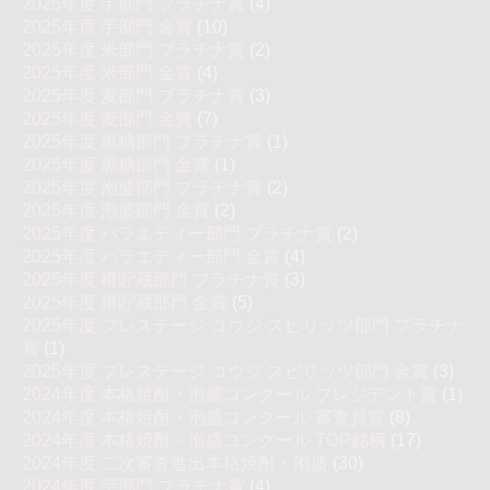
2025年度 芋部門 プラチナ賞
(4)
2025年度 芋部門 金賞
(10)
2025年度 米部門 プラチナ賞
(2)
2025年度 米部門 金賞
(4)
2025年度 麦部門 プラチナ賞
(3)
2025年度 麦部門 金賞
(7)
2025年度 黒糖部門 プラチナ賞
(1)
2025年度 黒糖部門 金賞
(1)
2025年度 泡盛部門 プラチナ賞
(2)
2025年度 泡盛部門 金賞
(2)
2025年度 バラエティー部門 プラチナ賞
(2)
2025年度 バラエティー部門 金賞
(4)
2025年度 樽貯蔵部門 プラチナ賞
(3)
2025年度 樽貯蔵部門 金賞
(5)
2025年度 プレステージ コウジ スピリッツ部門 プラチナ
賞
(1)
2025年度 プレステージ コウジ スピリッツ部門 金賞
(3)
2024年度 本格焼酎・泡盛コンクール プレジデント賞
(1)
2024年度 本格焼酎・泡盛コンクール 審査員賞
(8)
2024年度 本格焼酎・泡盛コンクール TOP銘柄
(17)
2024年度 二次審査進出本格焼酎・泡盛
(30)
2024年度 芋部門 プラチナ賞
(4)