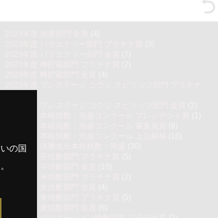
2023年度 泡盛部門 金賞
(4)
2023年度 バラエティー部門 プラチナ賞
(3)
2023年度 バラエティー部門 金賞
(7)
2023年度 樽貯蔵部門 プラチナ賞
(2)
2023年度 樽貯蔵部門 金賞
(4)
2023年度 プレステージ コウジ スピリッツ部門 プラチナ
賞
(1)
2023年度 プレステージ コウジ スピリッツ部門 金賞
(2)
2022年度 本格焼酎・泡盛コンクール プレジデント賞
(1)
2022年度 本格焼酎・泡盛コンクール 審査員賞
(8)
2022年度 本格焼酎・泡盛コンクール 上位銘柄
(16)
2022年度 決勝進出本格焼酎・泡盛
(30)
まいの国
2022年度 芋焼酎部門 プラチナ賞
(5)
す。
2022年度 芋焼酎部門 金賞
(10)
2022年度 米焼酎部門 プラチナ賞
(2)
2022年度 米焼酎部門 金賞
(4)
2022年度 麦焼酎部門 プラチナ賞
(5)
2022年度 麦焼酎部門 金賞
(9)
2022年度 バリエーション焼酎部門 プラチナ賞
(2)