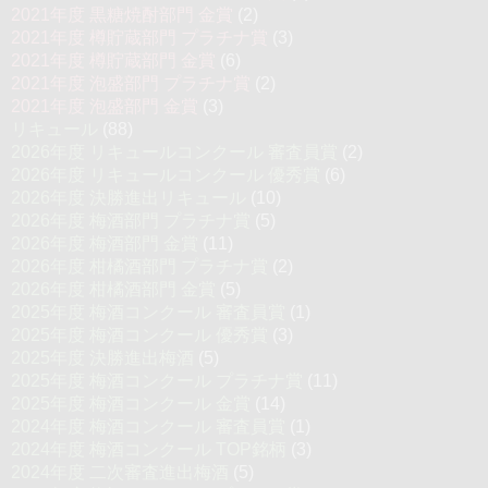
2021年度 黒糖焼酎部門 金賞
(2)
2021年度 樽貯蔵部門 プラチナ賞
(3)
2021年度 樽貯蔵部門 金賞
(6)
2021年度 泡盛部門 プラチナ賞
(2)
2021年度 泡盛部門 金賞
(3)
リキュール
(88)
2026年度 リキュールコンクール 審査員賞
(2)
2026年度 リキュールコンクール 優秀賞
(6)
2026年度 決勝進出リキュール
(10)
2026年度 梅酒部門 プラチナ賞
(5)
2026年度 梅酒部門 金賞
(11)
2026年度 柑橘酒部門 プラチナ賞
(2)
2026年度 柑橘酒部門 金賞
(5)
2025年度 梅酒コンクール 審査員賞
(1)
2025年度 梅酒コンクール 優秀賞
(3)
2025年度 決勝進出梅酒
(5)
2025年度 梅酒コンクール プラチナ賞
(11)
2025年度 梅酒コンクール 金賞
(14)
2024年度 梅酒コンクール 審査員賞
(1)
2024年度 梅酒コンクール TOP銘柄
(3)
2024年度 二次審査進出梅酒
(5)