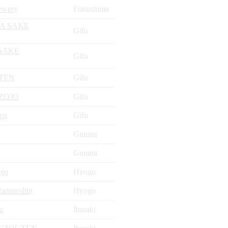
ewery
Fukushima
A SAKE
Gifu
SAKE
Gifu
TEN
Gifu
ZOJO
Gifu
en
Gifu
Gunma
Gunma
ojo
Hyogo
artnership
Hyogo
u
Ibaraki