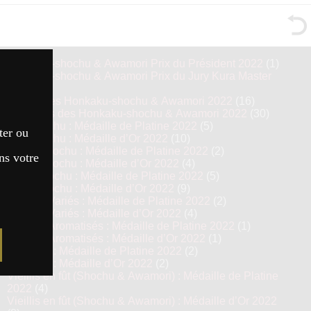
Honkaku-shochu & Awamori Prix du Président 2022
(1)
Honkaku-shochu & Awamori Prix du Jury Kura Master
2022
(8)
Top 16 des Honkaku-shochu & Awamori 2022
(16)
Finalistes des Honkaku-shochu & Awamori 2022
(30)
Imo Shochu : Médaille de Platine 2022
(5)
ter ou
Imo Shochu : Médaille d’Or 2022
(10)
Kome Shochu : Médaille de Platine 2022
(2)
ns votre
Kome Shochu : Médaille d’Or 2022
(4)
Mugi Shochu : Médaille de Platine 2022
(5)
Mugi Shochu : Médaille d’Or 2022
(9)
Shochu Variés : Médaille de Platine 2022
(2)
Shochu Variés : Médaille d’Or 2022
(4)
Shochu Aromatisés : Médaille de Platine 2022
(1)
Shochu Aromatisés : Médaille d’Or 2022
(1)
Awamori : Médaille de Platine 2022
(2)
Awamori : Médaille d’Or 2022
(2)
Vieillis en fût (Shochu & Awamori) : Médaille de Platine
2022
(4)
Vieillis en fût (Shochu & Awamori) : Médaille d’Or 2022