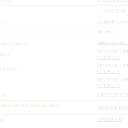
i ginjo
TSUKINOI-S
ITO SHUZOU
45%
Kanbaishuzo cor
Monten
-ginjo Gensyu
Matsuwo Sake C
MIYASAKA B
shiki
COMPANY
MIYASAKA B
ku Kinju
COMPANY
MIYASAKA B
COMPANY
zumi
KIKUSUISYU
unmai daiginjo Miyama-Nishiki
MAIHIME BR
ei
S.IMANISHI