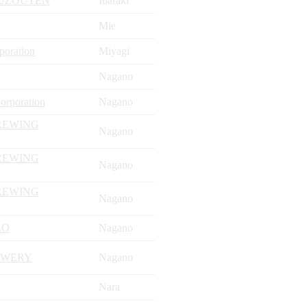
HUZOUTEN
Ibaraki
Mie
poration
Miyagi
Nagano
orporation
Nagano
REWING
Nagano
REWING
Nagano
REWING
Nagano
ZO
Nagano
EWERY
Nagano
Nara