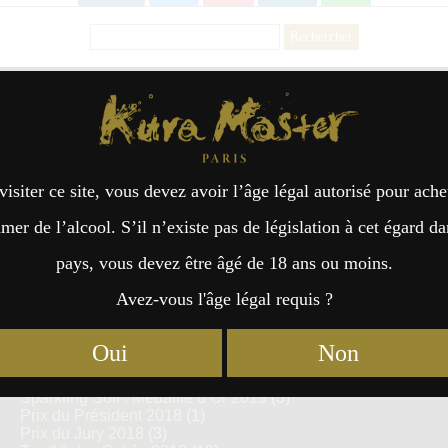
Rechercher :
Saké Sparkling : Médaille d’Or 2020
(9)
Kura Master Paris
Riz Yamada-Nishiki : Médaille de Platine 2020
(3)
Riz Yamada-Nishiki : Médaille d’Or 2020
(15)
Riz Omachi : Médaille de Platine 2020
(3)
Riz Omachi : Médaille d’Or 2020
(11)
Riz Dewa-sansan : Médaille de Platine 2020
(3)
visiter ce site, vous devez avoir l’âge légal autorisé pour ache
Riz Dewa-sansan : Médaille d’Or 2020
(3)
Prix du Président 2019
(1)
er de l’alcool. S’il n’existe pas de législation à cet égard da
Prix du Jury 2019
(4)
Top 14 des Sakés 2019
(14)
pays, vous devez être âgé de 18 ans ou moins.
Junmai : Médaille de Platine 2019
(34)
Junmai : Médaille d’Or 2019
(78)
Avez-vous l'âge légal requis ?
Junmai Daiginjo : Médaille de Platine 2019
(32)
Junmai Daiginjo : Médaille d’Or 2019
(75)
Sparkling Standard : Médaille de Platine 2019
(3)
Oui
Non
Sparkling Standard : Médaille d’Or 2019
(7)
Sparkling Soft : Médaille de Platine 2019
(3)
Sparkling Soft : Médaille d’Or 2019
(3)
Prix du Président 2018
(1)
Prix du Jury 2018
(3)