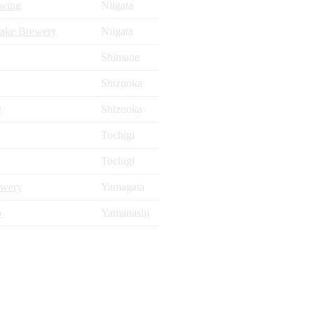
ewing
Niigata
Sake Brewery
Niigata
Shimane
Shizuoka
O
Shizuoka
Tochigi
Tochigi
ewery
Yamagata
o
Yamanashi