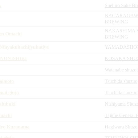
A
Suehiro Sake Br
NAGARAGAW
BREWING
NAKASHIMA 
en Omachi
BREWING
Nihyakuhachijyuhatiya
YAMADASHO
NONISHIKI
KOSAKA SHU
Watanabe shuzot
aimoto
Tsuchida shuzuo
mai ginjo
Tsuchida shuzuo
afubuki
Nishiyama Shuz
machi
Tajime General P
jyo Kuranama
Hagiwara Shuzo