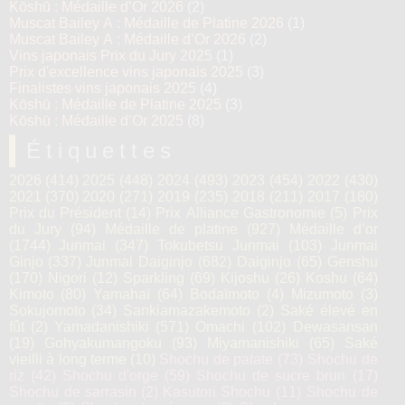
Kōshū : Médaille d’Or 2026
(2)
Muscat Bailey A : Médaille de Platine 2026
(1)
Muscat Bailey A : Médaille d’Or 2026
(2)
Vins japonais Prix du Jury 2025
(1)
Prix d'excellence vins japonais 2025
(3)
Finalistes vins japonais 2025
(4)
Kōshū : Médaille de Platine 2025
(3)
Kōshū : Médaille d’Or 2025
(8)
Étiquettes
2026
(414)
2025
(448)
2024
(493)
2023
(454)
2022
(430)
2021
(370)
2020
(271)
2019
(235)
2018
(211)
2017
(180)
Prix du Président
(14)
Prix Alliance Gastronomie
(5)
Prix
du Jury
(94)
Médaille de platine
(927)
Médaille d’or
(1744)
Junmai
(347)
Tokubetsu Junmai
(103)
Junmai
Ginjo
(337)
Junmai Daiginjo
(682)
Daiginjo
(65)
Genshu
(170)
Nigori
(12)
Sparkling
(69)
Kijoshu
(26)
Koshu
(64)
Kimoto
(80)
Yamahaï
(64)
Bodaïmoto
(4)
Mizumoto
(3)
Sokujomoto
(34)
Sankiamazakemoto
(2)
Saké élevé en
fût
(2)
Yamadanishiki
(571)
Omachi
(102)
Dewasansan
(19)
Gohyakumangoku
(93)
Miyamanishiki
(65)
Saké
vieilli à long terme
(10)
Shochu de patate
(73)
Shochu de
riz
(42)
Shochu d'orge
(59)
Shochu de sucre brun
(17)
Shochu de sarrasin
(2)
Kasutori Shochu
(11)
Shochu de