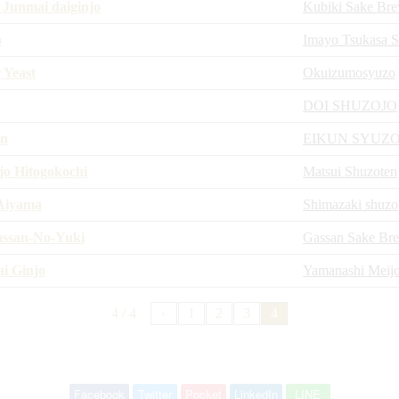
 Junmai daiginjo
Kubiki Sake Br
o
Imayo Tsukasa 
 Yeast
Okuizumosyuzo
DOI SHUZOJO
un
EIKUN SYUZ
o Hitogokochi
Matsui Shuzoten
 Aiyama
Shimazaki shuzo
assan-No-Yuki
Gassan Sake Br
i Ginjo
Yamanashi Meij
4 / 4
‹
1
2
3
4
Facebook
Twitter
Pocket
LinkedIn
LINE