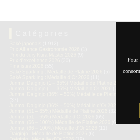
Catégories
Saké japonais
(1 912)
Prix Alliance Gastronomie 2026
(1)
Prix du Jury Kura Master 2026
(9)
Pour 
Prix d’excellence 2026
(30)
Finalistes 2026
(55)
consomm
Saké Sparkling : Médaille de Platine 2026
(5)
Saké Sparkling : Médaille d’Or 2026
(11)
Junmai Daiginjo (1 – 35%) Médaille de Platine 2026
(12)
Junmai Daiginjo (1 – 35%) Médaille d’Or 2026
(29)
Junmai Daiginjo (36% – 50%) Médaille de Platine 2026
(37)
Junmai Daiginjo (36% – 50%) Médaille d’Or 2026
(68)
Junmai (51 – 65%) Médaille de Platine 2026
(32)
Junmai (51 – 65%) Médaille d’Or 2026
(65)
Junmai (66 – 100%) Médaille de Platine 2026
(6)
Junmai (66 – 100%) Médaille d’Or 2026
(11)
Daiginjo : Médaille de Platine 2026
(6)
Daiginjo : Médaille d’Or 2026
(19)