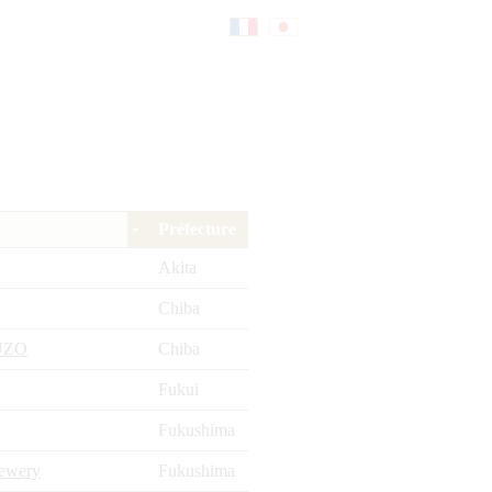
Fr
日
an
本
Préfecture
çai
語
Akita
Chiba
s
UZO
Chiba
Fukui
Fukushima
ewery
Fukushima