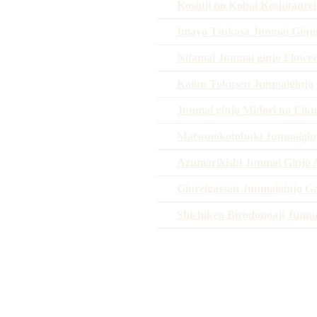
Koshiji no Kobai Koshitanrei
Imayo Tsukasa Junmai Ginj
Nitamai Junmai ginjo Flower
Kaiun Tokusen Junmaiginjo
Junmai ginjo Midori no Eik
Matsunokotobuki Junmaiginj
Azumarikishi Junmai Ginjo
Ginreigassan Junmaiginjo G
Shichiken Birodonoaji Junma