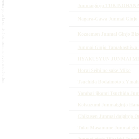
L'abus d'alcool est dangereux pour la santé, à consommer avec modération.
Junmaiginjo TUKINOHAN
Nagara-Gawa Junmai Ginjo
Kozaemon Junmai Ginjo Biz
Junmai Ginjo Tamakashiwa 
HYAKUSYUN JUNMAI MI
Horai Seihi no sake Miko
Tsuchida Bodaimoto x Ymah
Yamhai-jikomi Tsuchida Jun
Kotsuzumi Junmaiginjo Han
Chikusen Junmai daiginjo O
Toku Masamune Junmai gin