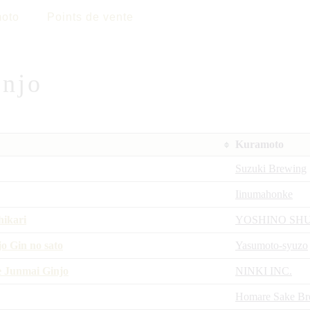
oto
Points de vente
injo
Kuramoto
Suzuki Brewing
Iinumahonke
hikari
YOSHINO SH
o Gin no sato
Yasumoto-syuzo
e Junmai Ginjo
NINKI INC.
Homare Sake Br