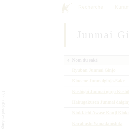
Recherche
Kuram
Junmai G
Nom du saké
Ryuban Junmai Ginjo
Kinoene Junmaiginjo-Sake
Koshigoi Junmai ginjo Koshi
Hakugakusen Junmai daiginj
Ninki-ichi Awase Kouji Kiok
Karahashi Yamadanishiki