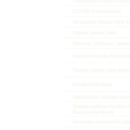
Junmai ginjo Hikoichi Junma
UZUME HoujounomaiE
Miyakanbai Junmai Ginjo 
Monten Junmai Ginjo
Matsuwo "Madarao" Junmai
Masumi Miyasaka Miyamani
Masumi Junmai Ginjo Kippu
Karakuchi Ki-ippon
Junmai ginjo Sarukura no i
Shinshu-maihime Ogi label J
Hazekakemai-jikomi
Harushika Junmai ginjo Ginr