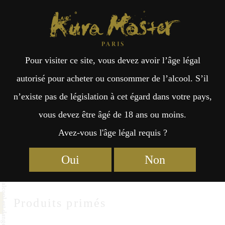
Kura Master Paris
Recherche
Kuramoto
Points de vente
Fr
日
Homare Sake Brewery
Pour visiter ce site, vous devez avoir l’âge légal
an
本
autorisé pour acheter ou consommer de l’alcool. S’il
Homare Sake Brewery Co.,Ltd.
n’existe pas de législation à cet égard dans votre pays,
çai
語
2706 Tokiwa Muramatsu Matsuyama Kitakata
vous devez être âgé de 18 ans ou moins.
Fukushima 966-0902
Avez-vous l'âge légal requis ?
s
https://www.aizuhomare.jp
Oui
Non
Produits primés