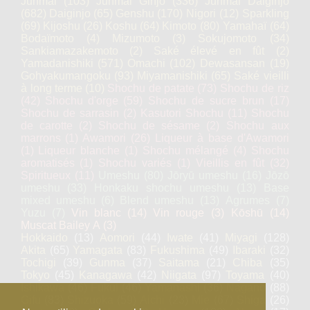
Junmai
(103)
Junmai Ginjo
(336)
Junmai Daiginjo
(682)
Daiginjo
(65)
Genshu
(170)
Nigori
(12)
Sparkling
(69)
Kijoshu
(26)
Koshu
(64)
Kimoto
(80)
Yamahaï
(64)
Bodaïmoto
(4)
Mizumoto
(3)
Sokujomoto
(34)
Sankiamazakemoto
(2)
Saké élevé en fût
(2)
Yamadanishiki
(571)
Omachi
(102)
Dewasansan
(19)
Gohyakumangoku
(93)
Miyamanishiki
(65)
Saké vieilli
à long terme
(10)
Shochu de patate
(73)
Shochu de riz
(42)
Shochu d'orge
(59)
Shochu de sucre brun
(17)
Shochu de sarrasin
(2)
Kasutori Shochu
(11)
Shochu
de carotte
(2)
Shochu de sésame
(2)
Shochu aux
marrons
(1)
Awamori
(26)
Liqueur à base d'Awamori
(1)
Liqueur blanche
(1)
Shochu mélangé
(4)
Shochu
aromatisés
(1)
Shochu variés
(1)
Vieillis en fût
(32)
Spiritueux
(11)
Umeshu
(80)
Jōryū umeshu
(16)
Jōzō
umeshu
(33)
Honkaku shochu umeshu
(13)
Base
mixed umeshu
(6)
Blend umeshu
(13)
Agrumes
(7)
Yuzu
(7)
Vin blanc
(14)
Vin rouge
(3)
Kōshū
(14)
Muscat Bailey A
(3)
Hokkaido
(13)
Aomori
(44)
Iwate
(41)
Miyagi
(128)
Akita
(65)
Yamagata
(83)
Fukushima
(49)
Ibaraki
(32)
Tochigi
(39)
Gunma
(37)
Saitama
(21)
Chiba
(35)
Tokyo
(45)
Kanagawa
(42)
Niigata
(97)
Toyama
(40)
Ishikawa
(46)
Fukui
(46)
Yamanashi
(36)
Nagano
(88)
Gifu
(83)
Shizuoka
(59)
Aichi
(23)
Mie
(67)
Shiga
(26)