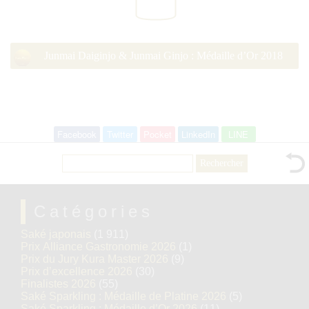
Junmai Daiginjo & Junmai Ginjo : Médaille d’Or 2018
Facebook
Twitter
Pocket
LinkedIn
LINE
Rechercher :
Catégories
Saké japonais
(1 911)
Prix Alliance Gastronomie 2026
(1)
Prix du Jury Kura Master 2026
(9)
Prix d’excellence 2026
(30)
Finalistes 2026
(55)
Saké Sparkling : Médaille de Platine 2026
(5)
Saké Sparkling : Médaille d’Or 2026
(11)