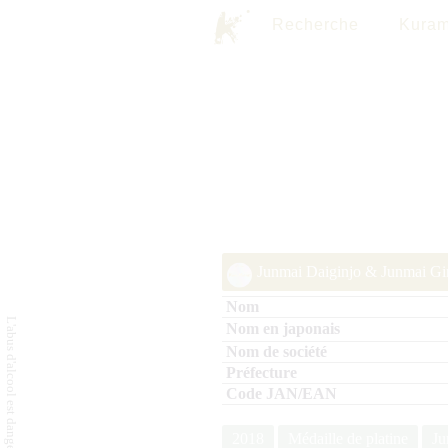
Recherche
Kuram
Junmai Daiginjo & Junmai Gin
2018
Médaille de platine
Ju