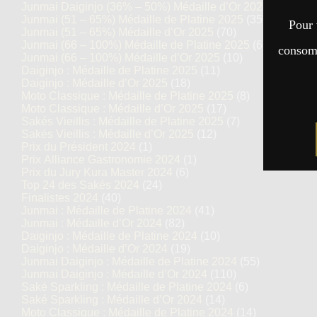
Junmai Daiginjo (36% – 50%) Médaille d’Or 2025
(69)
Junmai (51 – 65%) Médaille de Platine 2025
(35)
Pour 
Junmai (51 – 65%) Médaille d’Or 2025
(70)
Junmai (66 – 100%) Médaille de Platine 2025
(6)
consomm
Junmai (66 – 100%) Médaille d’Or 2025
(10)
Daiginjo : Médaille de Platine 2025
(11)
Daiginjo : Médaille d’Or 2025
(18)
Moto Classique : Médaille de Platine 2025
(8)
Moto Classique : Médaille d’Or 2025
(17)
Sakés Vieillis : Médaille de Platine 2025
(7)
Sakés Vieillis : Médaille d’Or 2025
(12)
Prix du Président 2024
(1)
Prix Alliance Gastronomie 2024
(1)
Prix du Jury Kura Master 2024
(6)
Top 24 des Sakés 2024
(24)
Finalistes 2024
(40)
Junmai : Médaille de Platine 2024
(41)
Junmai : Médaille d’Or 2024
(82)
Daiginjo : Médaille de Platine 2024
(10)
Daiginjo : Médaille d’Or 2024
(19)
Junmai Daiginjo : Médaille de Platine 2024
(55)
Junmai Daiginjo : Médaille d’Or 2024
(110)
Saké Sparkling : Médaille de Platine 2024
(6)
Saké Sparkling : Médaille d’Or 2024
(14)
Moto Classique : Médaille de Platine 2024
(14)