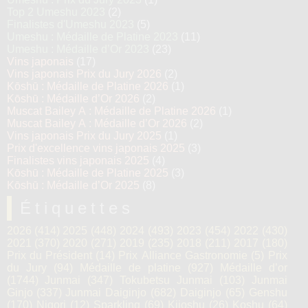
Top 2 Umeshu 2023
(2)
Finalistes d'Umeshu 2023
(5)
Umeshu : Médaille de Platine 2023
(11)
Umeshu : Médaille d’Or 2023
(23)
Vins japonais
(17)
Vins japonais Prix du Jury 2026
(2)
Kōshū : Médaille de Platine 2026
(1)
Kōshū : Médaille d’Or 2026
(2)
Muscat Bailey A : Médaille de Platine 2026
(1)
Muscat Bailey A : Médaille d’Or 2026
(2)
Vins japonais Prix du Jury 2025
(1)
Prix d'excellence vins japonais 2025
(3)
Finalistes vins japonais 2025
(4)
Kōshū : Médaille de Platine 2025
(3)
Kōshū : Médaille d’Or 2025
(8)
Étiquettes
2026
(414)
2025
(448)
2024
(493)
2023
(454)
2022
(430)
2021
(370)
2020
(271)
2019
(235)
2018
(211)
2017
(180)
Prix du Président
(14)
Prix Alliance Gastronomie
(5)
Prix
du Jury
(94)
Médaille de platine
(927)
Médaille d’or
(1744)
Junmai
(347)
Tokubetsu Junmai
(103)
Junmai
Ginjo
(337)
Junmai Daiginjo
(682)
Daiginjo
(65)
Genshu
(170)
Nigori
(12)
Sparkling
(69)
Kijoshu
(26)
Koshu
(64)