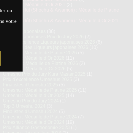
Awamori : Médaille d’Or 2021
(3)
ter ou
Vieillis en fût (Shochu & Awamori) : Médaille de Platine
2021
(3)
ns votre
Vieillis en fût (Shochu & Awamori) : Médaille d’Or 2021
(6)
Liqueurs japonaises
(88)
Liqueurs japonaises Prix du Jury 2026
(2)
Prix d’excellence Liqueurs japonaises 2026
(6)
Finalistes des Liqueurs japonaises 2026
(10)
Umeshu : Médaille de Platine 2026
(5)
Umeshu : Médaille d’Or 2026
(11)
Agrumes : Médaille de Platine 2026
(2)
Agrumes : Médaille d’Or 2026
(5)
Umeshu Prix du Jury Kura Master 2025
(1)
Prix d'excellence Umeshus 2025
(3)
Finalistes d'Umeshu 2025
(5)
Umeshu : Médaille de Platine 2025
(11)
Umeshu : Médaille d’Or 2025
(14)
Umeshu Prix du Jury 2024
(1)
Top 3 Umeshu 2024
(3)
Finalistes d'Umeshu 2024
(5)
Umeshu : Médaille de Platine 2024
(7)
Umeshu : Médaille d’Or 2024
(19)
Prix Alliance Gastronomie 2023
(1)
Umeshu : Prix du Jury 2023
(1)