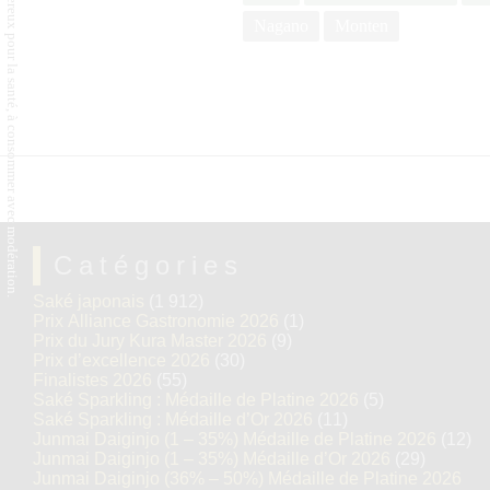
L'abus d'alcool est dangereux pour la santé, à consommer avec modération.
Nagano
Monten
Catégories
Saké japonais
(1 912)
Prix Alliance Gastronomie 2026
(1)
Prix du Jury Kura Master 2026
(9)
Prix d’excellence 2026
(30)
Finalistes 2026
(55)
Saké Sparkling : Médaille de Platine 2026
(5)
Saké Sparkling : Médaille d’Or 2026
(11)
Junmai Daiginjo (1 – 35%) Médaille de Platine 2026
(12)
Junmai Daiginjo (1 – 35%) Médaille d’Or 2026
(29)
Junmai Daiginjo (36% – 50%) Médaille de Platine 2026