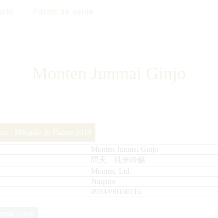
oto
Points de vente
Monten Junmai Ginjo
jo : Médaille de Platine 2018
Monten Junmai Ginjo
問天 純米吟醸
Monten, Ltd.
Nagano
4934490100116
nmai Ginjo