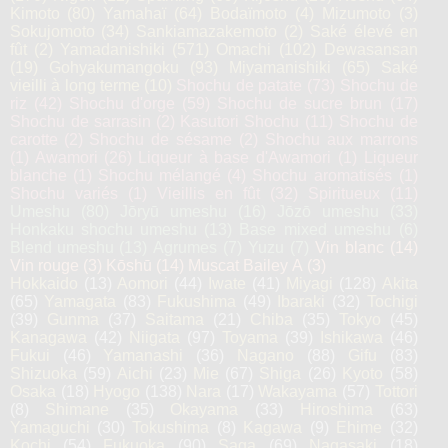
Kimoto
(80)
Yamahaï
(64)
Bodaïmoto
(4)
Mizumoto
(3)
Sokujomoto
(34)
Sankiamazakemoto
(2)
Saké élevé en
fût
(2)
Yamadanishiki
(571)
Omachi
(102)
Dewasansan
(19)
Gohyakumangoku
(93)
Miyamanishiki
(65)
Saké
vieilli à long terme
(10)
Shochu de patate
(73)
Shochu de
riz
(42)
Shochu d'orge
(59)
Shochu de sucre brun
(17)
Shochu de sarrasin
(2)
Kasutori Shochu
(11)
Shochu de
carotte
(2)
Shochu de sésame
(2)
Shochu aux marrons
(1)
Awamori
(26)
Liqueur à base d'Awamori
(1)
Liqueur
blanche
(1)
Shochu mélangé
(4)
Shochu aromatisés
(1)
Shochu variés
(1)
Vieillis en fût
(32)
Spiritueux
(11)
Umeshu
(80)
Jōryū umeshu
(16)
Jōzō umeshu
(33)
Honkaku shochu umeshu
(13)
Base mixed umeshu
(6)
Blend umeshu
(13)
Agrumes
(7)
Yuzu
(7)
Vin blanc
(14)
Vin rouge
(3)
Kōshū
(14)
Muscat Bailey A
(3)
Hokkaido
(13)
Aomori
(44)
Iwate
(41)
Miyagi
(128)
Akita
(65)
Yamagata
(83)
Fukushima
(49)
Ibaraki
(32)
Tochigi
(39)
Gunma
(37)
Saitama
(21)
Chiba
(35)
Tokyo
(45)
Kanagawa
(42)
Niigata
(97)
Toyama
(39)
Ishikawa
(46)
Fukui
(46)
Yamanashi
(36)
Nagano
(88)
Gifu
(83)
Shizuoka
(59)
Aichi
(23)
Mie
(67)
Shiga
(26)
Kyoto
(58)
Osaka
(18)
Hyogo
(138)
Nara
(17)
Wakayama
(57)
Tottori
(8)
Shimane
(35)
Okayama
(33)
Hiroshima
(63)
Yamaguchi
(30)
Tokushima
(8)
Kagawa
(9)
Ehime
(32)
Kochi
(54)
Fukuoka
(90)
Saga
(69)
Nagasaki
(18)