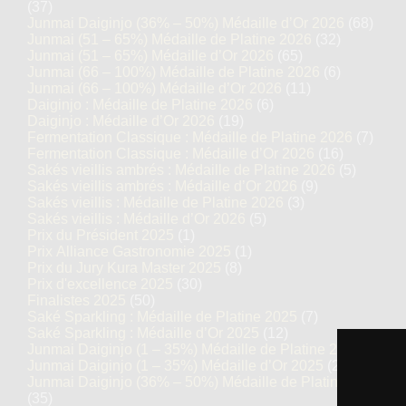
(37)
Junmai Daiginjo (36% – 50%) Médaille d’Or 2026
(68)
Junmai (51 – 65%) Médaille de Platine 2026
(32)
Junmai (51 – 65%) Médaille d’Or 2026
(65)
Junmai (66 – 100%) Médaille de Platine 2026
(6)
Junmai (66 – 100%) Médaille d’Or 2026
(11)
Daiginjo : Médaille de Platine 2026
(6)
Daiginjo : Médaille d’Or 2026
(19)
Fermentation Classique : Médaille de Platine 2026
(7)
Fermentation Classique : Médaille d’Or 2026
(16)
Sakés vieillis ambrés : Médaille de Platine 2026
(5)
Sakés vieillis ambrés : Médaille d’Or 2026
(9)
Sakés vieillis : Médaille de Platine 2026
(3)
Sakés vieillis : Médaille d’Or 2026
(5)
Prix du Président 2025
(1)
Prix Alliance Gastronomie 2025
(1)
Prix du Jury Kura Master 2025
(8)
Prix d'excellence 2025
(30)
Finalistes 2025
(50)
Saké Sparkling : Médaille de Platine 2025
(7)
Saké Sparkling : Médaille d’Or 2025
(12)
Junmai Daiginjo (1 – 35%) Médaille de Platine 2025
(14)
Junmai Daiginjo (1 – 35%) Médaille d’Or 2025
(27)
Junmai Daiginjo (36% – 50%) Médaille de Platine 2025
(35)