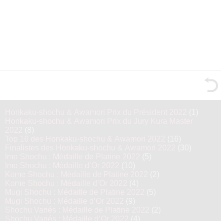
Honkaku-shochu & Awamori Prix du Président 2022
(1)
Honkaku-shochu & Awamori Prix du Jury Kura Master
2022
(8)
Top 16 des Honkaku-shochu & Awamori 2022
(16)
Finalistes des Honkaku-shochu & Awamori 2022
(30)
Imo Shochu : Médaille de Platine 2022
(5)
Imo Shochu : Médaille d’Or 2022
(10)
Kome Shochu : Médaille de Platine 2022
(2)
Kome Shochu : Médaille d’Or 2022
(4)
Mugi Shochu : Médaille de Platine 2022
(5)
Mugi Shochu : Médaille d’Or 2022
(9)
Shochu Variés : Médaille de Platine 2022
(2)
Shochu Variés : Médaille d’Or 2022
(4)