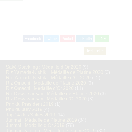
Facebook
Twitter
Pocket
LinkedIn
LINE
Rechercher :
Saké Sparkling : Médaille d’Or 2020
(9)
Riz Yamada-Nishiki : Médaille de Platine 2020
(3)
Riz Yamada-Nishiki : Médaille d’Or 2020
(15)
Riz Omachi : Médaille de Platine 2020
(3)
Riz Omachi : Médaille d’Or 2020
(11)
Riz Dewa-sansan : Médaille de Platine 2020
(3)
Riz Dewa-sansan : Médaille d’Or 2020
(3)
Prix du Président 2019
(1)
Prix du Jury 2019
(4)
Top 14 des Sakés 2019
(14)
Junmai : Médaille de Platine 2019
(34)
Junmai : Médaille d’Or 2019
(78)
Junmai Daiginjo : Médaille de Platine 2019
(32)