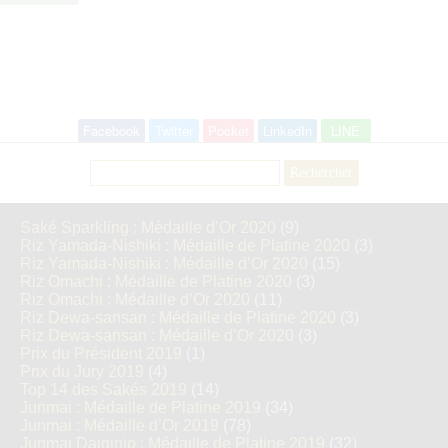
Facebook
Twitter
Pocket
LinkedIn
LINE
Rechercher :
Saké Sparkling : Médaille d’Or 2020
(9)
Riz Yamada-Nishiki : Médaille de Platine 2020
(3)
Riz Yamada-Nishiki : Médaille d’Or 2020
(15)
Riz Omachi : Médaille de Platine 2020
(3)
Riz Omachi : Médaille d’Or 2020
(11)
Riz Dewa-sansan : Médaille de Platine 2020
(3)
Riz Dewa-sansan : Médaille d’Or 2020
(3)
Prix du Président 2019
(1)
Prix du Jury 2019
(4)
Top 14 des Sakés 2019
(14)
Junmai : Médaille de Platine 2019
(34)
Junmai : Médaille d’Or 2019
(78)
Junmai Daiginjo : Médaille de Platine 2019
(32)