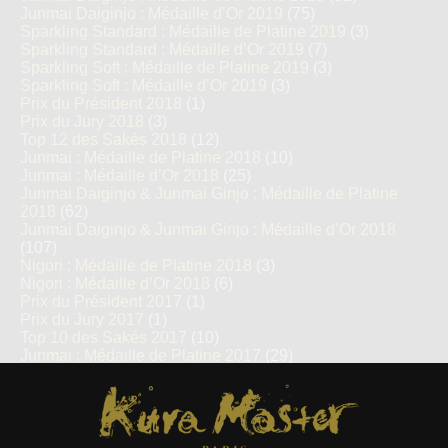
Junmai Daiginjo : Médaille d’Or 2019
(75)
Sparkling Standard : Médaille de Platine 2019
(3)
Sparkling Standard : Médaille d’Or 2019
(7)
Sparkling Soft : Médaille de Platine 2019
(3)
Sparkling Soft : Médaille d’Or 2019
(3)
Prix du Président 2018
(1)
Prix du Jury 2018
(3)
Top 12 des Sakés 2018
(12)
Junmai : Médaille de Platine 2018
(10)
Junmai : Médaille d’Or 2018
(25)
Junmai Daiginjo & Junmai Ginjo : Médaille de Platine
2018
(62)
Junmai Daiginjo & Junmai Ginjo : Médaille d’Or 2018
(107)
Nigori : Médaille de Platine 2018
(3)
Nigori : Médaille d’Or 2018
(6)
Prix du Président 2017
(1)
Prix du Jury 2017
(1)
Top 10 des Sakés 2017
(10)
Junmai : Médaille de Platine 2017
(29)
Junmai : Médaille d’Or 2017
(65)
Kura Master Paris
Junmai Daiginjo : Médaille de Platine 2017
(28)
Junmai Daiginjo : Médaille d’Or 2017
(58)
Honkaku Shochu & Awamori
(270)
Honkaku-shochu & Awamori Prix du Jury Kura Master