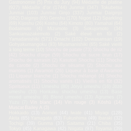
Gastronomie
(5)
Prix du Jury
(94)
Médaille de platine
(927)
Médaille d’or
(1744)
Junmai
(347)
Tokubetsu
Junmai
(103)
Junmai Ginjo
(337)
Junmai Daiginjo
(682)
Daiginjo
(65)
Genshu
(170)
Nigori
(12)
Sparkling
(69)
Kijoshu
(26)
Koshu
(64)
Kimoto
(80)
Yamahaï
(64)
Bodaïmoto
(4)
Mizumoto
(3)
Sokujomoto
(34)
Sankiamazakemoto
(2)
Saké élevé en fût
(2)
Yamadanishiki
(571)
Omachi
(102)
Dewasansan
(19)
Gohyakumangoku
(93)
Miyamanishiki
(65)
Saké vieilli
à long terme
(10)
Shochu de patate
(73)
Shochu de riz
(42)
Shochu d'orge
(59)
Shochu de sucre brun
(17)
Shochu de sarrasin
(2)
Kasutori Shochu
(11)
Shochu
de carotte
(2)
Shochu de sésame
(2)
Shochu aux
marrons
(1)
Awamori
(26)
Liqueur à base d'Awamori
(1)
Liqueur blanche
(1)
Shochu mélangé
(4)
Shochu
aromatisés
(1)
Shochu variés
(1)
Vieillis en fût
(32)
Spiritueux
(11)
Umeshu
(80)
Jōryū umeshu
(16)
Jōzō
umeshu
(33)
Honkaku shochu umeshu
(13)
Base
mixed umeshu
(6)
Blend umeshu
(13)
Agrumes
(7)
Yuzu
(7)
Vin blanc
(14)
Vin rouge
(3)
Kōshū
(14)
Muscat Bailey A
(3)
Hokkaido
(13)
Aomori
(44)
Iwate
(41)
Miyagi
(128)
Akita
(65)
Yamagata
(83)
Fukushima
(49)
Ibaraki
(32)
Tochigi
(39)
Gunma
(37)
Saitama
(21)
Chiba
(35)
Tokyo
(45)
Kanagawa
(42)
Niigata
(97)
Toyama
(39)