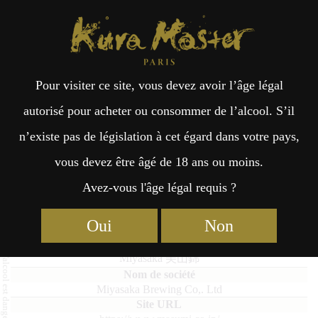
Kura Master Paris
Recherche
Kuramoto
Points de vente
Fr
日
Pour visiter ce site, vous devez avoir l’âge légal
an
本
Masumi Miyasaka Miyamanishiki
autorisé pour acheter ou consommer de l’alcool. S’il
n’existe pas de législation à cet égard dans votre pays,
çai
語
vous devez être âgé de 18 ans ou moins.
Avez-vous l'âge légal requis ?
Junmai Daiginjo & Junmai Ginjo : Médaille d’Or 2018
s
Oui
Non
Masumi Miyasaka Miyamanishiki
Miyasaka 美山錦
Miyasaka Brewing Co,. Ltd