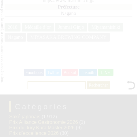
L'abus d'alcool est dangereux pour la santé, à consommer avec modération.
https://www.masumi.co.jp/
Nagano
2018
Médaille d’or
Junmai Ginjo
Miyamanishiki
Nagano
MIYASAKA BREWING COMPANY
Facebook
Twitter
Pocket
LinkedIn
LINE
Rechercher :
Catégories
Saké japonais
(1 912)
Prix Alliance Gastronomie 2026
(1)
Prix du Jury Kura Master 2026
(9)
Prix d’excellence 2026
(30)