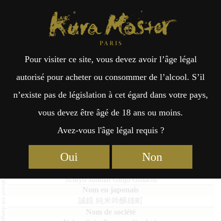
Kura Master Paris
Recherche
Kuramoto
Points de vente
Fr
日
Pour visiter ce site, vous devez avoir l’âge légal
an
本
Seikyo Junmai Ginjo Omachi
autorisé pour acheter ou consommer de l’alcool. S’il
n’existe pas de législation à cet égard dans votre pays,
çai
語
vous devez être âgé de 18 ans ou moins.
Avez-vous l'âge légal requis ?
Junmai : Médaille de Platine 2021
s
Junmai : Médaille d’Or 2020
Oui
Non
Seikyo Junmai Ginjo Omachi
誠鏡 純米吟醸雄町