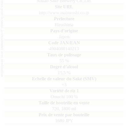
L'abus d'alcool est dangereux pour la santé, à consommer avec modération.
Nakao Sake Brewery Co.,Ltd.
http://www.maboroshi.co.jp
Hiroshima
Japon
4904088140213
55
%
15.5
%
+3
Omachi
100
720, 1800
ml
1680 JPY