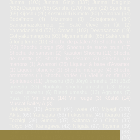
Junmai
(103)
Junmai Ginjo
(337)
Junmai Daiginjo
(682)
Daiginjo
(65)
Genshu
(170)
Nigori
(12)
Sparkling
(69)
Kijoshu
(26)
Koshu
(64)
Kimoto
(80)
Yamahaï
(64)
Bodaïmoto
(4)
Mizumoto
(3)
Sokujomoto
(34)
Sankiamazakemoto
(2)
Saké élevé en fût
(2)
Yamadanishiki
(571)
Omachi
(102)
Dewasansan
(19)
Gohyakumangoku
(93)
Miyamanishiki
(65)
Saké vieilli
à long terme
(10)
Shochu de patate
(73)
Shochu de riz
(42)
Shochu d'orge
(59)
Shochu de sucre brun
(17)
Shochu de sarrasin
(2)
Kasutori Shochu
(11)
Shochu
de carotte
(2)
Shochu de sésame
(2)
Shochu aux
marrons
(1)
Awamori
(26)
Liqueur à base d'Awamori
(1)
Liqueur blanche
(1)
Shochu mélangé
(4)
Shochu
aromatisés
(1)
Shochu variés
(1)
Vieillis en fût
(32)
Spiritueux
(11)
Umeshu
(80)
Jōryū umeshu
(16)
Jōzō
umeshu
(33)
Honkaku shochu umeshu
(13)
Base
mixed umeshu
(6)
Blend umeshu
(13)
Agrumes
(7)
Yuzu
(7)
Vin blanc
(14)
Vin rouge
(3)
Kōshū
(14)
Muscat Bailey A
(3)
Hokkaido
(13)
Aomori
(44)
Iwate
(41)
Miyagi
(128)
Akita
(65)
Yamagata
(83)
Fukushima
(49)
Ibaraki
(32)
Tochigi
(39)
Gunma
(37)
Saitama
(21)
Chiba
(35)
Tokyo
(45)
Kanagawa
(42)
Niigata
(97)
Toyama
(39)
Ishikawa
(46)
Fukui
(46)
Yamanashi
(36)
Nagano
(88)
Gifu
(83)
Shizuoka
(59)
Aichi
(23)
Mie
(67)
Shiga
(26)