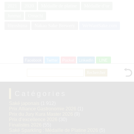
2021
2020
Médaille de platine
Médaille d’or
Junmai
Omachi
Hiroshima
Nakao Sake Brewery
WeWantSake.com
Facebook
Twitter
Pocket
LinkedIn
LINE
Rechercher :
Catégories
Saké japonais
(1 912)
Prix Alliance Gastronomie 2026
(1)
Prix du Jury Kura Master 2026
(9)
Prix d’excellence 2026
(30)
Finalistes 2026
(55)
Saké Sparkling : Médaille de Platine 2026
(5)