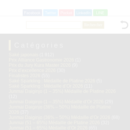
Facebook
Twitter
Pocket
LinkedIn
LINE
Rechercher :
Catégories
Saké japonais
(1 912)
Prix Alliance Gastronomie 2026
(1)
Prix du Jury Kura Master 2026
(9)
Prix d’excellence 2026
(30)
Finalistes 2026
(55)
Saké Sparkling : Médaille de Platine 2026
(5)
Saké Sparkling : Médaille d’Or 2026
(11)
Junmai Daiginjo (1 – 35%) Médaille de Platine 2026
(12)
Junmai Daiginjo (1 – 35%) Médaille d’Or 2026
(29)
Junmai Daiginjo (36% – 50%) Médaille de Platine
2026
(37)
Junmai Daiginjo (36% – 50%) Médaille d’Or 2026
(68)
Junmai (51 – 65%) Médaille de Platine 2026
(32)
Junmai (51 – 65%) Médaille d’Or 2026
(65)