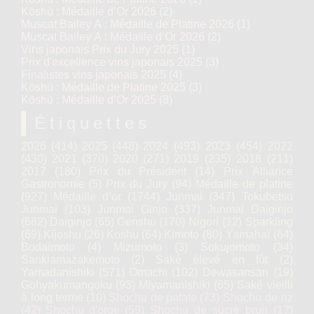
Kōshū : Médaille d’Or 2026
(2)
Muscat Bailey A : Médaille de Platine 2026
(1)
Muscat Bailey A : Médaille d’Or 2026
(2)
Vins japonais Prix du Jury 2025
(1)
Prix d'excellence vins japonais 2025
(3)
Finalistes vins japonais 2025
(4)
Kōshū : Médaille de Platine 2025
(3)
Kōshū : Médaille d’Or 2025
(8)
Étiquettes
2026
(414)
2025
(448)
2024
(493)
2023
(454)
2022
(430)
2021
(370)
2020
(271)
2019
(235)
2018
(211)
2017
(180)
Prix du Président
(14)
Prix Alliance
Gastronomie
(5)
Prix du Jury
(94)
Médaille de platine
(927)
Médaille d’or
(1744)
Junmai
(347)
Tokubetsu
Junmai
(103)
Junmai Ginjo
(337)
Junmai Daiginjo
(682)
Daiginjo
(65)
Genshu
(170)
Nigori
(12)
Sparkling
(69)
Kijoshu
(26)
Koshu
(64)
Kimoto
(80)
Yamahaï
(64)
Bodaïmoto
(4)
Mizumoto
(3)
Sokujomoto
(34)
Sankiamazakemoto
(2)
Saké élevé en fût
(2)
Yamadanishiki
(571)
Omachi
(102)
Dewasansan
(19)
Gohyakumangoku
(93)
Miyamanishiki
(65)
Saké vieilli
à long terme
(10)
Shochu de patate
(73)
Shochu de riz
(42)
Shochu d'orge
(59)
Shochu de sucre brun
(17)