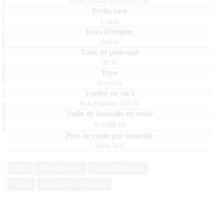
L'abus d'alcool est dangereux pour la santé, à consommer avec modération.
https://www.ippongi.co.jp
Fukui
Japon
30
%
Genshu
Sakahomare
100
その他
ml
5000 JPY
2022
Médaille d’or
Junmai Daiginjo
Fukui
Ippongi Kubohonten