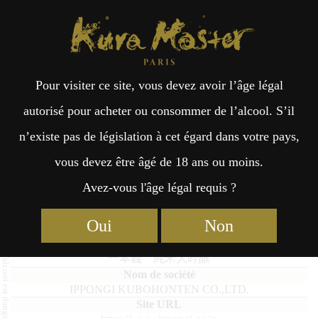
Kura Master Paris
Recherche
Kuramoto
Points de vente
Fr
日
Pour visiter ce site, vous devez avoir l’âge légal
an
本
IPPONGI JUNMAIDAIGINJO
autorisé pour acheter ou consommer de l’alcool. S’il
n’existe pas de législation à cet égard dans votre pays,
çai
語
vous devez être âgé de 18 ans ou moins.
Avez-vous l'âge légal requis ?
Junmai Daiginjo : Médaille d’Or 2022
s
Oui
Non
IPPONGI JUNMAIDAIGINJO
一本義 純米大吟醸
IPPONGI KUBOHONTEN CO.,LTD.