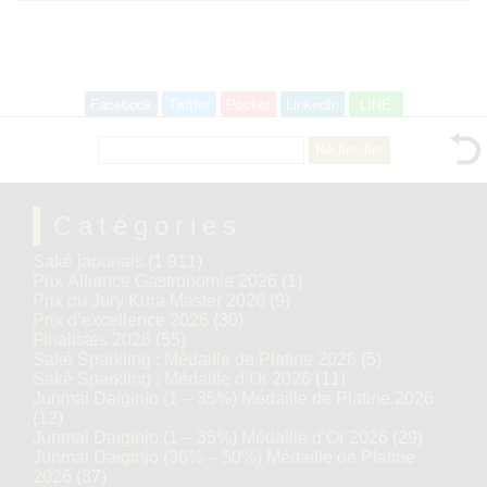
Facebook
Twitter
Pocket
LinkedIn
LINE
Rechercher :
Catégories
Saké japonais
(1 911)
Prix Alliance Gastronomie 2026
(1)
Prix du Jury Kura Master 2026
(9)
Prix d’excellence 2026
(30)
Finalistes 2026
(55)
Saké Sparkling : Médaille de Platine 2026
(5)
Saké Sparkling : Médaille d’Or 2026
(11)
Junmai Daiginjo (1 – 35%) Médaille de Platine 2026
(12)
Junmai Daiginjo (1 – 35%) Médaille d’Or 2026
(29)
Junmai Daiginjo (36% – 50%) Médaille de Platine
2026
(37)