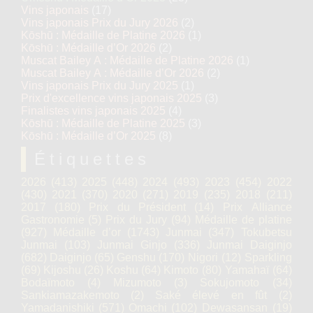
Vins japonais
(17)
Vins japonais Prix du Jury 2026
(2)
Kōshū : Médaille de Platine 2026
(1)
Kōshū : Médaille d’Or 2026
(2)
Muscat Bailey A : Médaille de Platine 2026
(1)
Muscat Bailey A : Médaille d’Or 2026
(2)
Vins japonais Prix du Jury 2025
(1)
Prix d'excellence vins japonais 2025
(3)
Finalistes vins japonais 2025
(4)
Kōshū : Médaille de Platine 2025
(3)
Kōshū : Médaille d’Or 2025
(8)
Étiquettes
2026
(413)
2025
(448)
2024
(493)
2023
(454)
2022
(430)
2021
(370)
2020
(271)
2019
(235)
2018
(211)
2017
(180)
Prix du Président
(14)
Prix Alliance
Gastronomie
(5)
Prix du Jury
(94)
Médaille de platine
(927)
Médaille d’or
(1743)
Junmai
(347)
Tokubetsu
Junmai
(103)
Junmai Ginjo
(336)
Junmai Daiginjo
(682)
Daiginjo
(65)
Genshu
(170)
Nigori
(12)
Sparkling
(69)
Kijoshu
(26)
Koshu
(64)
Kimoto
(80)
Yamahaï
(64)
Bodaïmoto
(4)
Mizumoto
(3)
Sokujomoto
(34)
Sankiamazakemoto
(2)
Saké élevé en fût
(2)
Yamadanishiki
(571)
Omachi
(102)
Dewasansan
(19)