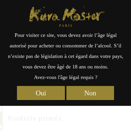
Kura Master Paris
Recherche
Kuramoto
Points de vente
Fr
日
Morita Kinshachi Shuzo
Pour visiter ce site, vous devez avoir l’âge légal
an
本
autorisé pour acheter ou consommer de l’alcool. S’il
MoritaKinshachiShuzo Co.,LTD
n’existe pas de législation à cet égard dans votre pays,
çai
語
9-112 Kamezaki-town, Handa-city
vous devez être âgé de 18 ans ou moins.
Aichi 475-0023
Avez-vous l'âge légal requis ?
s
https://www.kinshachi.co.jp/
Oui
Non
Produits primés