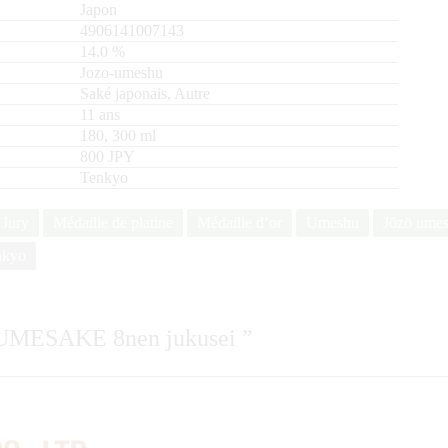
Japon
4906141007143
14.0
%
Jozo-umeshu
Saké japonais, Autre
11 ans
180, 300
ml
800 JPY
Tenkyo
 Jury
Médaille de platine
Médaille d’or
Umeshu
Jōzō ume
nkyo
UMESAKE 8nen jukusei
”