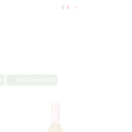
Fr
日
an
本
çai
語
4
Top 3 Umeshu 2024
s