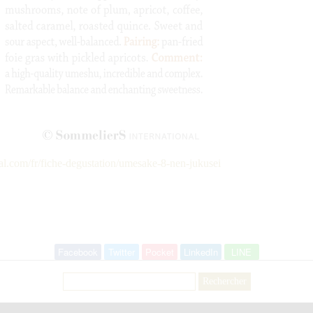
al.com/fr/fiche-degustation/umesake-8-nen-jukusei
Facebook
Twitter
Pocket
LinkedIn
LINE
Rechercher :