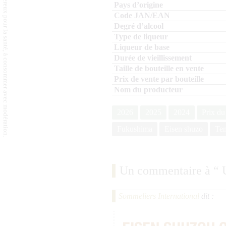
L'abus d'alcool est dangereux pour la santé, à consommer avec modération.
2026
2025
2024
Prix du
Fukushima
Eisen shuzo
Te
Un commentaire à “
Sommeliers International
dit :