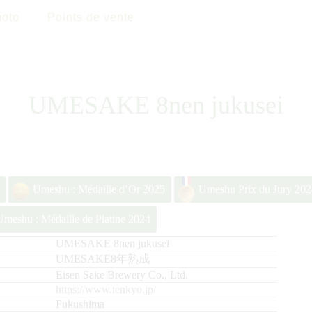
oto
Points de vente
UMESAKE 8nen jukusei
Umeshu : Médaille d’Or 2025
Umeshu Prix du Jury 202
Umeshu : Médaille de Platine 2024
UMESAKE 8nen jukusei
UMESAKE8年熟成
Eisen Sake Brewery Co., Ltd.
https://www.tenkyo.jp/
Fukushima