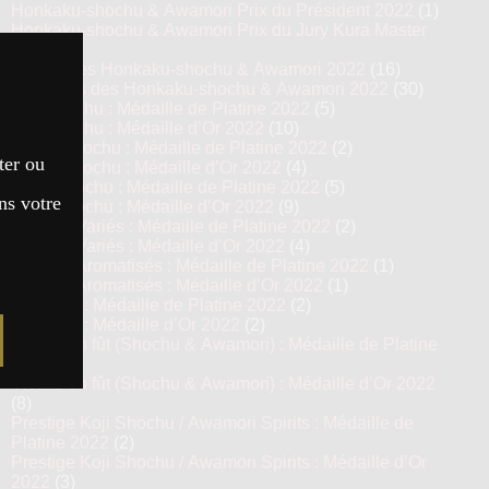
Honkaku-shochu & Awamori Prix du Président 2022
(1)
Honkaku-shochu & Awamori Prix du Jury Kura Master
2022
(8)
Top 16 des Honkaku-shochu & Awamori 2022
(16)
Finalistes des Honkaku-shochu & Awamori 2022
(30)
Imo Shochu : Médaille de Platine 2022
(5)
Imo Shochu : Médaille d’Or 2022
(10)
Kome Shochu : Médaille de Platine 2022
(2)
ter ou
Kome Shochu : Médaille d’Or 2022
(4)
Mugi Shochu : Médaille de Platine 2022
(5)
ns votre
Mugi Shochu : Médaille d’Or 2022
(9)
Shochu Variés : Médaille de Platine 2022
(2)
Shochu Variés : Médaille d’Or 2022
(4)
Shochu Aromatisés : Médaille de Platine 2022
(1)
Shochu Aromatisés : Médaille d’Or 2022
(1)
Awamori : Médaille de Platine 2022
(2)
Awamori : Médaille d’Or 2022
(2)
Vieillis en fût (Shochu & Awamori) : Médaille de Platine
2022
(4)
Vieillis en fût (Shochu & Awamori) : Médaille d’Or 2022
(8)
Prestige Koji Shochu / Awamori Spirits : Médaille de
Platine 2022
(2)
Prestige Koji Shochu / Awamori Spirits : Médaille d’Or
2022
(3)