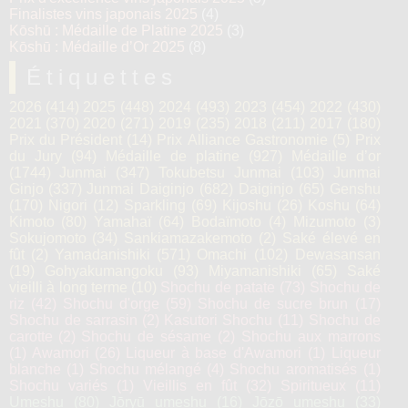
Finalistes vins japonais 2025
(4)
Kōshū : Médaille de Platine 2025
(3)
Kōshū : Médaille d’Or 2025
(8)
Étiquettes
2026
(414)
2025
(448)
2024
(493)
2023
(454)
2022
(430)
2021
(370)
2020
(271)
2019
(235)
2018
(211)
2017
(180)
Prix du Président
(14)
Prix Alliance Gastronomie
(5)
Prix
du Jury
(94)
Médaille de platine
(927)
Médaille d’or
(1744)
Junmai
(347)
Tokubetsu Junmai
(103)
Junmai
Ginjo
(337)
Junmai Daiginjo
(682)
Daiginjo
(65)
Genshu
(170)
Nigori
(12)
Sparkling
(69)
Kijoshu
(26)
Koshu
(64)
Kimoto
(80)
Yamahaï
(64)
Bodaïmoto
(4)
Mizumoto
(3)
Sokujomoto
(34)
Sankiamazakemoto
(2)
Saké élevé en
fût
(2)
Yamadanishiki
(571)
Omachi
(102)
Dewasansan
(19)
Gohyakumangoku
(93)
Miyamanishiki
(65)
Saké
vieilli à long terme
(10)
Shochu de patate
(73)
Shochu de
riz
(42)
Shochu d'orge
(59)
Shochu de sucre brun
(17)
Shochu de sarrasin
(2)
Kasutori Shochu
(11)
Shochu de
carotte
(2)
Shochu de sésame
(2)
Shochu aux marrons
(1)
Awamori
(26)
Liqueur à base d'Awamori
(1)
Liqueur
blanche
(1)
Shochu mélangé
(4)
Shochu aromatisés
(1)
Shochu variés
(1)
Vieillis en fût
(32)
Spiritueux
(11)
Umeshu
(80)
Jōryū umeshu
(16)
Jōzō umeshu
(33)