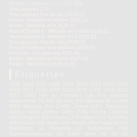
Umeshu : Médaille d’Or 2023
(23)
Vins japonais
(17)
Vins japonais Prix du Jury 2026
(2)
Kōshū : Médaille de Platine 2026
(1)
Kōshū : Médaille d’Or 2026
(2)
Muscat Bailey A : Médaille de Platine 2026
(1)
Muscat Bailey A : Médaille d’Or 2026
(2)
Vins japonais Prix du Jury 2025
(1)
Prix d'excellence vins japonais 2025
(3)
Finalistes vins japonais 2025
(4)
Kōshū : Médaille de Platine 2025
(3)
Kōshū : Médaille d’Or 2025
(8)
Étiquettes
2026
(413)
2025
(448)
2024
(493)
2023
(454)
2022
(430)
2021
(370)
2020
(271)
2019
(235)
2018
(211)
2017
(180)
Prix du Président
(14)
Prix Alliance
Gastronomie
(5)
Prix du Jury
(94)
Médaille de platine
(927)
Médaille d’or
(1743)
Junmai
(347)
Tokubetsu
Junmai
(103)
Junmai Ginjo
(336)
Junmai Daiginjo
(682)
Daiginjo
(65)
Genshu
(170)
Nigori
(12)
Sparkling
(69)
Kijoshu
(26)
Koshu
(64)
Kimoto
(80)
Yamahaï
(64)
Bodaïmoto
(4)
Mizumoto
(3)
Sokujomoto
(34)
Sankiamazakemoto
(2)
Saké élevé en fût
(2)