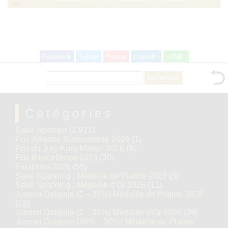
Facebook
Twitter
Pocket
LinkedIn
LINE
Rechercher :
Catégories
Saké japonais
(1 911)
Prix Alliance Gastronomie 2026
(1)
Prix du Jury Kura Master 2026
(9)
Prix d’excellence 2026
(30)
Finalistes 2026
(55)
Saké Sparkling : Médaille de Platine 2026
(5)
Saké Sparkling : Médaille d’Or 2026
(11)
Junmai Daiginjo (1 – 35%) Médaille de Platine 2026
(12)
Junmai Daiginjo (1 – 35%) Médaille d’Or 2026
(29)
Junmai Daiginjo (36% – 50%) Médaille de Platine