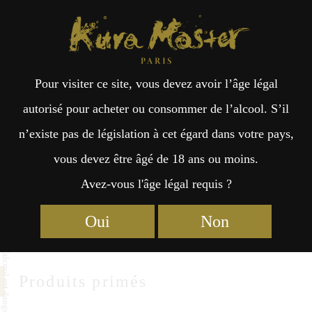
Kura Master Paris
Recherche
Kuramoto
Points de vente
Fr
日
JOYO-SHUZO
Pour visiter ce site, vous devez avoir l’âge légal
an
本
autorisé pour acheter ou consommer de l’alcool. S’il
JOYO-SHUZO CO.,LTD.
n’existe pas de législation à cet égard dans votre pays,
çai
語
34-1 Kubono Nashima,Joyo-City,
vous devez être âgé de 18 ans ou moins.
Kyoto 610-0116
Avez-vous l'âge légal requis ?
s
http://www.joyo-shuzo.co.jp
Oui
Non
Produits primés