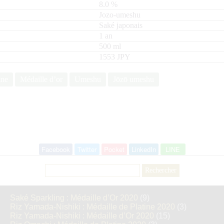
8.0
%
Jozo-umeshu
Saké japonais
1 an
500
ml
1553 JPY
ine
Médaille d’or
Umeshu
Jōzō umeshu
Facebook
Twitter
Pocket
LinkedIn
LINE
Rechercher :
Saké Sparkling : Médaille d’Or 2020
(9)
Riz Yamada-Nishiki : Médaille de Platine 2020
(3)
Riz Yamada-Nishiki : Médaille d’Or 2020
(15)