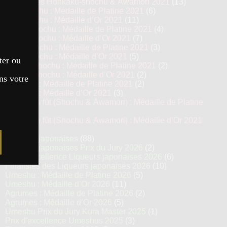
Top 13 des Honkaku-shochu & Awamori 2021
(13)
Imo Shochu : Médaille de Platine 2021
(6)
Imo Shochu : Médaille d’Or 2021
(11)
Kome Shochu : Médaille de Platine 2021
(4)
Kome Shochu : Médaille d’Or 2021
(7)
Mugi Shochu : Médaille de Platine 2021
(3)
Mugi Shochu : Médaille d’Or 2021
(5)
ter ou
Kokuto Shochu : Médaille de Platine 2021
(2)
Kokuto Shochu : Médaille d’Or 2021
(2)
ns votre
Awamori : Médaille de Platine 2021
(2)
Awamori : Médaille d’Or 2021
(3)
Vieillis en fût (Shochu & Awamori) : Médaille de Platine
2021
(3)
Vieillis en fût (Shochu & Awamori) : Médaille d’Or 2021
(6)
Liqueurs japonaises
(88)
Liqueurs japonaises Prix du Jury 2026
(2)
Prix d’excellence Liqueurs japonaises 2026
(6)
Finalistes des Liqueurs japonaises 2026
(10)
Umeshu : Médaille de Platine 2026
(5)
Umeshu : Médaille d’Or 2026
(11)
Agrumes : Médaille de Platine 2026
(2)
Agrumes : Médaille d’Or 2026
(5)
Umeshu Prix du Jury Kura Master 2025
(1)
Prix d'excellence Umeshus 2025
(3)