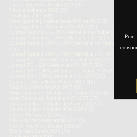
Prix du Jury Kura Master 2025
(8)
Prix d'excellence 2025
(30)
Finalistes 2025
(50)
Saké Sparkling : Médaille de Platine 2025
(7)
Saké Sparkling : Médaille d’Or 2025
(12)
Junmai Daiginjo (1 – 35%) Médaille de Platine 2025
(14)
Pour 
Junmai Daiginjo (1 – 35%) Médaille d’Or 2025
(27)
Junmai Daiginjo (36% – 50%) Médaille de Platine 2025
consomm
(35)
Junmai Daiginjo (36% – 50%) Médaille d’Or 2025
(69)
Junmai (51 – 65%) Médaille de Platine 2025
(35)
Junmai (51 – 65%) Médaille d’Or 2025
(70)
Junmai (66 – 100%) Médaille de Platine 2025
(6)
Junmai (66 – 100%) Médaille d’Or 2025
(10)
Daiginjo : Médaille de Platine 2025
(11)
Daiginjo : Médaille d’Or 2025
(18)
Moto Classique : Médaille de Platine 2025
(8)
Moto Classique : Médaille d’Or 2025
(17)
Sakés Vieillis : Médaille de Platine 2025
(7)
Sakés Vieillis : Médaille d’Or 2025
(12)
Prix du Président 2024
(1)
Prix Alliance Gastronomie 2024
(1)
Prix du Jury Kura Master 2024
(6)
Top 24 des Sakés 2024
(24)
Finalistes 2024
(40)