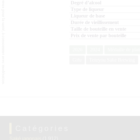
L'abus d'alcool est dangereux pour la santé, à consommer avec modération.
2026
2024
Médaille de plat
Gifu
Tenryou Sake Brewing
Catégories
Saké japonais
(1 912)