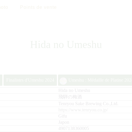
oto
Points de vente
Hida no Umeshu
Finalistes d'Umeshu 2024
Umeshu : Médaille de Platine 202
Hida no Umeshu
飛騨の梅酒
Tenryou Sake Brewing Co.,Ltd.
https://www.tenryou.co.jp/
Gifu
Japon
4907138360005