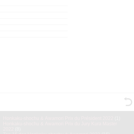
Honkaku-shochu & Awamori Prix du Président 2022
(1)
Honkaku-shochu & Awamori Prix du Jury Kura Master
2022
(8)