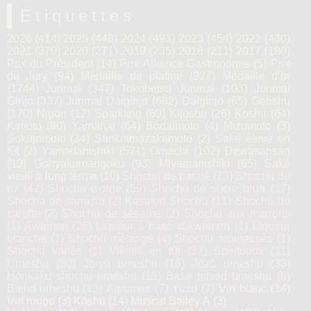
Étiquettes
2026
(414)
2025
(448)
2024
(493)
2023
(454)
2022
(430)
2021
(370)
2020
(271)
2019
(235)
2018
(211)
2017
(180)
Prix du Président
(14)
Prix Alliance Gastronomie
(5)
Prix
du Jury
(94)
Médaille de platine
(927)
Médaille d’or
(1744)
Junmai
(347)
Tokubetsu Junmai
(103)
Junmai
Ginjo
(337)
Junmai Daiginjo
(682)
Daiginjo
(65)
Genshu
(170)
Nigori
(12)
Sparkling
(69)
Kijoshu
(26)
Koshu
(64)
Kimoto
(80)
Yamahaï
(64)
Bodaïmoto
(4)
Mizumoto
(3)
Sokujomoto
(34)
Sankiamazakemoto
(2)
Saké élevé en
fût
(2)
Yamadanishiki
(571)
Omachi
(102)
Dewasansan
(19)
Gohyakumangoku
(93)
Miyamanishiki
(65)
Saké
vieilli à long terme
(10)
Shochu de patate
(73)
Shochu de
riz
(42)
Shochu d'orge
(59)
Shochu de sucre brun
(17)
Shochu de sarrasin
(2)
Kasutori Shochu
(11)
Shochu de
carotte
(2)
Shochu de sésame
(2)
Shochu aux marrons
(1)
Awamori
(26)
Liqueur à base d'Awamori
(1)
Liqueur
blanche
(1)
Shochu mélangé
(4)
Shochu aromatisés
(1)
Shochu variés
(1)
Vieillis en fût
(32)
Spiritueux
(11)
Umeshu
(80)
Jōryū umeshu
(16)
Jōzō umeshu
(33)
Honkaku shochu umeshu
(13)
Base mixed umeshu
(6)
Blend umeshu
(13)
Agrumes
(7)
Yuzu
(7)
Vin blanc
(14)
Vin rouge
(3)
Kōshū
(14)
Muscat Bailey A
(3)