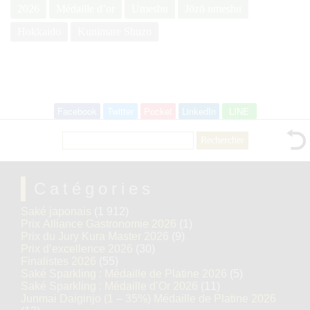
2026
Médaille d’or
Umeshu
Jōzō umeshu
Hokkaido
Kunimare Shuzo
Facebook
Twitter
Pocket
LinkedIn
LINE
Rechercher :
Catégories
Saké japonais
(1 912)
Prix Alliance Gastronomie 2026
(1)
Prix du Jury Kura Master 2026
(9)
Prix d’excellence 2026
(30)
Finalistes 2026
(55)
Saké Sparkling : Médaille de Platine 2026
(5)
Saké Sparkling : Médaille d’Or 2026
(11)
Junmai Daiginjo (1 – 35%) Médaille de Platine 2026