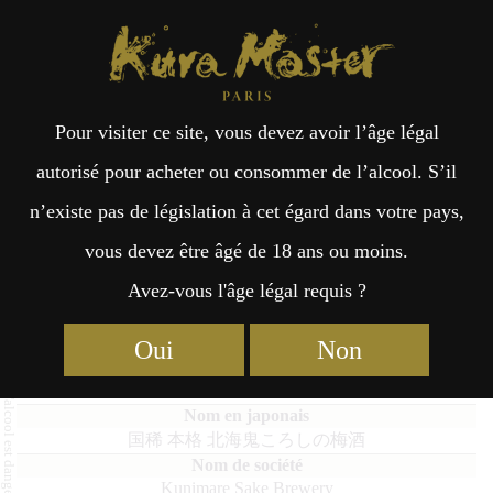
Kura Master Paris
Recherche
Kuramoto
Points de vente
Fr
日
Pour visiter ce site, vous devez avoir l’âge légal
an
本
Kunimare Honkaku Umeshu of
autorisé pour acheter ou consommer de l’alcool. S’il
Hokkai Onikoroshi
n’existe pas de législation à cet égard dans votre pays,
çai
語
vous devez être âgé de 18 ans ou moins.
Avez-vous l'âge légal requis ?
s
Umeshu : Médaille d’Or 2026
Oui
Non
Kunimare Honkaku Umeshu of Hokkai Onikoroshi
国稀 本格 北海鬼ころしの梅酒
Kunimare Sake Brewery