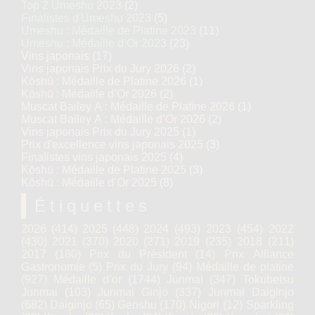
Top 2 Umeshu 2023
(2)
Finalistes d'Umeshu 2023
(5)
Umeshu : Médaille de Platine 2023
(11)
Umeshu : Médaille d’Or 2023
(23)
Vins japonais
(17)
Vins japonais Prix du Jury 2026
(2)
Kōshū : Médaille de Platine 2026
(1)
Kōshū : Médaille d’Or 2026
(2)
Muscat Bailey A : Médaille de Platine 2026
(1)
Muscat Bailey A : Médaille d’Or 2026
(2)
Vins japonais Prix du Jury 2025
(1)
Prix d'excellence vins japonais 2025
(3)
Finalistes vins japonais 2025
(4)
Kōshū : Médaille de Platine 2025
(3)
Kōshū : Médaille d’Or 2025
(8)
Étiquettes
2026
(414)
2025
(448)
2024
(493)
2023
(454)
2022
(430)
2021
(370)
2020
(271)
2019
(235)
2018
(211)
2017
(180)
Prix du Président
(14)
Prix Alliance
Gastronomie
(5)
Prix du Jury
(94)
Médaille de platine
(927)
Médaille d’or
(1744)
Junmai
(347)
Tokubetsu
Junmai
(103)
Junmai Ginjo
(337)
Junmai Daiginjo
(682)
Daiginjo
(65)
Genshu
(170)
Nigori
(12)
Sparkling