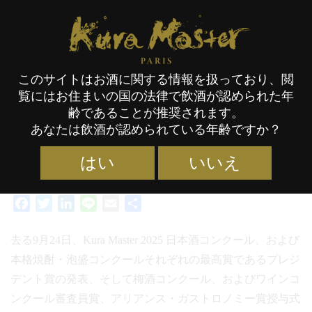
Kura Master Paris
このサイトはお酒に関する情報を扱っており、閲
覧にはお住まいの国の法律で飲酒が認められた年
2025年度授賞式
フォトギャラリー
齢であることが推奨されます。
あなたは飲酒が認められている年齢ですか？
カテゴリー :
イベント／セレモニー
,
コンクール
タグ :
17/10/2025
KM25
,
プレジデント賞
,
アリアンス ガストロノミー賞
,
審査員賞
,
日本酒
,
はい
いいえ
本格焼酎・泡盛
,
梅酒
,
ワイン
,
審査員賞授賞式関連イベント
Facebook
Twitter
LinkedIn
Line
Email
共
有
去る9月24日、Kura Master 2025 日本酒コンクール、および
本格焼酎・泡盛コンクールそれぞれの最高賞であるプレジ
デント賞の発表、そして梅酒コンクール、およびワインコ
ンクール審査員賞、アリアンス・ガストロノミー賞授与式