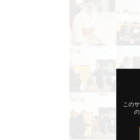
このサ
の