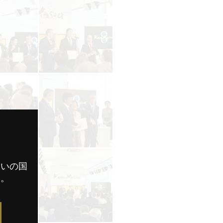
まいの国
す。