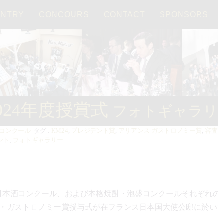
ENTRY
CONCOURS
CONTACT
SPONSORS
日本語
024年度授賞式
フォトギャラリ
コンクール
タグ :
KM24
,
プレジデント賞
,
アリアンス ガストロノミー賞
,
審査
ント
,
フォトギャラリー
ter2024日本酒コンクール、および本格焼酎・泡盛コンクールそれ
・ガストロノミー賞授与式が在フランス日本国大使公邸に於い