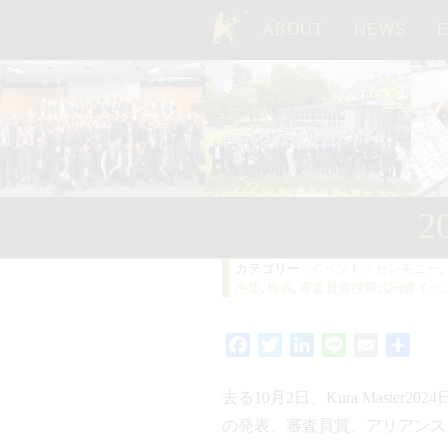
ABOUT
NEWS
TOP
2
カテゴリー :
イベント／セレモニー
,
泡盛
,
梅酒
,
審査員賞授賞式関連イベ
Facebook
Twitter
LinkedIn
Line
Email
共
有
去る10月2日、Kura Mas
の発表、審査員賞、アリアンス