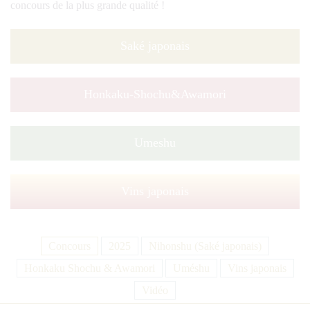
concours de la plus grande qualité !
Saké japonais
Honkaku-Shochu&Awamori
Umeshu
Vins japonais
Concours
2025
Nihonshu (Saké japonais)
Honkaku Shochu & Awamori
Uméshu
Vins japonais
Vidéo