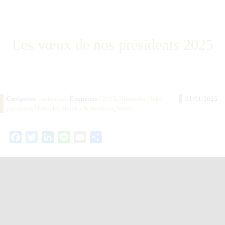
Les vœux de nos présidents 2025
Catégories :
Actualités
Étiquettes :
2025
,
Nihonshu (Saké
01/01/2025
japonais)
,
Honkaku Shochu & Awamori
,
Vidéo
Facebook
Twitter
LinkedIn
Line
Email
Partager