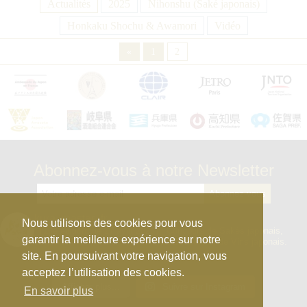
Actualités
2025
Nihonshu (Saké japonais)
Honkaku Shochu & Awamori
Vidéo
«
1
2
Abonnez-vous à notre Newsletter
kura_master_fr
Nous utilisons des cookies pour vous
【10e édition : le 27 avril 2026】
Concours de Sakés japonais,
garantir la meilleure expérience sur notre
d’Honkaku Shochu & Awamori, de Liqueurs et de Vins japonais.
site. En poursuivant votre navigation, vous
acceptez l’utilisation des cookies.
Afficher plus...
Suivre sur Instagram
En savoir plus