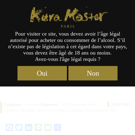
Étiquette :
2025
Kura Master Paris
Pour visiter ce site, vous devez avoir l’âge légal
Annonce des conditions d’inscription
autorisé pour acheter ou consommer de l’alcool. S’il
n’existe pas de législation à cet égard dans votre pays,
ème
pour la 9
édition de Kura Master
vous devez être âgé de 18 ans ou moins.
et présentation du nouveau concours
Avez-vous l'âge légal requis ?
autour des vins japonais !
Oui
Non
Catégories :
Concours
Étiquettes :
2025
,
Nihonshu (Saké
28/01/2025
japonais)
,
Honkaku Shochu & Awamori
,
Uméshu
,
Vins japonais
,
Vidéo
Facebook
Twitter
LinkedIn
Line
Email
Partager