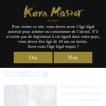
KURA GAZETTE
Kura Master Paris
Pour visiter ce site, vous devez avoir l’âge légal
LA PRÉFECTURE D’AKITA
autorisé pour acheter ou consommer de l’alcool. S’il
n’existe pas de législation à cet égard dans votre pays,
CHEZ LES AMIS D’UMAMI
vous devez être âgé de 18 ans ou moins.
Avez-vous l'âge légal requis ?
Oui
Non
07/11/2023 23:11
Facebook
Twitter
LinkedIn
Line
Email
Partager
À quelques encablures de la
place de la République dans
le Xème arrondissement de