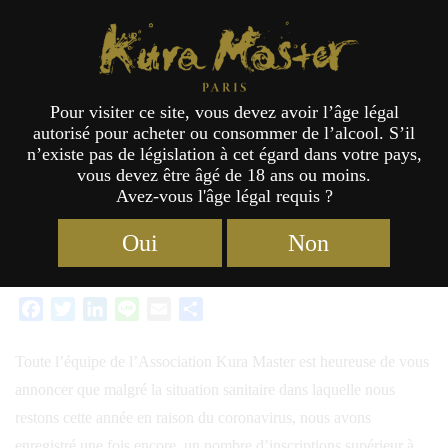
Kura Master Paris
Pour visiter ce site, vous devez avoir l’âge légal
autorisé pour acheter ou consommer de l’alcool. S’il
Kura Master 2022 : Bilan des
n’existe pas de législation à cet égard dans votre pays,
vous devez être âgé de 18 ans ou moins.
inscriptions
Avez-vous l'âge légal requis ?
Catégories :
Actualités
,
Concours
Étiquettes :
Nihonshu (Saké
17/03/2022
Oui
Non
japonais)
,
Honkaku Shochu & Awamori
Facebook
Twitter
LinkedIn
Line
Email
Partager
Toute l’équipe de l’Association Kura Master est heureuse de vous
annoncer que malgré la situation sanitaire dans laquelle nous
restons cette année en raison du coronavirus, nous avons
enregistré une fois encore, un nombre d’inscriptions supérieur à