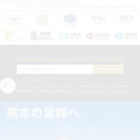
«
Le Goût du Japon – Épisode 5 : Hyôgo (II)
Kura Master met l’excellence du saké au service des ambassadeurs !!
»
Abonnez-vous à notre Newsletter
kura_master_fr
【10e édition : le 27 avril 2026】
Concours de Sakés japonais,
d’Honkaku Shochu & Awamori, de Liqueurs et de Vins japonais.