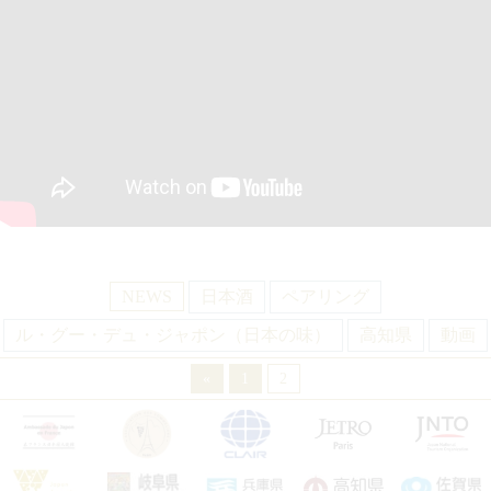
NEWS
日本酒
ペアリング
ル・グー・デュ・ジャポン（日本の味）
高知県
動画
«
1
2