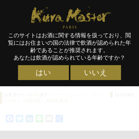
タグ:
ル・グー・デュ・ジャポン（日本
Kura Master Paris
の味）
このサイトはお酒に関する情報を扱っており、閲
覧にはお住まいの国の法律で飲酒が認められた年
ル・グー・デュ・ジャポン（日
齢であることが推奨されます。
あなたは飲酒が認められている年齢ですか？
本の味）エピソード4 : 兵庫(1)
はい
いいえ
カテゴリー :
NEWS
タグ :
ペアリング
,
ル・グー・デュ・
12/11/2021
ジャポン（日本の味）
,
兵庫県
,
動画
Facebook
Twitter
LinkedIn
Line
Email
共
有