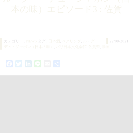
本の味）エピソード3 : 佐賀
カテゴリー :
NEWS
タグ :
日本酒
,
ペアリング
,
ル・グー・
22/09/2021
デュ・ジャポン（日本の味）
,
パリ日本文化会館
,
佐賀県
,
動画
Facebook
Twitter
LinkedIn
Line
Email
共
有