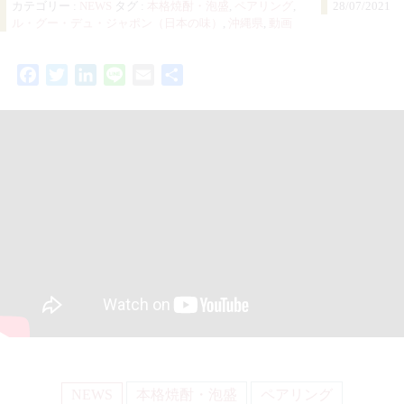
カテゴリー :
NEWS
タグ :
本格焼酎・泡盛
,
ペアリング
,
28/07/2021
ル・グー・デュ・ジャポン（日本の味）
,
沖縄県
,
動画
Facebook
Twitter
LinkedIn
Line
Email
共
有
NEWS
本格焼酎・泡盛
ペアリング