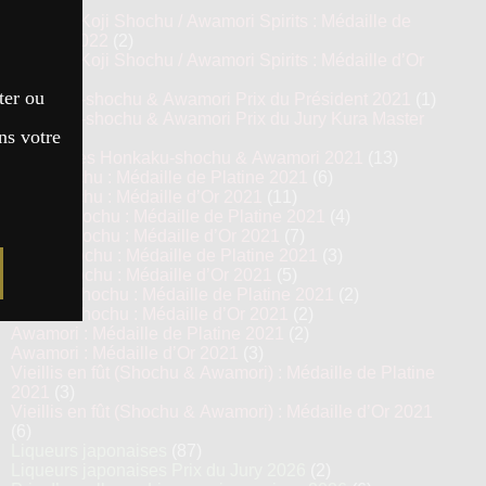
(8)
Prestige Koji Shochu / Awamori Spirits : Médaille de
Platine 2022
(2)
Prestige Koji Shochu / Awamori Spirits : Médaille d’Or
2022
(3)
ter ou
Honkaku-shochu & Awamori Prix du Président 2021
(1)
Honkaku-shochu & Awamori Prix du Jury Kura Master
ns votre
2021
(6)
Top 13 des Honkaku-shochu & Awamori 2021
(13)
Imo Shochu : Médaille de Platine 2021
(6)
Imo Shochu : Médaille d’Or 2021
(11)
Kome Shochu : Médaille de Platine 2021
(4)
Kome Shochu : Médaille d’Or 2021
(7)
Mugi Shochu : Médaille de Platine 2021
(3)
Mugi Shochu : Médaille d’Or 2021
(5)
Kokuto Shochu : Médaille de Platine 2021
(2)
Kokuto Shochu : Médaille d’Or 2021
(2)
Awamori : Médaille de Platine 2021
(2)
Awamori : Médaille d’Or 2021
(3)
Vieillis en fût (Shochu & Awamori) : Médaille de Platine
2021
(3)
Vieillis en fût (Shochu & Awamori) : Médaille d’Or 2021
(6)
Liqueurs japonaises
(87)
Liqueurs japonaises Prix du Jury 2026
(2)