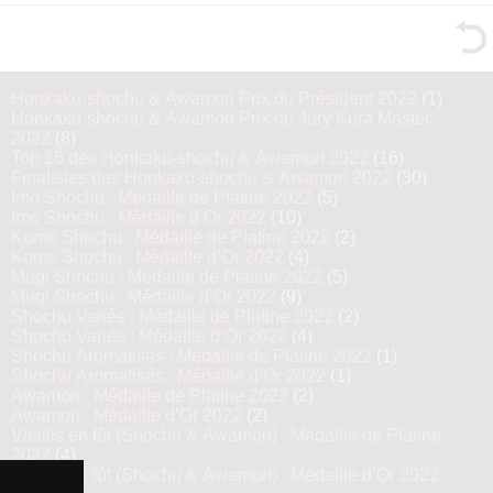
Honkaku-shochu & Awamori Prix du Président 2022
(1)
Honkaku-shochu & Awamori Prix du Jury Kura Master
2022
(8)
Top 16 des Honkaku-shochu & Awamori 2022
(16)
Finalistes des Honkaku-shochu & Awamori 2022
(30)
Imo Shochu : Médaille de Platine 2022
(5)
Imo Shochu : Médaille d’Or 2022
(10)
Kome Shochu : Médaille de Platine 2022
(2)
Kome Shochu : Médaille d’Or 2022
(4)
Mugi Shochu : Médaille de Platine 2022
(5)
Mugi Shochu : Médaille d’Or 2022
(9)
Shochu Variés : Médaille de Platine 2022
(2)
Shochu Variés : Médaille d’Or 2022
(4)
Shochu Aromatisés : Médaille de Platine 2022
(1)
Shochu Aromatisés : Médaille d’Or 2022
(1)
Awamori : Médaille de Platine 2022
(2)
Awamori : Médaille d’Or 2022
(2)
Vieillis en fût (Shochu & Awamori) : Médaille de Platine
2022
(4)
Vieillis en fût (Shochu & Awamori) : Médaille d’Or 2022