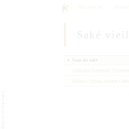
Recherche
Kuram
Saké viei
Nom du saké
Aoitenka Damonde 70Junma
Hakuro Suishu Junmai Ginj