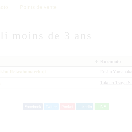
oto
Points de vente
lli moins de 3 ans
Kuramoto
ishu Reiwahomarehuji
Enshu Yamanaka
o
Takeno Tsuyu S
Facebook
Twitter
Pocket
LinkedIn
LINE