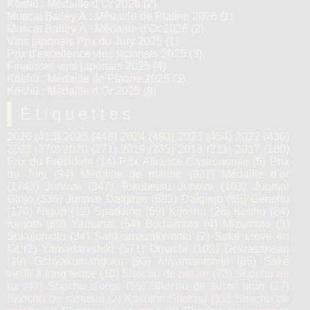
Kōshū : Médaille d’Or 2026
(2)
Muscat Bailey A : Médaille de Platine 2026
(1)
Muscat Bailey A : Médaille d’Or 2026
(2)
Vins japonais Prix du Jury 2025
(1)
Prix d'excellence vins japonais 2025
(3)
Finalistes vins japonais 2025
(4)
Kōshū : Médaille de Platine 2025
(3)
Kōshū : Médaille d’Or 2025
(8)
Étiquettes
2026
(413)
2025
(448)
2024
(493)
2023
(454)
2022
(430)
2021
(370)
2020
(271)
2019
(235)
2018
(211)
2017
(180)
Prix du Président
(14)
Prix Alliance Gastronomie
(5)
Prix
du Jury
(94)
Médaille de platine
(927)
Médaille d’or
(1743)
Junmai
(347)
Tokubetsu Junmai
(103)
Junmai
Ginjo
(336)
Junmai Daiginjo
(682)
Daiginjo
(65)
Genshu
(170)
Nigori
(12)
Sparkling
(69)
Kijoshu
(26)
Koshu
(64)
Kimoto
(80)
Yamahaï
(64)
Bodaïmoto
(4)
Mizumoto
(3)
Sokujomoto
(34)
Sankiamazakemoto
(2)
Saké élevé en
fût
(2)
Yamadanishiki
(571)
Omachi
(102)
Dewasansan
(19)
Gohyakumangoku
(93)
Miyamanishiki
(65)
Saké
vieilli à long terme
(10)
Shochu de patate
(73)
Shochu de
riz
(42)
Shochu d'orge
(59)
Shochu de sucre brun
(17)
Shochu de sarrasin
(2)
Kasutori Shochu
(11)
Shochu de