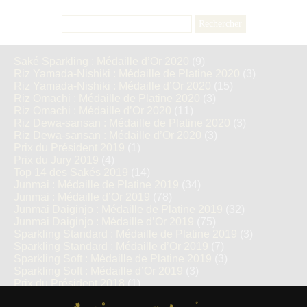
Rechercher :
Saké Sparkling : Médaille d’Or 2020
(9)
Riz Yamada-Nishiki : Médaille de Platine 2020
(3)
Riz Yamada-Nishiki : Médaille d’Or 2020
(15)
Riz Omachi : Médaille de Platine 2020
(3)
Riz Omachi : Médaille d’Or 2020
(11)
Riz Dewa-sansan : Médaille de Platine 2020
(3)
Riz Dewa-sansan : Médaille d’Or 2020
(3)
Prix du Président 2019
(1)
Prix du Jury 2019
(4)
Top 14 des Sakés 2019
(14)
Junmai : Médaille de Platine 2019
(34)
Junmai : Médaille d’Or 2019
(78)
Junmai Daiginjo : Médaille de Platine 2019
(32)
Junmai Daiginjo : Médaille d’Or 2019
(75)
Sparkling Standard : Médaille de Platine 2019
(3)
Sparkling Standard : Médaille d’Or 2019
(7)
Sparkling Soft : Médaille de Platine 2019
(3)
Sparkling Soft : Médaille d’Or 2019
(3)
Prix du Président 2018
(1)
Prix du Jury 2018
(3)