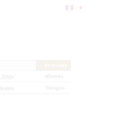
Fr
日
an
本
Préfecture
çai
語
 Shuzo
Shizuoka
akagura
Yamagata
s