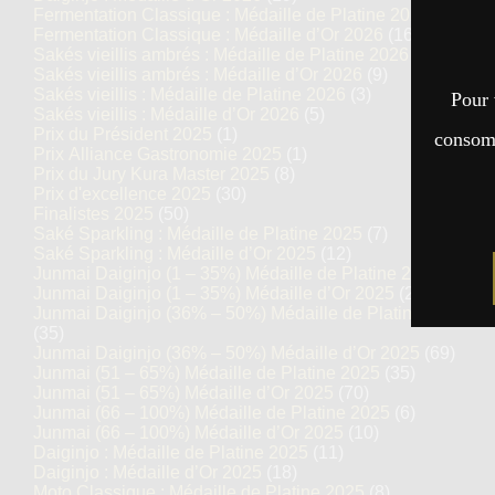
Fermentation Classique : Médaille de Platine 2026
(7)
Fermentation Classique : Médaille d’Or 2026
(16)
Sakés vieillis ambrés : Médaille de Platine 2026
(5)
Sakés vieillis ambrés : Médaille d’Or 2026
(9)
Sakés vieillis : Médaille de Platine 2026
(3)
Pour 
Sakés vieillis : Médaille d’Or 2026
(5)
Prix du Président 2025
(1)
consomm
Prix Alliance Gastronomie 2025
(1)
Prix du Jury Kura Master 2025
(8)
Prix d'excellence 2025
(30)
Finalistes 2025
(50)
Saké Sparkling : Médaille de Platine 2025
(7)
Saké Sparkling : Médaille d’Or 2025
(12)
Junmai Daiginjo (1 – 35%) Médaille de Platine 2025
(14)
Junmai Daiginjo (1 – 35%) Médaille d’Or 2025
(27)
Junmai Daiginjo (36% – 50%) Médaille de Platine 2025
(35)
Junmai Daiginjo (36% – 50%) Médaille d’Or 2025
(69)
Junmai (51 – 65%) Médaille de Platine 2025
(35)
Junmai (51 – 65%) Médaille d’Or 2025
(70)
Junmai (66 – 100%) Médaille de Platine 2025
(6)
Junmai (66 – 100%) Médaille d’Or 2025
(10)
Daiginjo : Médaille de Platine 2025
(11)
Daiginjo : Médaille d’Or 2025
(18)
Moto Classique : Médaille de Platine 2025
(8)