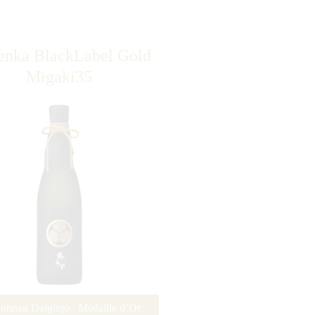
enka BlackLabel Gold
Migaki35
Junmai Daiginjo : Médaille d’Or