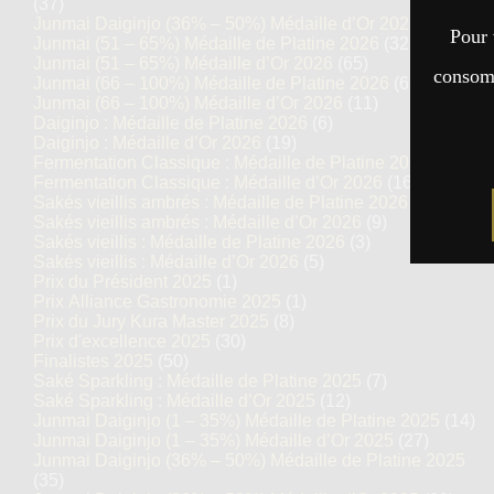
(37)
Junmai Daiginjo (36% – 50%) Médaille d’Or 2026
(68)
Pour 
Junmai (51 – 65%) Médaille de Platine 2026
(32)
Junmai (51 – 65%) Médaille d’Or 2026
(65)
consomm
Junmai (66 – 100%) Médaille de Platine 2026
(6)
Junmai (66 – 100%) Médaille d’Or 2026
(11)
Daiginjo : Médaille de Platine 2026
(6)
Daiginjo : Médaille d’Or 2026
(19)
Fermentation Classique : Médaille de Platine 2026
(7)
Fermentation Classique : Médaille d’Or 2026
(16)
Sakés vieillis ambrés : Médaille de Platine 2026
(5)
Sakés vieillis ambrés : Médaille d’Or 2026
(9)
Sakés vieillis : Médaille de Platine 2026
(3)
Sakés vieillis : Médaille d’Or 2026
(5)
Prix du Président 2025
(1)
Prix Alliance Gastronomie 2025
(1)
Prix du Jury Kura Master 2025
(8)
Prix d'excellence 2025
(30)
Finalistes 2025
(50)
Saké Sparkling : Médaille de Platine 2025
(7)
Saké Sparkling : Médaille d’Or 2025
(12)
Junmai Daiginjo (1 – 35%) Médaille de Platine 2025
(14)
Junmai Daiginjo (1 – 35%) Médaille d’Or 2025
(27)
Junmai Daiginjo (36% – 50%) Médaille de Platine 2025
(35)