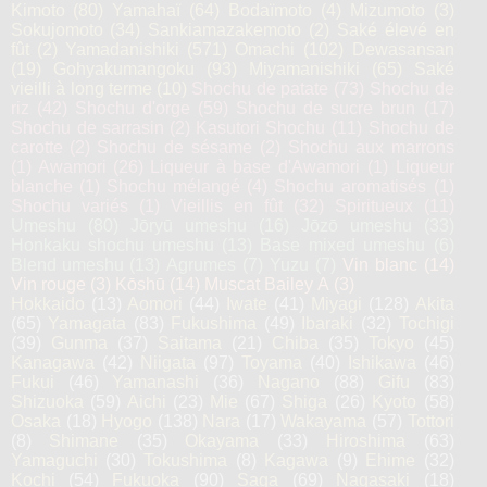
Kimoto
(80)
Yamahaï
(64)
Bodaïmoto
(4)
Mizumoto
(3)
Sokujomoto
(34)
Sankiamazakemoto
(2)
Saké élevé en
fût
(2)
Yamadanishiki
(571)
Omachi
(102)
Dewasansan
(19)
Gohyakumangoku
(93)
Miyamanishiki
(65)
Saké
vieilli à long terme
(10)
Shochu de patate
(73)
Shochu de
riz
(42)
Shochu d'orge
(59)
Shochu de sucre brun
(17)
Shochu de sarrasin
(2)
Kasutori Shochu
(11)
Shochu de
carotte
(2)
Shochu de sésame
(2)
Shochu aux marrons
(1)
Awamori
(26)
Liqueur à base d'Awamori
(1)
Liqueur
blanche
(1)
Shochu mélangé
(4)
Shochu aromatisés
(1)
Shochu variés
(1)
Vieillis en fût
(32)
Spiritueux
(11)
Umeshu
(80)
Jōryū umeshu
(16)
Jōzō umeshu
(33)
Honkaku shochu umeshu
(13)
Base mixed umeshu
(6)
Blend umeshu
(13)
Agrumes
(7)
Yuzu
(7)
Vin blanc
(14)
Vin rouge
(3)
Kōshū
(14)
Muscat Bailey A
(3)
Hokkaido
(13)
Aomori
(44)
Iwate
(41)
Miyagi
(128)
Akita
(65)
Yamagata
(83)
Fukushima
(49)
Ibaraki
(32)
Tochigi
(39)
Gunma
(37)
Saitama
(21)
Chiba
(35)
Tokyo
(45)
Kanagawa
(42)
Niigata
(97)
Toyama
(40)
Ishikawa
(46)
Fukui
(46)
Yamanashi
(36)
Nagano
(88)
Gifu
(83)
Shizuoka
(59)
Aichi
(23)
Mie
(67)
Shiga
(26)
Kyoto
(58)
Osaka
(18)
Hyogo
(138)
Nara
(17)
Wakayama
(57)
Tottori
(8)
Shimane
(35)
Okayama
(33)
Hiroshima
(63)
Yamaguchi
(30)
Tokushima
(8)
Kagawa
(9)
Ehime
(32)
Kochi
(54)
Fukuoka
(90)
Saga
(69)
Nagasaki
(18)