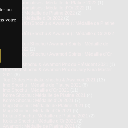
Shochu Aromatisés : Médaille de Platine 2022
(1)
Shochu Aromatisés : Médaille d’Or 2022
(1)
ter ou
Awamori : Médaille de Platine 2022
(2)
Awamori : Médaille d’Or 2022
(2)
ns votre
Vieillis en fût (Shochu & Awamori) : Médaille de Platine
2022
(4)
Vieillis en fût (Shochu & Awamori) : Médaille d’Or 2022
(8)
Prestige Koji Shochu / Awamori Spirits : Médaille de
Platine 2022
(2)
Prestige Koji Shochu / Awamori Spirits : Médaille d’Or
2022
(3)
Honkaku-shochu & Awamori Prix du Président 2021
(1)
Honkaku-shochu & Awamori Prix du Jury Kura Master
2021
(6)
Top 13 des Honkaku-shochu & Awamori 2021
(13)
Imo Shochu : Médaille de Platine 2021
(6)
Imo Shochu : Médaille d’Or 2021
(11)
Kome Shochu : Médaille de Platine 2021
(4)
Kome Shochu : Médaille d’Or 2021
(7)
Mugi Shochu : Médaille de Platine 2021
(3)
Mugi Shochu : Médaille d’Or 2021
(5)
Kokuto Shochu : Médaille de Platine 2021
(2)
Kokuto Shochu : Médaille d’Or 2021
(2)
Awamori : Médaille de Platine 2021
(2)