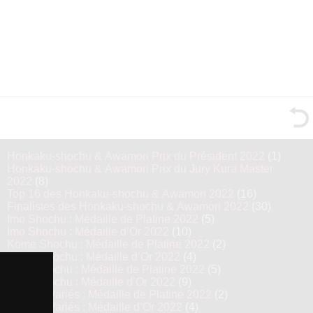
Honkaku-shochu & Awamori Prix du Président 2022
(1)
Honkaku-shochu & Awamori Prix du Jury Kura Master
2022
(8)
Top 16 des Honkaku-shochu & Awamori 2022
(16)
Finalistes des Honkaku-shochu & Awamori 2022
(30)
Imo Shochu : Médaille de Platine 2022
(5)
Imo Shochu : Médaille d’Or 2022
(10)
Kome Shochu : Médaille de Platine 2022
(2)
Kome Shochu : Médaille d’Or 2022
(4)
Mugi Shochu : Médaille de Platine 2022
(5)
Mugi Shochu : Médaille d’Or 2022
(9)
Shochu Variés : Médaille de Platine 2022
(2)
Shochu Variés : Médaille d’Or 2022
(4)