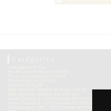
Catégories
Saké japonais
(1 911)
Prix Alliance Gastronomie 2026
(1)
Prix du Jury Kura Master 2026
(9)
Prix d’excellence 2026
(30)
Finalistes 2026
(55)
Saké Sparkling : Médaille de Platine 2026
(5)
Saké Sparkling : Médaille d’Or 2026
(11)
Junmai Daiginjo (1 – 35%) Médaille de Platine 2026
(12)
Junmai Daiginjo (1 – 35%) Médaille d’Or 2026
(29)
Junmai Daiginjo (36% – 50%) Médaille de Platine 2026