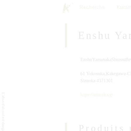
Recherche
Kuram
Enshu Ya
EnshuYamanakaShuzouBrw
61 Yokosuka,Kakegawa-Ci
Sizuoka 4371301
https://aoitenka.jp
Produits 