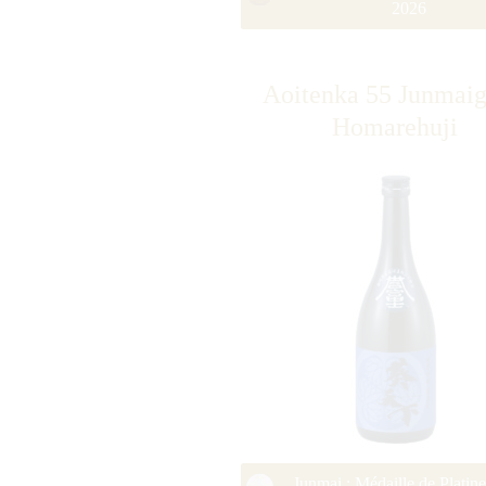
2026
Aoitenka 55 Junmaig
Homarehuji
Junmai : Médaille de Platin