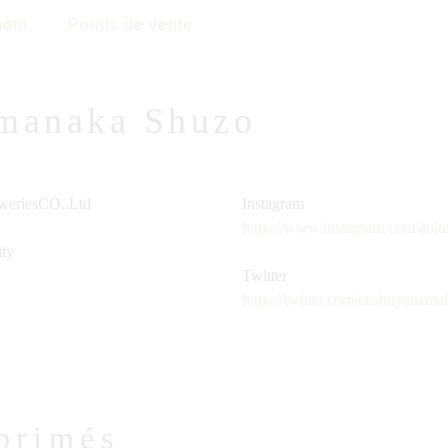
oto
Points de vente
manaka Shuzo
eriesCO..Ltd
Instagram
https://www.instagram.com/aoit
ty
Twitter
https://twitter.com/enshuyamana
primés