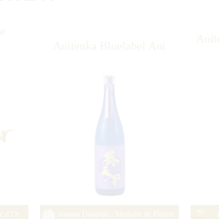
e
Aoit
Aoitenka Bluelabel Aoi
i
e d’Or
Junmai Daiginjo : Médaille de Platine