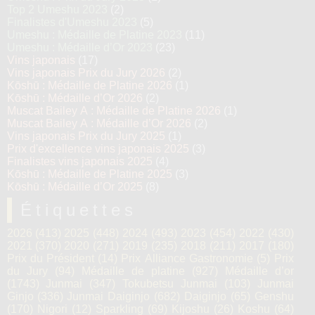
Top 2 Umeshu 2023
(2)
Finalistes d'Umeshu 2023
(5)
Umeshu : Médaille de Platine 2023
(11)
Umeshu : Médaille d’Or 2023
(23)
Vins japonais
(17)
Vins japonais Prix du Jury 2026
(2)
Kōshū : Médaille de Platine 2026
(1)
Kōshū : Médaille d’Or 2026
(2)
Muscat Bailey A : Médaille de Platine 2026
(1)
Muscat Bailey A : Médaille d’Or 2026
(2)
Vins japonais Prix du Jury 2025
(1)
Prix d'excellence vins japonais 2025
(3)
Finalistes vins japonais 2025
(4)
Kōshū : Médaille de Platine 2025
(3)
Kōshū : Médaille d’Or 2025
(8)
Étiquettes
2026
(413)
2025
(448)
2024
(493)
2023
(454)
2022
(430)
2021
(370)
2020
(271)
2019
(235)
2018
(211)
2017
(180)
Prix du Président
(14)
Prix Alliance Gastronomie
(5)
Prix
du Jury
(94)
Médaille de platine
(927)
Médaille d’or
(1743)
Junmai
(347)
Tokubetsu Junmai
(103)
Junmai
Ginjo
(336)
Junmai Daiginjo
(682)
Daiginjo
(65)
Genshu
(170)
Nigori
(12)
Sparkling
(69)
Kijoshu
(26)
Koshu
(64)