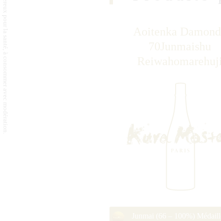
L'abus d'alcool est dangereux pour la santé, à consommer avec modération.
Aoitenka Damond
70Junmaishu
Reiwahomarehuj
Junmai (66 – 100%) Médaill