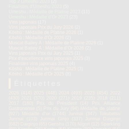
Top 2 Umeshu 2023
(2)
Finalistes d'Umeshu 2023
(5)
Umeshu : Médaille de Platine 2023
(11)
Umeshu : Médaille d’Or 2023
(23)
Vins japonais
(17)
Vins japonais Prix du Jury 2026
(2)
Kōshū : Médaille de Platine 2026
(1)
Kōshū : Médaille d’Or 2026
(2)
Muscat Bailey A : Médaille de Platine 2026
(1)
Muscat Bailey A : Médaille d’Or 2026
(2)
Vins japonais Prix du Jury 2025
(1)
Prix d'excellence vins japonais 2025
(3)
Finalistes vins japonais 2025
(4)
Kōshū : Médaille de Platine 2025
(3)
Kōshū : Médaille d’Or 2025
(8)
Étiquettes
2026
(414)
2025
(448)
2024
(493)
2023
(454)
2022
(430)
2021
(370)
2020
(271)
2019
(235)
2018
(211)
2017
(180)
Prix du Président
(14)
Prix Alliance
Gastronomie
(5)
Prix du Jury
(94)
Médaille de platine
(927)
Médaille d’or
(1744)
Junmai
(347)
Tokubetsu
Junmai
(103)
Junmai Ginjo
(337)
Junmai Daiginjo
(682)
Daiginjo
(65)
Genshu
(170)
Nigori
(12)
Sparkling