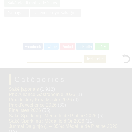
Saké vieilli moins de 3 ans
Yamagata
Takeno Tsuyu Sakagura
Facebook
Twitter
Pocket
LinkedIn
LINE
Rechercher :
Catégories
Saké japonais
(1 912)
Prix Alliance Gastronomie 2026
(1)
Prix du Jury Kura Master 2026
(9)
Prix d’excellence 2026
(30)
Finalistes 2026
(55)
Saké Sparkling : Médaille de Platine 2026
(5)
Saké Sparkling : Médaille d’Or 2026
(11)
Junmai Daiginjo (1 – 35%) Médaille de Platine 2026
(12)