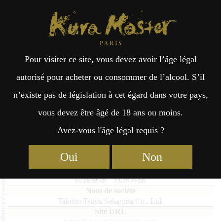
Kura Master Paris
Recherche
Kuramoto
Points de vente
Fr
日
Pour visiter ce site, vous devez avoir l’âge légal
an
本
Hakuro Suishu Junmai Ginjo
autorisé pour acheter ou consommer de l’alcool. S’il
n’existe pas de législation à cet égard dans votre pays,
çai
語
vous devez être âgé de 18 ans ou moins.
Avez-vous l'âge légal requis ?
Junmai (51 – 65%) Médaille d’Or 2026
s
Oui
Non
Hakuro Suishu Junmai Ginjo
白露垂珠 純米吟醸
Takeno Tsuyu Sakagura Co., Ltd.