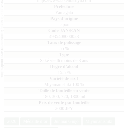
L'abus d'alcool est dangereux pour la santé, à consommer avec modération.
https://www.takenotsuyu.com
Yamagata
Japon
4935408000023
55
%
Saké vieilli moins de 3 ans
15.5
%
Miyamanishiki
100
180, 300, 720, 1800
ml
2000 JPY
2026
Médaille d’or
Junmai Ginjo
Miyamanishiki