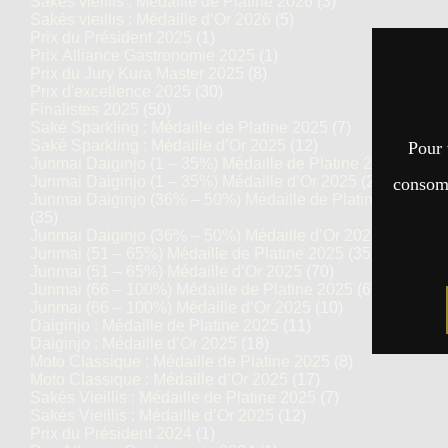
Sakés vieillis : Médaille de Platine 2026
(3)
Sakés vieillis : Médaille d’Or 2026
(5)
Prix du Président 2025
(1)
Prix Alliance Gastronomie 2025
(1)
Prix du Jury Kura Master 2025
(8)
Prix d'excellence 2025
(30)
Finalistes 2025
(50)
Saké Sparkling : Médaille de Platine 2025
(7)
Saké Sparkling : Médaille d’Or 2025
(12)
Pour 
Junmai Daiginjo (1 – 35%) Médaille de Platine 2025
(14)
Junmai Daiginjo (1 – 35%) Médaille d’Or 2025
(27)
consomm
Junmai Daiginjo (36% – 50%) Médaille de Platine 2025
(35)
Junmai Daiginjo (36% – 50%) Médaille d’Or 2025
(69)
Junmai (51 – 65%) Médaille de Platine 2025
(35)
Junmai (51 – 65%) Médaille d’Or 2025
(70)
Junmai (66 – 100%) Médaille de Platine 2025
(6)
Junmai (66 – 100%) Médaille d’Or 2025
(10)
Daiginjo : Médaille de Platine 2025
(11)
Daiginjo : Médaille d’Or 2025
(18)
Moto Classique : Médaille de Platine 2025
(8)
Moto Classique : Médaille d’Or 2025
(17)
Sakés Vieillis : Médaille de Platine 2025
(7)
Sakés Vieillis : Médaille d’Or 2025
(12)
Prix du Président 2024
(1)