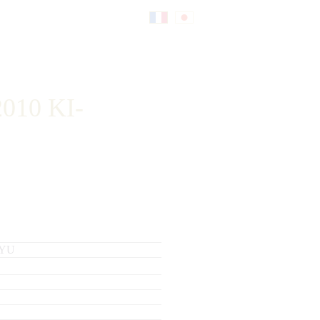
Fr
日
an
本
10 KI-
çai
語
s
SYU