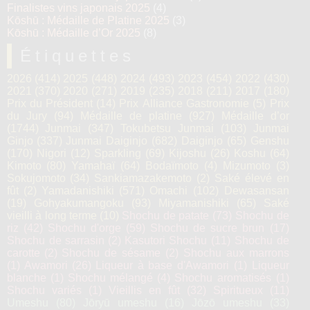
Finalistes vins japonais 2025
(4)
Kōshū : Médaille de Platine 2025
(3)
Kōshū : Médaille d’Or 2025
(8)
Étiquettes
2026
(414)
2025
(448)
2024
(493)
2023
(454)
2022
(430)
2021
(370)
2020
(271)
2019
(235)
2018
(211)
2017
(180)
Prix du Président
(14)
Prix Alliance Gastronomie
(5)
Prix
du Jury
(94)
Médaille de platine
(927)
Médaille d’or
(1744)
Junmai
(347)
Tokubetsu Junmai
(103)
Junmai
Ginjo
(337)
Junmai Daiginjo
(682)
Daiginjo
(65)
Genshu
(170)
Nigori
(12)
Sparkling
(69)
Kijoshu
(26)
Koshu
(64)
Kimoto
(80)
Yamahaï
(64)
Bodaïmoto
(4)
Mizumoto
(3)
Sokujomoto
(34)
Sankiamazakemoto
(2)
Saké élevé en
fût
(2)
Yamadanishiki
(571)
Omachi
(102)
Dewasansan
(19)
Gohyakumangoku
(93)
Miyamanishiki
(65)
Saké
vieilli à long terme
(10)
Shochu de patate
(73)
Shochu de
riz
(42)
Shochu d'orge
(59)
Shochu de sucre brun
(17)
Shochu de sarrasin
(2)
Kasutori Shochu
(11)
Shochu de
carotte
(2)
Shochu de sésame
(2)
Shochu aux marrons
(1)
Awamori
(26)
Liqueur à base d'Awamori
(1)
Liqueur
blanche
(1)
Shochu mélangé
(4)
Shochu aromatisés
(1)
Shochu variés
(1)
Vieillis en fût
(32)
Spiritueux
(11)
Umeshu
(80)
Jōryū umeshu
(16)
Jōzō umeshu
(33)