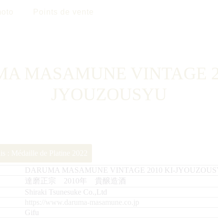
oto
Points de vente
A MASAMUNE VINTAGE 20
JYOUZOUSYU
lis : Médaille de Platine 2022
DARUMA MASAMUNE VINTAGE 2010 KI-JYOUZOU
達磨正宗 2010年 貴醸造酒
Shiraki Tsunesuke Co.,Ltd
https://www.daruma-masamune.co.jp
Gifu