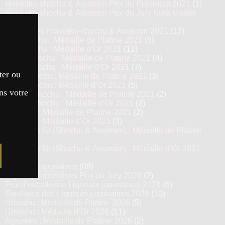
Honkaku-shochu & Awamori Prix du Président 2021
(1)
Honkaku-shochu & Awamori Prix du Jury Kura Master
2021
(6)
Top 13 des Honkaku-shochu & Awamori 2021
(13)
Imo Shochu : Médaille de Platine 2021
(6)
Imo Shochu : Médaille d’Or 2021
(11)
Kome Shochu : Médaille de Platine 2021
(4)
Kome Shochu : Médaille d’Or 2021
(7)
ter ou
Mugi Shochu : Médaille de Platine 2021
(3)
Mugi Shochu : Médaille d’Or 2021
(5)
ns votre
Kokuto Shochu : Médaille de Platine 2021
(2)
Kokuto Shochu : Médaille d’Or 2021
(2)
Awamori : Médaille de Platine 2021
(2)
Awamori : Médaille d’Or 2021
(3)
Vieillis en fût (Shochu & Awamori) : Médaille de Platine
2021
(3)
Vieillis en fût (Shochu & Awamori) : Médaille d’Or 2021
(6)
Liqueurs japonaises
(88)
Liqueurs japonaises Prix du Jury 2026
(2)
Prix d’excellence Liqueurs japonaises 2026
(6)
Finalistes des Liqueurs japonaises 2026
(10)
Umeshu : Médaille de Platine 2026
(5)
Umeshu : Médaille d’Or 2026
(11)
Agrumes : Médaille de Platine 2026
(2)