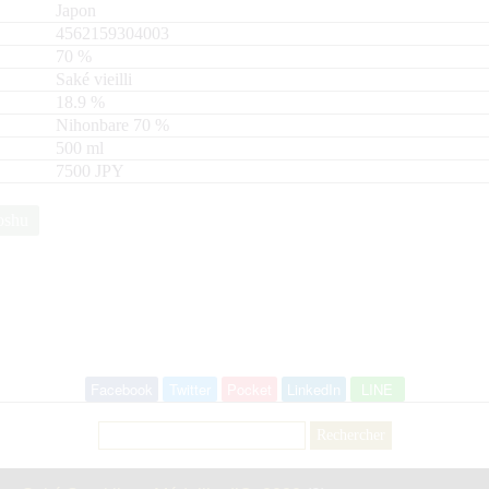
Japon
4562159304003
70
%
Saké vieilli
18.9
%
Nihonbare
70
500
ml
7500 JPY
oshu
Facebook
Twitter
Pocket
LinkedIn
LINE
Rechercher :