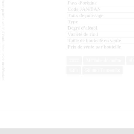
L'abus d'alcool est dangereux pour la santé, à consommer avec modération.
2022
Médaille de platine
K
Gifu
Shiraki Tsunesuke