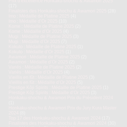
Prix d'excellence Honkaku-shochu & Awamori 2025
(17)
Finalistes des Honkaku-shochu & Awamori 2025
(28)
Junmai Daiginjo : Médaille d’Or
Imo : Médaille de Platine 2025
(4)
2017
Imo : Médaille d’Or 2025
(10)
Ka
Kome : Médaille de Platine 2025
(2)
Kome : Médaille d’Or 2025
(4)
Mugi : Médaille de Platine 2025
(3)
BIJOFU Tokubetsu Junmai
Mugi : Médaille d’Or 2025
(7)
Kokuto : Médaille de Platine 2025
(1)
Kokuto : Médaille d’Or 2025
(1)
Awamori : Médaille de Platine 2025
(2)
Awamori : Médaille d’Or 2025
(2)
Variés : Médaille de Platine 2025
(2)
Variés : Médaille d’Or 2025
(4)
Vieillis en fût : Médaille de Platine 2025
(3)
Vieillis en fût : Médaille d’Or 2025
(5)
Prestige Kôji Spirits : Médaille de Platine 2025
(1)
Prestige Kôji Spirits : Médaille d’Or 2025
(3)
Honkaku-shochu & Awamori Prix du Président 2024
(1)
Honkaku-shochu & Awamori Prix du Jury Kura Master
2024
(8)
Top 17 des Honkaku-shochu & Awamori 2024
(17)
Finalistes des Honkaku-shochu & Awamori 2024
(30)