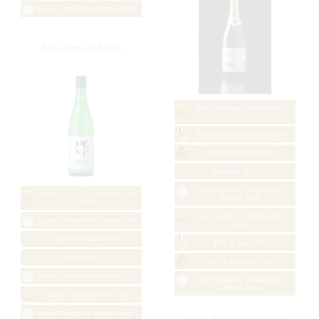
Umeshu : Médaille d’Or 2024
Umeshu : Médaille d’Or 2023
Gangi Junmai Daiginjo
Sekirei
Ka