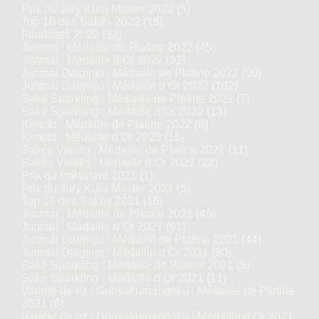
Prix du Jury Kura Master 2022
(5)
Top 16 des Sakés 2022
(16)
Finalistes 2022
(32)
Prix du Jury Kura Master 2024
Junmai : Médaille de Platine 2022
(45)
U
Junmai : Médaille d’Or 2022
(92)
Junmai Daiginjo : Médaille de Platine 2022
(50)
Top 24 des Sakés 2024
Junmai Daiginjo : Médaille d’Or 2022
(102)
Saké Sparkling : Médaille de Platine 2022
(7)
Finalistes 2024
Saké Sparkling : Médaille d’Or 2022
(13)
Kimoto : Médaille de Platine 2022
(8)
Junmai : Médaille de Platine 2024
Kimoto : Médaille d’Or 2022
(16)
Sakés Vieillis : Médaille de Platine 2022
(11)
Sakés Vieillis : Médaille d’Or 2022
(22)
Junmai : Médaille d’Or 2023
Prix du Président 2021
(1)
Prix du Jury Kura Master 2021
(5)
Junmai : Médaille d’Or 2022
Top 16 des Sakés 2021
(16)
Junmai : Médaille de Platine 2021
(45)
Junmai : Médaille d’Or 2021
(91)
Top 18 des Sakés 2020
Junmai Daiginjo : Médaille de Platine 2021
(44)
Junmai Daiginjo : Médaille d’Or 2021
(90)
Junmai : Médaille de Platine 2020
Saké Sparkling : Médaille de Platine 2021
(5)
Saké Sparkling : Médaille d’Or 2021
(11)
Top 12 des Sakés 2018
Variété de riz : Gohyakumangoku : Médaille de Platine
2021
(6)
Variété de riz : Gohyakumangoku : Médaille d’Or 2021