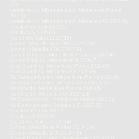
Junmai Daiginjo & Junmai Ginjo :
(11)
Médaille de Platine 2018
Variété de riz : Miyama-nishiki : Médaille de Platine
2021
(4)
Variété de riz : Miyama-nishiki : Médaille d’Or 2021
(9)
Prix du Président 2020
(1)
O
Prix du Jury 2020
(6)
Dassai23
Top 18 des Sakés 2020
(18)
Junmai : Médaille de Platine 2020
(38)
Junmai : Médaille d’Or 2020
(79)
Junmai Daiginjo : Médaille de Platine 2020
(34)
Junmai Daiginjo : Médaille d’Or 2020
(71)
Saké Sparkling : Médaille de Platine 2020
(3)
Saké Sparkling : Médaille d’Or 2020
(9)
Riz Yamada-Nishiki : Médaille de Platine 2020
(3)
Riz Yamada-Nishiki : Médaille d’Or 2020
(15)
Riz Omachi : Médaille de Platine 2020
(3)
Riz Omachi : Médaille d’Or 2020
(11)
Riz Dewa-sansan : Médaille de Platine 2020
(3)
Riz Dewa-sansan : Médaille d’Or 2020
(3)
Prix du Président 2019
(1)
Prix du Jury 2019
(4)
Top 14 des Sakés 2019
(14)
Junmai : Médaille de Platine 2019
(34)
Junmai : Médaille d’Or 2019
(78)
Junmai Daiginjo : Médaille de Platine 2019
(32)