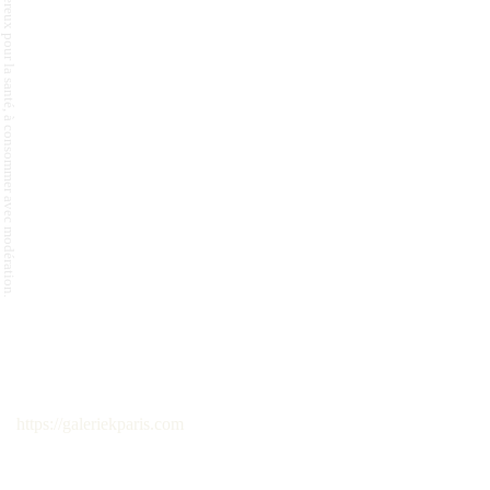
L'abus d'alcool est dangereux pour la santé, à consommer avec modération.
https://galeriekparis.com