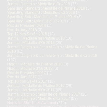
Finalistes 2025
Junmai Daiginjo : Médaille d’Or 2019
(75)
Sparkling Standard : Médaille de Platine 2019
(3)
Junmai Daiginjo (1 – 35%)
Sparkling Standard : Médaille d’Or 2019
(7)
Médaille de Platine 2025
Sparkling Soft : Médaille de Platine 2019
(3)
Sparkling Soft : Médaille d’Or 2019
(3)
Prix du Président 2018
(1)
Junmai Daiginjo : Médaille de
Prix du Jury 2018
(3)
Platine 2024
Top 12 des Sakés 2018
(12)
Junmai : Médaille de Platine 2018
(10)
Junmai Daiginjo : Médaille d’Or
Junmai : Médaille d’Or 2018
(25)
2023
Junmai Daiginjo & Junmai Ginjo : Médaille de Platine
2018
(62)
Junmai Daiginjo & Junmai Ginjo : Médaille d’Or 2018
Junmai Daiginjo : Médaille d’Or
(107)
2020
Nigori : Médaille de Platine 2018
(3)
Nigori : Médaille d’Or 2018
(6)
Junmai Daiginjo : Médaille d’Or
Prix du Président 2017
(1)
2017
Prix du Jury 2017
(1)
Top 10 des Sakés 2017
(10)
Junmai : Médaille de Platine 2017
(29)
Junmai : Médaille d’Or 2017
(65)
Hakkaisan Clear Sparkling
Junmai Daiginjo : Médaille de Platine 2017
(28)
Junmai Daiginjo : Médaille d’Or 2017
(58)
« AWA »
Honkaku Shochu & Awamori
(270)