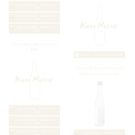
Saké Sparkling : Médaille d’Or
2022
Sparkling Standard : Médaille d’Or
2019
Azumaichi Yamadanishiki
Junmaiginjo