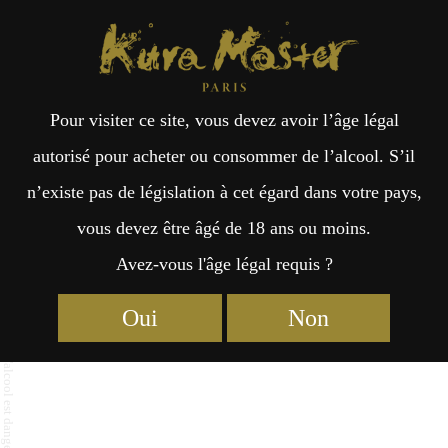
Kura Master Paris
Recherche
Kuramoto
Points de vente
Fr
日
Galerie K Paris
Pour visiter ce site, vous devez avoir l’âge légal
an
本
autorisé pour acheter ou consommer de l’alcool. S’il
n’existe pas de législation à cet égard dans votre pays,
çai
語
vous devez être âgé de 18 ans ou moins.
Avez-vous l'âge légal requis ?
s
Oui
Non
9 rue des Capucines 75001 Paris