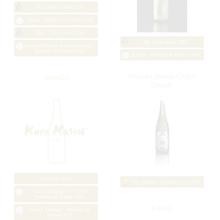
Junmai Daiginjo : Médaille de
Platine 2022
Junmai Daiginjo : Médaille d’Or
2017
KEIGETSU Sparkling Sake
John