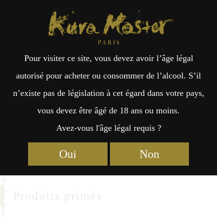
Kura Master Paris
Recherche
Kuramoto
Points de vente
Fr
日
Shiraki Tsunesuke
Pour visiter ce site, vous devez avoir l’âge légal
an
本
autorisé pour acheter ou consommer de l’alcool. S’il
Shiraki Tsunesuke Co.,Ltd
n’existe pas de législation à cet égard dans votre pays,
çai
語
61 Kado Kadoya , Gifu City Gifu
vous devez être âgé de 18 ans ou moins.
Gifu 501-2528
Avez-vous l'âge légal requis ?
s
https://www.daruma-masamune.co.jp
Oui
Non
Produits primés