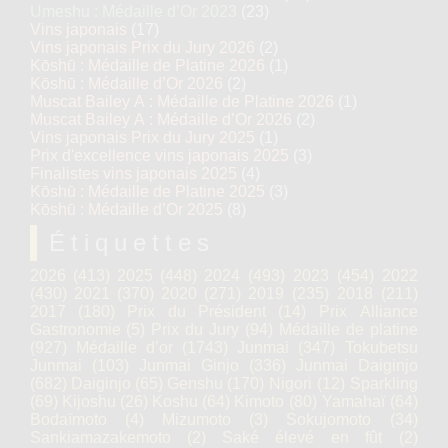
Umeshu : Médaille d’Or 2023
(23)
Vins japonais
(17)
Vins japonais Prix du Jury 2026
(2)
Kōshū : Médaille de Platine 2026
(1)
Kōshū : Médaille d’Or 2026
(2)
Muscat Bailey A : Médaille de Platine 2026
(1)
Muscat Bailey A : Médaille d’Or 2026
(2)
Vins japonais Prix du Jury 2025
(1)
Prix d'excellence vins japonais 2025
(3)
Finalistes vins japonais 2025
(4)
Kōshū : Médaille de Platine 2025
(3)
Kōshū : Médaille d’Or 2025
(8)
Étiquettes
2026
(413)
2025
(448)
2024
(493)
2023
(454)
2022
(430)
2021
(370)
2020
(271)
2019
(235)
2018
(211)
2017
(180)
Prix du Président
(14)
Prix Alliance
Gastronomie
(5)
Prix du Jury
(94)
Médaille de platine
(927)
Médaille d’or
(1743)
Junmai
(347)
Tokubetsu
Junmai
(103)
Junmai Ginjo
(336)
Junmai Daiginjo
(682)
Daiginjo
(65)
Genshu
(170)
Nigori
(12)
Sparkling
(69)
Kijoshu
(26)
Koshu
(64)
Kimoto
(80)
Yamahaï
(64)
Bodaïmoto
(4)
Mizumoto
(3)
Sokujomoto
(34)
Sankiamazakemoto
(2)
Saké élevé en fût
(2)