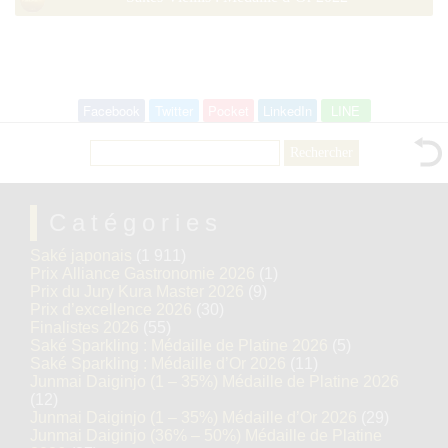
Facebook
Twitter
Pocket
LinkedIn
LINE
Rechercher :
Catégories
Saké japonais
(1 911)
Prix Alliance Gastronomie 2026
(1)
Prix du Jury Kura Master 2026
(9)
Prix d’excellence 2026
(30)
Finalistes 2026
(55)
Saké Sparkling : Médaille de Platine 2026
(5)
Saké Sparkling : Médaille d’Or 2026
(11)
Junmai Daiginjo (1 – 35%) Médaille de Platine 2026
(12)
Junmai Daiginjo (1 – 35%) Médaille d’Or 2026
(29)
Junmai Daiginjo (36% – 50%) Médaille de Platine